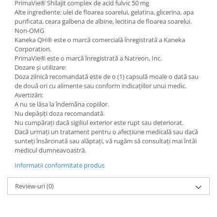
PrimaVie® Shilajit complex de acid fulvic 50 mg
Alte ingrediente: ulei de floarea soarelui, gelatina, glicerina, apa
purificata, ceara galbena de albine, lecitina de floarea soarelui.
Non-OMG
Kaneka QH® este o marcă comercială înregistrată a Kaneka
Corporation.
PrimaVie® este o marcă înregistrată a Natreon, Inc.
Dozare și utilizare:
Doza zilnică recomandată este de o (1) capsulă moale o dată sau
de două ori cu alimente sau conform indicațiilor unui medic.
Avertizări:
A nu se lăsa la îndemâna copiilor.
Nu depășiți doza recomandată.
Nu cumpărați dacă sigiliul exterior este rupt sau deteriorat.
Dacă urmați un tratament pentru o afecțiune medicală sau dacă
sunteți însărcinată sau alăptați, vă rugăm să consultați mai întâi
medicul dumneavoastră.
Informatii conformitate produs
Review-uri
(0)