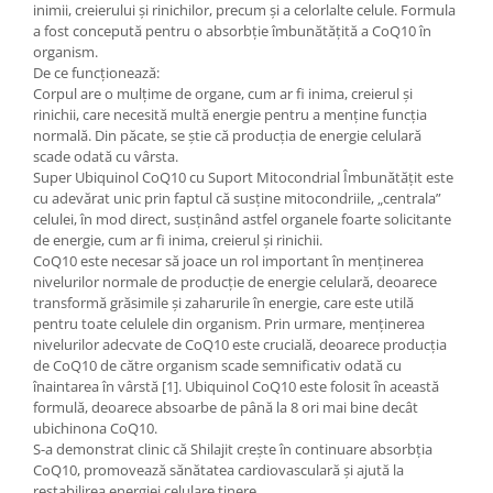
inimii, creierului și rinichilor, precum și a celorlalte celule. Formula
a fost concepută pentru o absorbție îmbunătățită a CoQ10 în
organism.
De ce funcționează:
Corpul are o mulțime de organe, cum ar fi inima, creierul și
rinichii, care necesită multă energie pentru a menține funcția
normală. Din păcate, se știe că producția de energie celulară
scade odată cu vârsta.
Super Ubiquinol CoQ10 cu Suport Mitocondrial Îmbunătățit este
cu adevărat unic prin faptul că susține mitocondriile, „centrala”
celulei, în mod direct, susținând astfel organele foarte solicitante
de energie, cum ar fi inima, creierul și rinichii.
CoQ10 este necesar să joace un rol important în menținerea
nivelurilor normale de producție de energie celulară, deoarece
transformă grăsimile și zaharurile în energie, care este utilă
pentru toate celulele din organism. Prin urmare, menținerea
nivelurilor adecvate de CoQ10 este crucială, deoarece producția
de CoQ10 de către organism scade semnificativ odată cu
înaintarea în vârstă [1]. Ubiquinol CoQ10 este folosit în această
formulă, deoarece absoarbe de până la 8 ori mai bine decât
ubichinona CoQ10.
S-a demonstrat clinic că Shilajit crește în continuare absorbția
CoQ10, promovează sănătatea cardiovasculară și ajută la
restabilirea energiei celulare tinere.