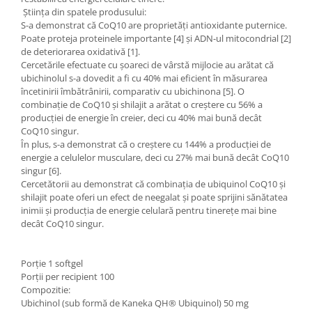
Știința din spatele produsului:
S-a demonstrat că CoQ10 are proprietăți antioxidante puternice.
Poate proteja proteinele importante [4] și ADN-ul mitocondrial [2]
de deteriorarea oxidativă [1].
Cercetările efectuate cu șoareci de vârstă mijlocie au arătat că
ubichinolul s-a dovedit a fi cu 40% mai eficient în măsurarea
încetinirii îmbătrânirii, comparativ cu ubichinona [5]. O
combinație de CoQ10 și shilajit a arătat o creștere cu 56% a
producției de energie în creier, deci cu 40% mai bună decât
CoQ10 singur.
În plus, s-a demonstrat că o creștere cu 144% a producției de
energie a celulelor musculare, deci cu 27% mai bună decât CoQ10
singur [6].
Cercetătorii au demonstrat că combinația de ubiquinol CoQ10 și
shilajit poate oferi un efect de neegalat și poate sprijini sănătatea
inimii și producția de energie celulară pentru tinerețe mai bine
decât CoQ10 singur.
Porție 1 softgel
Porții per recipient 100
Compozitie:
Ubichinol (sub formă de Kaneka QH® Ubiquinol) 50 mg