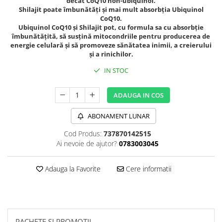
decât CoQ10 non-ubiquinol.
Sanct Bernhard
Shilajit poate îmbunătăți și mai mult absorbția Ubiquinol
CoQ10.
Seeking Health
Ubiquinol CoQ10 și Shilajit pot, cu formula sa cu absorbție
îmbunătățită, să susțină mitocondriile pentru producerea de
Solgar
energie celulară și să promoveze sănătatea inimii, a creierului
și a rinichilor.
Thorne Research
Trace Minerals
IN STOC
Vitadote
ADAUGA IN COS
Vital Nutrients
Vital Proteins
ABONAMENT LUNAR
EFX Sports
Cod Produs:
737870142515
Ai nevoie de ajutor?
0783003045
NOW Foods
Nutricost
Adauga la Favorite
Cere informatii
PACHETE SI PROMOTII