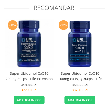
RECOMANDARI
-10%
-10%
Super Ubiquinol CoQ10
Super Ubiquinol CoQ10
200mg 30cps - Life Extension
100mg cu PQQ 30cps - Life
P
Extension
419,00 Lei
369,00 Lei
377,10 Lei
332,10 Lei
ADAUGA IN COS
ADAUGA IN COS