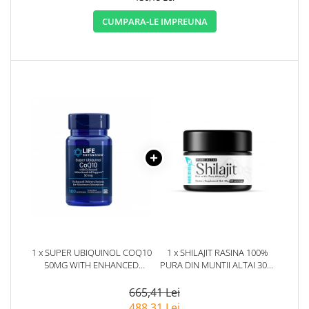
CUMPARA-LE IMPREUNA
1 x SUPER UBIQUINOL COQ10
1 x SHILAJIT RASINA 100%
50MG WITH ENHANCED
PURA DIN MUNTII ALTAI 30G.
MITOCHONDRIAL SUPPORT
HERBIX
100 CAPSULE - LIFE
665,41 Lei
EXTENSION
488,31 Lei