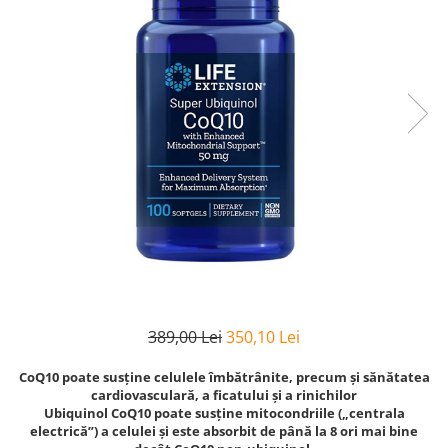
Goli
Healthy Origins
Herbix
Jarrow Formulas
Life Extension
Natrol
Neocell
Nordic Naturals
OLY
Perfect KETO
Pileje Laboratoire
389,00 Lei
350,10 Lei
Pro Tan
Pure Nutrition USA
CoQ10 poate susține celulele îmbătrânite, precum și sănătatea
cardiovasculară, a ficatului și a rinichilor
Purovitalis
Ubiquinol CoQ10 poate susține mitocondriile („centrala
electrică”) a celulei și este absorbit de până la 8 ori mai bine
Quicksilver Scientific