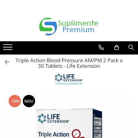
Producatori
Vitamine & Minerale
Suplimente Pentru:
Controlul Greutatii & Sport
Digestie
Bellavia
Minerale
Pentru Femei
Amino Acizi
Pentru Digestie
Better You
Vitamine
Pentru Copii
Controlul Greutatii
Probiotice & Prebiotice
Carlson
Multivitamine
Pentru Barbati
Keto
Triple Action Blood Pressure AM/PM 2 Pack x
Vitamina B
ChildLife
Pentru Animale
Performanta
30 Tablets - Life Extension
Vitamina C
Doctor's Best
Vitamina D
Dorian Yates Nutrition
Vitamina E
Dr. Mercola
Vitamina K
Enzymedica
-10%
NOU
Fungies
Garden Of Life
GO-Keto