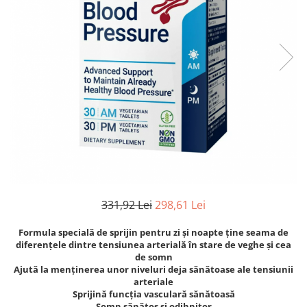
Goli
Healthy Origins
Herbix
Jarrow Formulas
Life Extension
Natrol
Neocell
Nordic Naturals
OLY
Perfect KETO
331,92 Lei
298,61 Lei
Pileje Laboratoire
Formula specială de sprijin pentru zi și noapte ține seama de
Pro Tan
diferențele dintre tensiunea arterială în stare de veghe și cea
Pure Nutrition USA
de somn
Ajută la menținerea unor niveluri deja sănătoase ale tensiunii
Purovitalis
arteriale
Sprijină funcția vasculară sănătoasă
Quicksilver Scientific
Somn sănătos și odihnitor