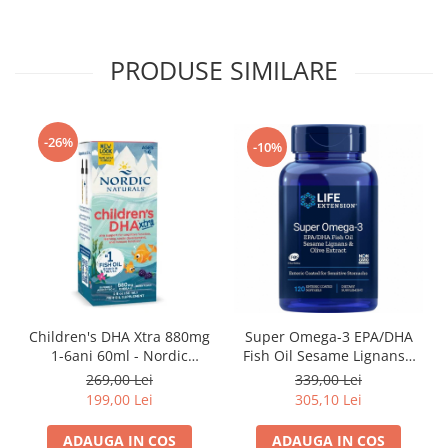
PRODUSE SIMILARE
-26%
-10%
Children's DHA Xtra 880mg
Super Omega-3 EPA/DHA
1-6ani 60ml - Nordic
Fish Oil Sesame Lignans&
Naturals
Olive Extract 120cps for
269,00 Lei
339,00 Lei
Sensitive Stomachs - Life
199,00 Lei
305,10 Lei
Extension
ADAUGA IN COS
ADAUGA IN COS