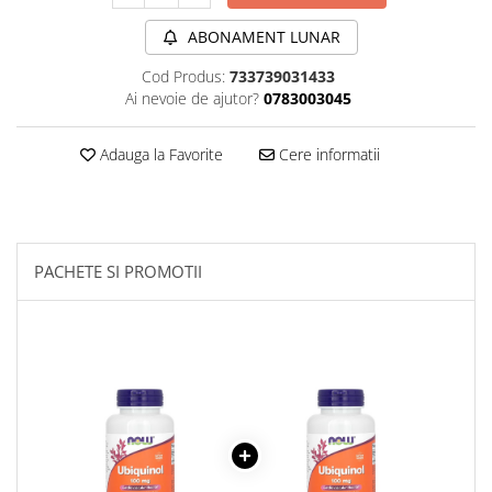
Sanct Bernhard
ABONAMENT LUNAR
Seeking Health
Cod Produs:
733739031433
Solgar
Ai nevoie de ajutor?
0783003045
Thorne Research
Adauga la Favorite
Cere informatii
Trace Minerals
Vitadote
Vital Nutrients
Vital Proteins
PACHETE SI PROMOTII
EFX Sports
NOW Foods
Nutricost