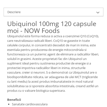
Descriere
Ubiquinol 100mg 120 capsule
moi - NOW Foods
Ubiquinolul este forma redusa si activa a coenzimei Q10 (CoQ10),
care neutralizeaza radicalii liberi. CoQ10 se gaseste in toate
celulele corpului, in concentratii deosebit de mari in inima, este
esentiala pentru producerea de energie mitocondriala si
functioneaza ca un puternic agent de eliminare a radicalilor liberi,
solubil in grasimi. Aceste proprietati fac din Ubiquinol un
supliment ideal pentru sustinerea productiei de energie si a
protectiei impotriva radicalilor liberi in inima, structurile
vasculare, creier si neuroni. S-a demonstrat ca Ubiquinolul are o
biodisponibilitate ridicata, iar adaugarea de ulei MCT (trigliceride
cu lant mediu) la acest produs imbunatateste in mod natural
solubilitatea sa si sporeste absorbtia intestinala, creand astfel un
produs cu o valoare biologica superioara.
Beneficii
Sanatate cardiovasculara