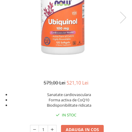
Goli
Healthy Origins
Herbix
Jarrow Formulas
Life Extension
Natrol
Neocell
Nordic Naturals
OLY
Perfect KETO
579,00 Lei
521,10 Lei
Pileje Laboratoire
Sanatate cardiovasculara
Forma activa de CoQ10
Pro Tan
Biodisponibilitate ridicata
Pure Nutrition USA
IN STOC
Purovitalis
Quicksilver Scientific
ADAUGA IN COS