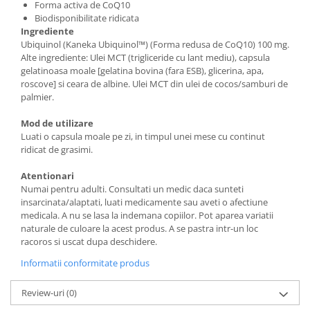
Forma activa de CoQ10
Biodisponibilitate ridicata
Ingrediente
Ubiquinol (Kaneka Ubiquinol™) (Forma redusa de CoQ10) 100 mg.
Alte ingrediente: Ulei MCT (trigliceride cu lant mediu), capsula
gelatinoasa moale [gelatina bovina (fara ESB), glicerina, apa,
roscove] si ceara de albine. Ulei MCT din ulei de cocos/samburi de
palmier.
Mod de utilizare
Luati o capsula moale pe zi, in timpul unei mese cu continut
ridicat de grasimi.
Atentionari
Numai pentru adulti. Consultati un medic daca sunteti
insarcinata/alaptati, luati medicamente sau aveti o afectiune
medicala. A nu se lasa la indemana copiilor. Pot aparea variatii
naturale de culoare la acest produs. A se pastra intr-un loc
racoros si uscat dupa deschidere.
Informatii conformitate produs
Review-uri
(0)