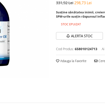
331,92 Lei
298,73 Lei
Susține sănătatea inimii, creierul
SPM-urile susțin răspunsul inf
STOC EPUIZAT
ALERTA STOC
Cod Produs:
658010124713
Ai
Adauga la Favorite
Cere 