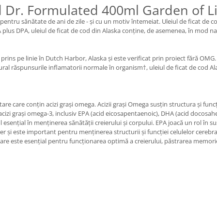
d Dr. Formulated 400ml Garden of Li
le pentru sănătate de ani de zile - și cu un motiv întemeiat. Uleiul de ficat d
lus DPA, uleiul de ficat de cod din Alaska conține, de asemenea, în mod natu
prins pe linie în Dutch Harbor, Alaska și este verificat prin proiect fără OMG.
al răspunsurile inflamatorii normale în organism†, uleiul de ficat de cod Al
are care conțin acizi grași omega. Acizii grași Omega susțin structura și funcți
acizi grași omega-3, inclusiv EPA (acid eicosapentaenoic), DHA (acid docosah
esențial în menținerea sănătății creierului și corpului. EPA joacă un rol în s
r și este important pentru menținerea structurii și funcției celulelor cerebra
re este esențial pentru funcționarea optimă a creierului, păstrarea memorie