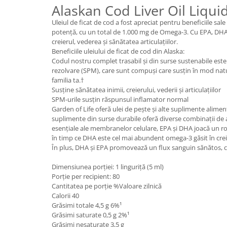
Alaskan Cod Liver Oil Liqui
Sanct Bernhard
Uleiul de ficat de cod a fost apreciat pentru beneficiile sa
Seeking Health
potență, cu un total de 1.000 mg de Omega-3. Cu EPA, DHA p
Solgar
creierul, vederea și sănătatea articulațiilor.
Beneficiile uleiului de ficat de cod din Alaska:
Thorne Research
Codul nostru complet trasabil și din surse sustenabile este 
rezolvare (SPM), care sunt compuși care susțin în mod natur
Trace Minerals
familia ta.†
Vitadote
Susține sănătatea inimii, creierului, vederii și articulațiilor
SPM-urile susțin răspunsul inflamator normal
Vital Nutrients
Garden of Life oferă ulei de pește și alte suplimente aliment
suplimente din surse durabile oferă diverse combinații de 
Vital Proteins
esențiale ale membranelor celulare, EPA și DHA joacă un rol 
EFX Sports
în timp ce DHA este cel mai abundent omega-3 găsit în creie
În plus, DHA și EPA promovează un flux sanguin sănătos, ca
NOW Foods
Nutricost
Dimensiunea porției: 1 linguriță (5 ml)
Porție per recipient: 80
Cantitatea pe porție %Valoare zilnică
Calorii 40
Grăsimi totale 4,5 g 6%¹
Grăsimi saturate 0,5 g 2%¹
Grăsimi nesaturate 3,5 g