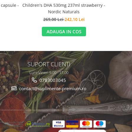
capsule -
Children's DHA 530mg 237ml strawberry -
Super Omeg
Nordic Naturals
Lignans
269,00 Lei
242,10 Lei
3
ADAUGA IN COS
SUPORT CLIENTI
Luni-Vineri 9,00 - 17,00
0783003045
contact@suplimente-premium.ro