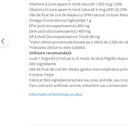
Vitamina A (care apare in mod natural) 1.200 mcg 133%
Vitamina D (care apare in mod natural) 5 mcg (200 UI) 25%
Ulei de ficat de cod de Alaska cu SPM natural, inclusiv Reso
Omega-3 total (forma trigliceride) 1 g
EPA (acid eicosapentaenoic) 450 mg
DHA (acid docosahexaenoic) 400 mg
DPA (Acid Docosapentaenoic Total) 48 mg
¹Valori zilnice procentuale bazate pe o dietă de 2.000 de cal
*Valoarea zilnică nu este stabilită.
Utilizare recomandată
Luați 1 linguriță (5 ml) pe zi, la masă. Se da la frigider dup
Alte ingrediente
Ulei de ficat de cod din Alaska (gadus macrocephalus) prin
Conține: Pește
Fabricat fără ingrediente lactate sau soia, arahide, sau cru
Fara coloranti artificiali, arome, indulcitori sau conservanti.
Informatii conformitate produs