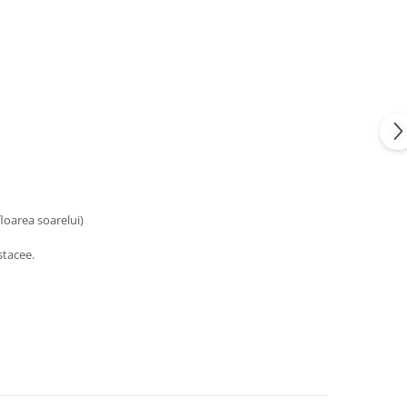
loarea soarelui)
stacee.