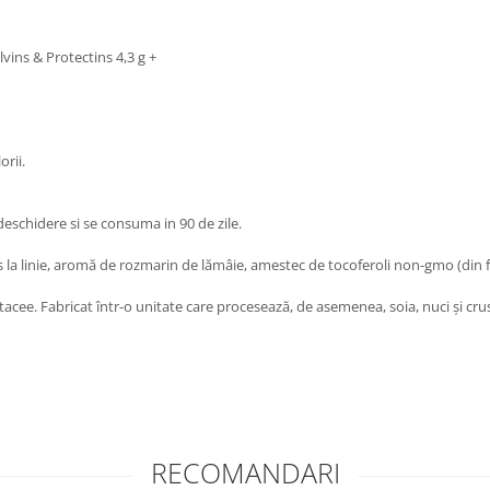
lvins & Protectins 4,3 g +
orii.
a deschidere si se consuma in 90 de zile.
s la linie, aromă de rozmarin de lămâie, amestec de tocoferoli non-gmo (din f
stacee. Fabricat într-o unitate care procesează, de asemenea, soia, nuci și cru
RECOMANDARI