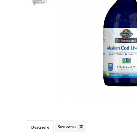
Goli
Healthy Origins
Herbix
Jarrow Formulas
Life Extension
Natrol
Neocell
Nordic Naturals
OLY
Perfect KETO
Pileje Laboratoire
Pro Tan
Pure Nutrition USA
Purovitalis
Review-uri
(0)
Descriere
Quicksilver Scientific