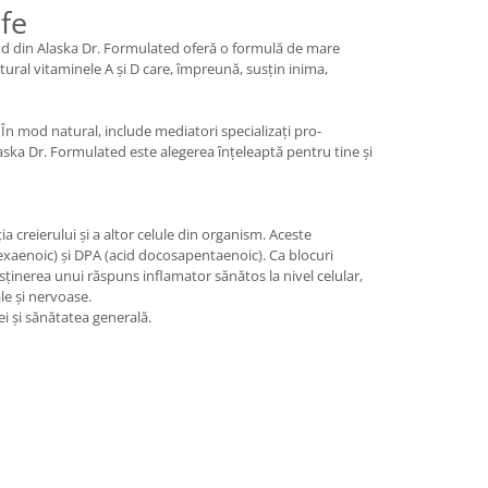
fe
e cod din Alaska Dr. Formulated oferă o formulă de mare
ral vitaminele A și D care, împreună, susțin inima,
 În mod natural, include mediatori specializați pro-
aska Dr. Formulated este alegerea înțeleaptă pentru tine și
a creierului și a altor celule din organism. Aceste
exaenoic) și DPA (acid docosapentaenoic). Ca blocuri
usținerea unui răspuns inflamator sănătos la nivel celular,
le și nervoase.
i și sănătatea generală.