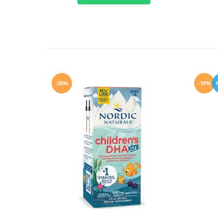
-10%
-26%