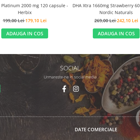
DHA Xtra 1660mg Strawberry 60 
Platinum 2000 mg 120 capsule -
Nordic Naturals
Herbix
269,00 Lei
242,10 Lei
199,00 Lei
179,10 Lei
ADAUGA IN COS
ADAUGA IN COS
SOCIAL
Urmareste-ne in social media
DATE COMERCIALE