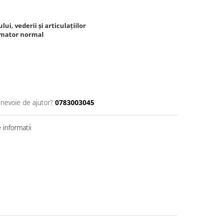
ui, vederii și articulațiilor
lamator normal
 nevoie de ajutor?
0783003045
informatii