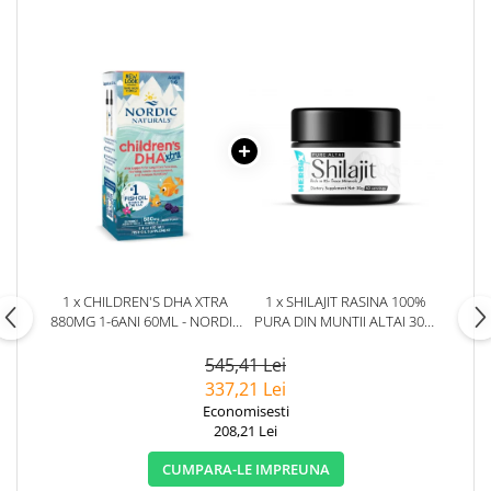
1 x CHILDREN'S DHA XTRA
1 x SHILAJIT RASINA 100%
880MG 1-6ANI 60ML - NORDIC
PURA DIN MUNTII ALTAI 30G.
NATURALS
HERBIX
545,41 Lei
337,21 Lei
Economisesti
208,21 Lei
CUMPARA-LE IMPREUNA