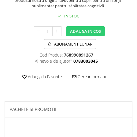
produsul nostru original DHA pentru copii, pentru un sprijin
Sanct Bernhard
suplimentar pentru sănătatea cognitivă.
Seeking Health
IN STOC
Solgar
ADAUGA IN COS
Thorne Research
Trace Minerals
ABONAMENT LUNAR
Vitadote
Cod Produs:
768990891267
Ai nevoie de ajutor?
0783003045
Vital Nutrients
Vital Proteins
Adauga la Favorite
Cere informatii
EFX Sports
NOW Foods
Nutricost
PACHETE SI PROMOTII