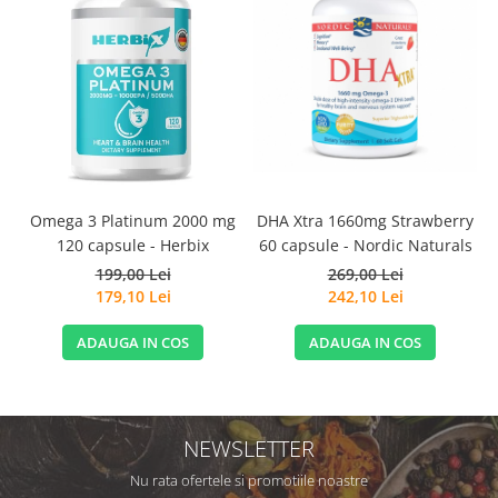
C
Omega 3 Platinum 2000 mg
DHA Xtra 1660mg Strawberry
s
120 capsule - Herbix
60 capsule - Nordic Naturals
199,00 Lei
269,00 Lei
179,10 Lei
242,10 Lei
ADAUGA IN COS
ADAUGA IN COS
NEWSLETTER
Nu rata ofertele si promotiile noastre