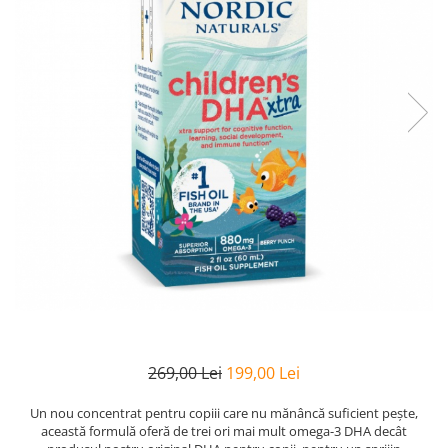
Goli
Healthy Origins
Herbix
Jarrow Formulas
Life Extension
Natrol
Neocell
Nordic Naturals
OLY
Perfect KETO
Pileje Laboratoire
Pro Tan
269,00 Lei
199,00 Lei
Pure Nutrition USA
Purovitalis
Un nou concentrat pentru copiii care nu mănâncă suficient pește,
această formulă oferă de trei ori mai mult omega-3 DHA decât
Quicksilver Scientific