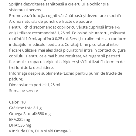
Sprijină dezvoltarea sănătoasă a creierului, a ochilor și a
sistemului nervos
Promovează funcția cognitivă sănătoasă și dezvoltarea socială
Aromă naturală de punch de fructe de pădure
Pentru lichid (recomandat copiilor cu vârsta cuprinsă între 1-6
ani) Utilizare recomandată 1,25 ml. Folosind picuratorul, măsurați
mai întâi 1,0 ml, apoi încă 0,25 ml. Serviți cu alimente sau conform
indicațiilor medicului pediatru. Curățați bine picuratorul între
fiecare utilizare, mai ales dacă picuratorul intră în contact cu gura
copilului. Pentru cele mai bune rezultate, vă rugăm să păstrați
flaconul cu capacul original la frigider și să îl utilizați în termen de
trei luni de la deschidere.
Informații despre suplimente (Lichid pentru pumn de fructe de
pădure)
Dimensiunea porției: 1,25 ml
Suma pe servire
Calorii:10
Grăsime totală:1 g
Omega-3 total◊:880 mg
EPA:225 mg
DHA:535 mg
◊ Include EPA, DHA și alți Omega-3.