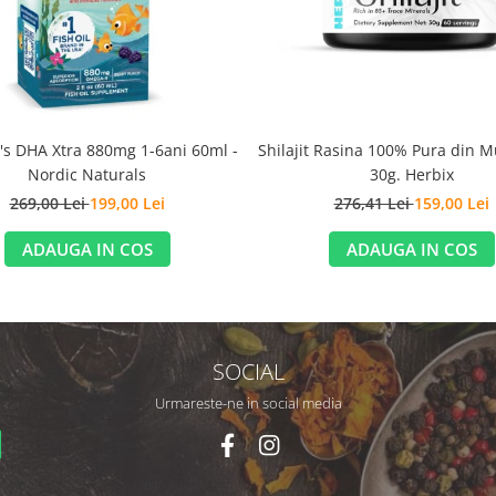
Shilajit Rasina 100% Pura din Mu
's DHA Xtra 880mg 1-6ani 60ml -
30g. Herbix
Nordic Naturals
276,41 Lei
159,00 Lei
269,00 Lei
199,00 Lei
ADAUGA IN COS
ADAUGA IN COS
SOCIAL
Urmareste-ne in social media