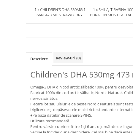
1 x CHILDREN'S DHA 530MG 1-
1 x SHILAJIT RASINA 10
6ANI 473 ML STRAWBERRY -
PURA DIN MUNTII ALTAI 
NORDIC NATURALS
HERBIX
Review-uri
(0)
Descriere
Children's DHA 530mg 473 
Omega-3 DHA din cod arctic sălbatic 100% pentru dezvoltar
Fabricat 100% din cod arctic sălbatic, Nordic Naturals Chil
nervos sănătos.
Fiecare lot sau uleiurile de pește Nordic Naturals sunt test
trigliceride și depășesc cele mai stricte standarde internaț
♦Pe baza datelor de scanare SPINS.
Utilizare recomandată
Pentru vârste cuprinse între 1 și 6 ani, o jumătate de lingur
Se tine la frigider dupa deschidere. Cel mai bine dacă este u