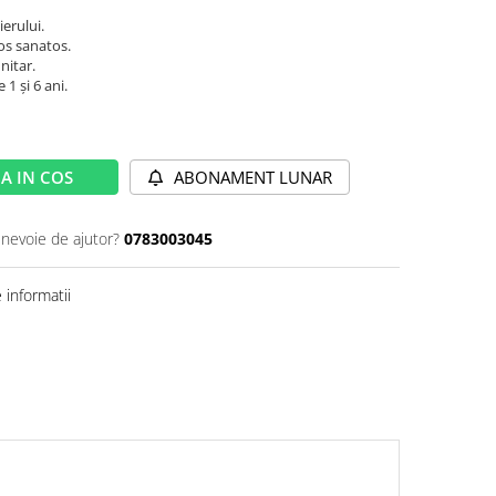
erului.
vos sanatos.
nitar.
 1 și 6 ani.
A IN COS
ABONAMENT LUNAR
 nevoie de ajutor?
0783003045
informatii