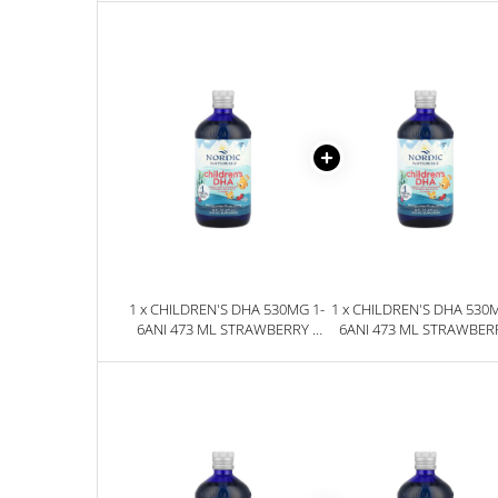
Sanct Bernhard
Seeking Health
Solgar
Thorne Research
Trace Minerals
Vitadote
Vital Nutrients
Vital Proteins
EFX Sports
1 x CHILDREN'S DHA 530MG 1-
1 x CHILDREN'S DHA 530M
NOW Foods
6ANI 473 ML STRAWBERRY -
6ANI 473 ML STRAWBERR
NORDIC NATURALS
NORDIC NATURALS
Nutricost