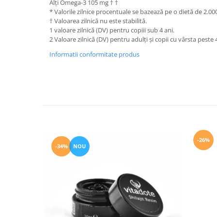
Alți Omega-3 105 mg † †
* Valorile zilnice procentuale se bazează pe o dietă de 2.000
† Valoarea zilnică nu este stabilită.
1 valoare zilnică (DV) pentru copiii sub 4 ani.
2 Valoare zilnică (DV) pentru adulți și copii cu vârsta peste 4
Informatii conformitate produs
-26%
-34%
NOU