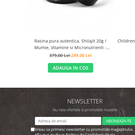
Rasina pura autentica, Shilajit 20g /
Children
Mumie, Vitamine si Micronutrienti -
Vitadote
379,00 Lei
249,00 Lei
ADAUGA IN COS
NEWSLETTER
Nu rata ofertele si promotiile noastre
Vreau sa primesc newsletter cu promotiile magazinului.
Afla mai multe in
Politica de Confidentialitate