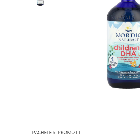
Goli
Healthy Origins
Herbix
Jarrow Formulas
Life Extension
Natrol
Neocell
Nordic Naturals
OLY
Perfect KETO
Pileje Laboratoire
Pro Tan
Pure Nutrition USA
Purovitalis
PACHETE SI PROMOTII
Quicksilver Scientific