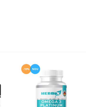
-10%
NOU
-10%