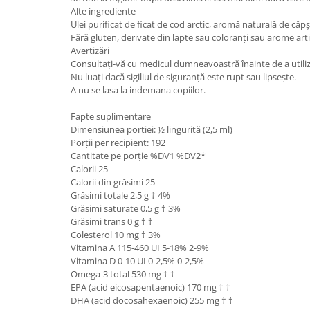
Alte ingrediente
Ulei purificat de ficat de cod arctic, aromă naturală de căp
Fără gluten, derivate din lapte sau coloranți sau arome artif
Avertizări
Consultați-vă cu medicul dumneavoastră înainte de a utiliza 
Nu luați dacă sigiliul de siguranță este rupt sau lipsește.
A nu se lasa la indemana copiilor.
Fapte suplimentare
Dimensiunea porției: ½ linguriță (2,5 ml)
Porții per recipient: 192
Cantitate pe porție %DV1 %DV2*
Calorii 25
Calorii din grăsimi 25
Grăsimi totale 2,5 g † 4%
Grăsimi saturate 0,5 g † 3%
Grăsimi trans 0 g † †
Colesterol 10 mg † 3%
Vitamina A 115-460 UI 5-18% 2-9%
Vitamina D 0-10 UI 0-2,5% 0-2,5%
Omega-3 total 530 mg † †
EPA (acid eicosapentaenoic) 170 mg † †
DHA (acid docosahexaenoic) 255 mg † †