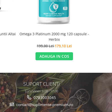
ntii Altai
Omega 3 Platinum 2000 mg 120 capsule -
Children's
Herbix
199,00 Lei
179,10 Lei
2
ADAUGA IN COS
SUPORT CLIENTI
Luni-Vineri 9,00 - 17,00
0783003045
contact@suplimente-premium.ro