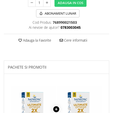
ADAUGA IN COS
Sanct Bernhard
Seeking Health
ABONAMENT LUNAR
Solgar
Cod Produs:
768990021503
Ai nevoie de ajutor?
0783003045
Thorne Research
Trace Minerals
Adauga la Favorite
Cere informatii
Vitadote
Vital Nutrients
Vital Proteins
PACHETE SI PROMOTII
EFX Sports
NOW Foods
Nutricost