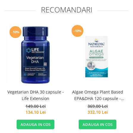
RECOMANDARI
-10%
-10%
Vegetarian DHA 30 capsule -
Algae Omega Plant Based
D
Life Extension
EPA&DHA 120 capsule -
Nordic Naturals
149,00 Lei
369,00 Lei
134,10 Lei
332,10 Lei
ADAUGA IN COS
ADAUGA IN COS