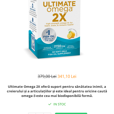
Goli
Healthy Origins
Herbix
Jarrow Formulas
Life Extension
Natrol
Neocell
Nordic Naturals
OLY
Perfect KETO
379,00 Lei
341,10 Lei
Pileje Laboratoire
Ultimate Omega 2X oferă suport pentru sănătatea inimii, a
Pro Tan
creierului și a articulațiilor și este ideal pentru oricine caută
Pure Nutrition USA
omega-3 este cea mai biodisponibilă formă.
Purovitalis
IN STOC
Quicksilver Scientific