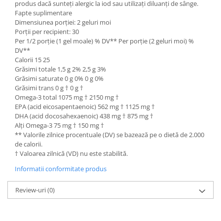
produs dacă sunteți alergic la iod sau utilizați diluanți de sânge.
Fapte suplimentare
Dimensiunea porției: 2 geluri moi
Porții per recipient: 30
Per 1/2 porție (1 gel moale) % DV** Per porție (2 geluri moi) %
DV**
Calorii 15 25
Grăsimi totale 1,5 g 2% 2,5 g 3%
Grăsimi saturate 0 g 0% 0 g 0%
Grăsimi trans 0 g † 0 g †
Omega-3 total 1075 mg † 2150 mg †
EPA (acid eicosapentaenoic) 562 mg † 1125 mg †
DHA (acid docosahexaenoic) 438 mg † 875 mg †
Alți Omega-3 75 mg † 150 mg †
** Valorile zilnice procentuale (DV) se bazează pe o dietă de 2.000
de calorii.
† Valoarea zilnică (VD) nu este stabilită.
Informatii conformitate produs
Review-uri
(0)