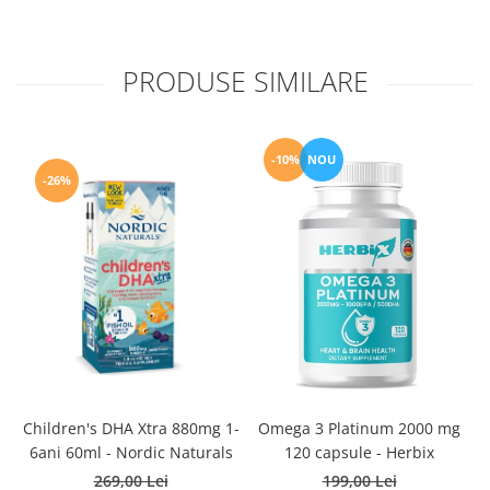
PRODUSE SIMILARE
-10%
NOU
-26%
D
Children's DHA Xtra 880mg 1-
Omega 3 Platinum 2000 mg
6ani 60ml - Nordic Naturals
120 capsule - Herbix
269,00 Lei
199,00 Lei