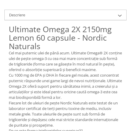
Descriere
Ultimate Omega 2X 2150mg
Lemon 60 capsule - Nordic
Naturals
Cel mai puternic ulei de până acum. Ultimate Omega® 2X conține
ulei de pește omega-3 cu cea mai mare concentrație sub formă
de trigliceride (forma care se găsește în mod natural în pește),
oferind o absorbție superioară și beneficii maxime.
Cu 1000 mg de EPA și DHA în fiecare gel moale, acest concentrat
puternic răspunde unei game largi de nevoi nutriționale. Ultimate
Omega 2X oferă suport pentru sănătatea inimii, a creierului și a
articulațiilor și este ideal pentru oricine caută omega-3 este cea
mai biodisponibilă formă a lor.
Fiecare lot de uleiuri de pește Nordic Naturals este testat de un
laborator certificat de terți pentru toxine de mediu, inclusiv
metale grele. Toate uleiurile de pește sunt sub formă de
trigliceride și depășesc cele mai stricte standarde internaționale
de puritate și prospețime.
De ce este forma trigliceridelor superioară?