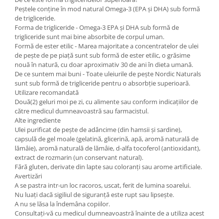
Peștele conține în mod natural Omega-3 (EPA și DHA) sub formă
de trigliceride.
Forma de trigliceride - Omega-3 EPA și DHA sub formă de
trigliceride sunt mai bine absorbite de corpul uman.
Formă de ester etilic - Marea majoritate a concentratelor de ulei
de pește de pe piață sunt sub formă de ester etilic, o grăsime
nouă în natură, cu doar aproximativ 30 de ani în dieta umană.
De ce suntem mai buni - Toate uleiurile de pește Nordic Naturals
sunt sub formă de trigliceride pentru o absorbție superioară.
Utilizare recomandată
Două(2) geluri moi pe zi, cu alimente sau conform indicațiilor de
către medicul dumneavoastră sau farmacistul.
Alte ingrediente
Ulei purificat de pește de adâncime (din hamsii și sardine),
capsulă de gel moale (gelatină, glicerină, apă, aromă naturală de
lămâie), aromă naturală de lămâie, d-alfa tocoferol (antioxidant),
extract de rozmarin (un conservant natural).
Fără gluten, derivate din lapte sau coloranți sau arome artificiale.
Avertizări
A se pastra intr-un loc racoros, uscat, ferit de lumina soarelui.
Nu luați dacă sigiliul de siguranță este rupt sau lipsește.
A nu se lăsa la îndemâna copiilor.
Consultați-vă cu medicul dumneavoastră înainte de a utiliza acest