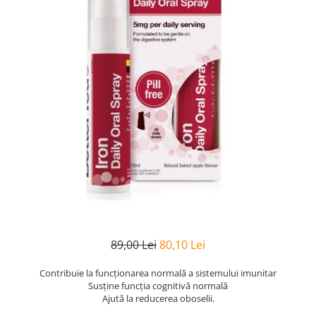
Goli
Healthy Origins
Herbix
Jarrow Formulas
Life Extension
Natrol
Neocell
Nordic Naturals
OLY
Perfect KETO
Pileje Laboratoire
Pro Tan
89,00 Lei
80,10 Lei
Pure Nutrition USA
Contribuie la funcționarea normală a sistemului imunitar
Purovitalis
Susține funcția cognitivă normală
Ajută la reducerea oboselii.
Quicksilver Scientific