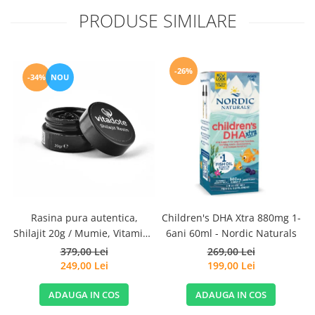
PRODUSE SIMILARE
-26%
-34%
NOU
Rasina pura autentica,
Children's DHA Xtra 880mg 1-
Shilajit 20g / Mumie, Vitamine
6ani 60ml - Nordic Naturals
si Micronutrienti - Vitadote
379,00 Lei
269,00 Lei
249,00 Lei
199,00 Lei
ADAUGA IN COS
ADAUGA IN COS