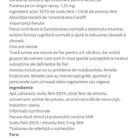
Puterea pe un singur spray: 1,25 mg
Ingredient activ: EDTA de sodiu feric / Citrat de amoniu feric
Absorbție testată de: Universitatea Cardiff
Importanța fierului
Fierul contribuie la funcționarea normală a sistemului imunitar,
susține funcția cognitivă normală și ajută la reducerea oboselii și
oboselii.
Cine are nevoie
Toată lumea are nevoie de fier pentru a fi sănătos, dar există
grupuri de oameni care sunt în mod special susceptibili la niveluri
suboptime ale deficienței de fier.
Acestea includ pe cei cu probleme de malabsorbție, femeile
însărcinate, femeile care au menstruații grele, sportivii și
persoanele care urmează diete vegetariene sau vegane.
Ingrediente
Apă, zaharoză, sodiu feric EDTA, citrat feric de amoniu,
conservant: sorbat de potasiu, aromă naturală de mere copt,
îndulcitor: stevia.
Informatii nutritionale
Fiecare doză zilnică (4 pulverizări) conține VNR
Sodiu feric EDTA / Amoniu feric 5 mg 36%
*Valoarea de referință a nutrienților
Fara: