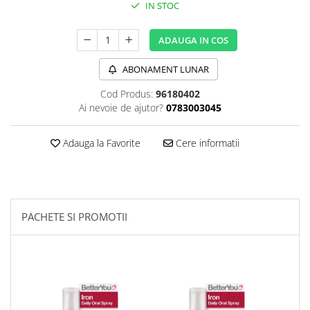
IN STOC
Sanct Bernhard
Seeking Health
ADAUGA IN COS
Solgar
ABONAMENT LUNAR
Thorne Research
Cod Produs:
96180402
Trace Minerals
Ai nevoie de ajutor?
0783003045
Vitadote
Vital Nutrients
Adauga la Favorite
Cere informatii
Vital Proteins
EFX Sports
NOW Foods
PACHETE SI PROMOTII
Nutricost