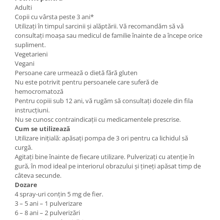
Adulti
Copii cu vârsta peste 3 ani*
Utilizați în timpul sarcinii și alăptării. Vă recomandăm să vă
consultați moașa sau medicul de familie înainte de a începe orice
supliment.
Vegetarieni
Vegani
Persoane care urmează o dietă fără gluten
Nu este potrivit pentru persoanele care suferă de
hemocromatoză
Pentru copiii sub 12 ani, vă rugăm să consultați dozele din fila
instrucțiuni.
Nu se cunosc contraindicații cu medicamentele prescrise.
Cum se utilizează
Utilizare inițială: apăsați pompa de 3 ori pentru ca lichidul să
curgă.
Agitați bine înainte de fiecare utilizare. Pulverizați cu atenție în
gură, în mod ideal pe interiorul obrazului și țineți apăsat timp de
câteva secunde.
Dozare
4 spray-uri conțin 5 mg de fier.
3 – 5 ani – 1 pulverizare
6 – 8 ani – 2 pulverizări