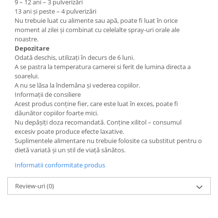
9 – 12 ani – 3 pulverizări
13 ani și peste – 4 pulverizări
Nu trebuie luat cu alimente sau apă, poate fi luat în orice
moment al zilei și combinat cu celelalte spray-uri orale ale
noastre.
Depozitare
Odată deschis, utilizați în decurs de 6 luni.
A se pastra la temperatura camerei si ferit de lumina directa a
soarelui.
A nu se lăsa la îndemâna și vederea copiilor.
Informații de consiliere
Acest produs conține fier, care este luat în exces, poate fi
dăunător copiilor foarte mici.
Nu depășiți doza recomandată. Conține xilitol – consumul
excesiv poate produce efecte laxative.
Suplimentele alimentare nu trebuie folosite ca substitut pentru o
dietă variată și un stil de viață sănătos.
Informatii conformitate produs
Review-uri
(0)