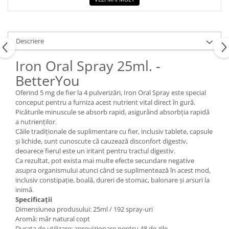
Descriere
Iron Oral Spray 25ml. -
BetterYou
Oferind 5 mg de fier la 4 pulverizări, Iron Oral Spray este special
conceput pentru a furniza acest nutrient vital direct în gură.
Picăturile minuscule se absorb rapid, asigurând absorbția rapidă
a nutrienților.
Căile tradiționale de suplimentare cu fier, inclusiv tablete, capsule
și lichide, sunt cunoscute că cauzează disconfort digestiv,
deoarece fierul este un iritant pentru tractul digestiv.
Ca rezultat, pot exista mai multe efecte secundare negative
asupra organismului atunci când se suplimentează în acest mod,
inclusiv constipație, boală, dureri de stomac, balonare și arsuri la
inimă.
Specificații
Dimensiunea produsului: 25ml / 192 spray-uri
Aromă: măr natural copt
Durata de utilizare: aprovizionare pentru 48 de zile