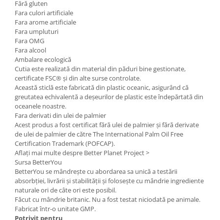
Fără gluten
Fara culori artificiale
Fara arome artificiale
Fara umpluturi
Fara OMG
Fara alcool
Ambalare ecologică
Cutia este realizată din material din păduri bine gestionate,
certificate FSC® și din alte surse controlate.
Această sticlă este fabricată din plastic oceanic, asigurând că
greutatea echivalentă a deșeurilor de plastic este îndepărtată din
oceanele noastre.
Fara derivati din ulei de palmier
Acest produs a fost certificat fără ulei de palmier și fără derivate
de ulei de palmier de către The International Palm Oil Free
Certification Trademark (POFCAP).
Aflați mai multe despre Better Planet Project >
Sursa BetterYou
BetterYou se mândrește cu abordarea sa unică a testării
absorbției, livrării și stabilității și folosește cu mândrie ingrediente
naturale ori de câte ori este posibil.
Făcut cu mândrie britanic. Nu a fost testat niciodată pe animale.
Fabricat într-o unitate GMP.
Potrivit pentru