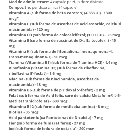
Mod de administrare:
4 capsule pe zi, in doze divizate.
Compozitie:
per doza zilnica (4 capsule)
Vitamina A (sub forma de beta-caroten) (4.333 UI) - 1300
mcg*
Vitamina C (sub forma de ascorbat de acid ascorbic, calciu si
niacinamida) - 120 mg
Vitamina D3 (sub forma de colecalciferol) (1.000 UI) - 25 mcg
Vitamina E (sub forma de succinat de D-alfa tocoferil) - 15
mg
Vitamina K (sub forma de fitonadiona, menaquinona-4,
trans-menaquinona-7) - 90 mcg
Tiamina (Vitamina B1) (sub forma de Tiamina HCI) - 1,4 mg
Riboflavina (Vitamina B2) (sub forma de riboflavina,
riboflavina 5’-fosfat) - 1,6 mg
Niacina (sub forma de niacinamida, ascorbat de
niacinamida) - 18 mg
Vitamina B6 (sub forma de piridoxal 5’-fosfat) - 2 mg
Folat (sub forma de Acid folic, sare de calciu Metafolin® L-5-
Metiltetrahidrofolat) - 600 mcg
Vitamina B12 (sub forma de metilcobalamina) - 8 mcg
Biotina - 35 mcg
Acid pantotenic (ca Pantotenat de D-calciu) - 7 mg
Fier (sub forma de fumarat feros) - 27 mg
Iod (sub forma de iodura de potasiu) - 290 mcg