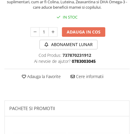
suplimentari, cum ar fi Colina, Luteina, Zeaxantina si DHA Omega-3 -
Sanct Bernhard
care aduce beneficii mamei si copilului.
Seeking Health
IN STOC
Solgar
ADAUGA IN COS
Thorne Research
Trace Minerals
ABONAMENT LUNAR
Vitadote
Cod Produs:
737870231912
Vital Nutrients
Ai nevoie de ajutor?
0783003045
Vital Proteins
Adauga la Favorite
Cere informatii
EFX Sports
NOW Foods
Nutricost
PACHETE SI PROMOTII