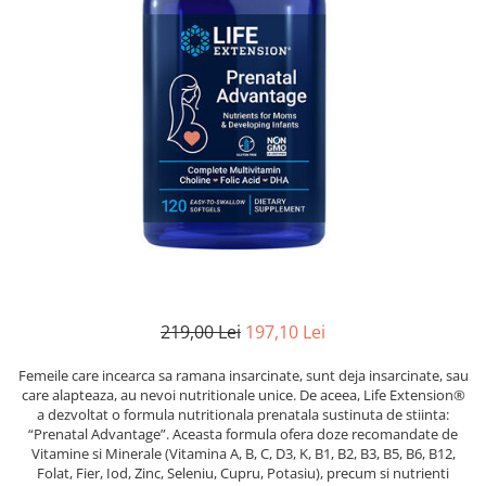
Goli
Healthy Origins
Herbix
Jarrow Formulas
Life Extension
Natrol
Neocell
Nordic Naturals
OLY
Perfect KETO
219,00 Lei
197,10 Lei
Pileje Laboratoire
Pro Tan
Femeile care incearca sa ramana insarcinate, sunt deja insarcinate, sau
care alapteaza, au nevoi nutritionale unice. De aceea, Life Extension®
Pure Nutrition USA
a dezvoltat o formula nutritionala prenatala sustinuta de stiinta:
“Prenatal Advantage”. Aceasta formula ofera doze recomandate de
Purovitalis
Vitamine si Minerale (Vitamina A, B, C, D3, K, B1, B2, B3, B5, B6, B12,
Quicksilver Scientific
Folat, Fier, Iod, Zinc, Seleniu, Cupru, Potasiu), precum si nutrienti