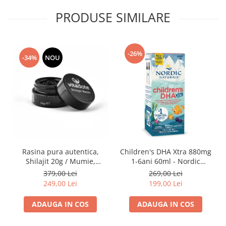
PRODUSE SIMILARE
-26%
-34%
NOU
Rasina pura autentica,
Children's DHA Xtra 880mg
Shilajit 20g / Mumie,
1-6ani 60ml - Nordic
Vitamine si Micronutrienti -
Naturals
379,00 Lei
269,00 Lei
Vitadote
249,00 Lei
199,00 Lei
ADAUGA IN COS
ADAUGA IN COS