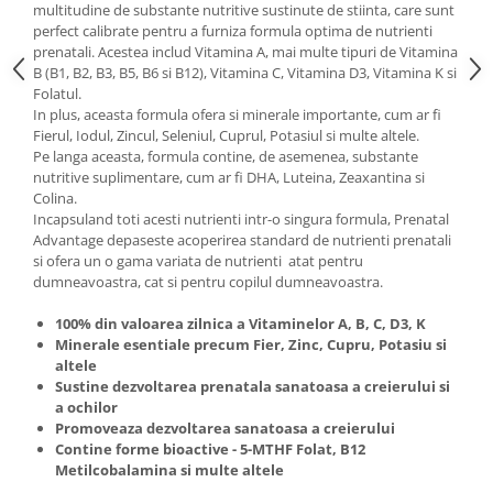
multitudine de substante nutritive sustinute de stiinta, care sunt
perfect calibrate pentru a furniza formula optima de nutrienti
prenatali. Acestea includ Vitamina A, mai multe tipuri de Vitamina
B (B1, B2, B3, B5, B6 si B12), Vitamina C, Vitamina D3, Vitamina K si
Folatul.
In plus, aceasta formula ofera si minerale importante, cum ar fi
Fierul, Iodul, Zincul, Seleniul, Cuprul, Potasiul si multe altele.
Pe langa aceasta, formula contine, de asemenea, substante
nutritive suplimentare, cum ar fi DHA, Luteina, Zeaxantina si
Colina.
Incapsuland toti acesti nutrienti intr-o singura formula, Prenatal
Advantage depaseste acoperirea standard de nutrienti prenatali
si ofera un o gama variata de nutrienti atat pentru
dumneavoastra, cat si pentru copilul dumneavoastra.
100% din valoarea zilnica a Vitaminelor A, B, C, D3, K
Minerale esentiale precum Fier, Zinc, Cupru, Potasiu si
altele
Sustine dezvoltarea prenatala sanatoasa a creierului si
a ochilor
Promoveaza dezvoltarea sanatoasa a creierului
Contine forme bioactive - 5-MTHF Folat, B12
Metilcobalamina si multe altele