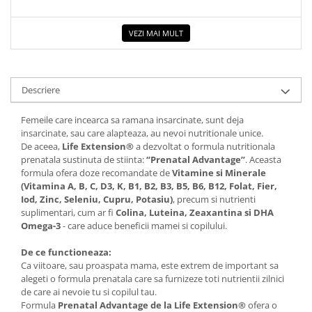
VEZI MAI MULT
Descriere
Femeile care incearca sa ramana insarcinate, sunt deja
insarcinate, sau care alapteaza, au nevoi nutritionale unice.
De aceea,
Life Extension®
a dezvoltat o formula nutritionala
prenatala sustinuta de stiinta:
“Prenatal Advantage”
. Aceasta
formula ofera doze recomandate de
Vitamine si Minerale
(Vitamina A, B, C, D3, K, B1, B2, B3, B5, B6, B12, Folat, Fier,
Iod, Zinc, Seleniu, Cupru, Potasiu)
, precum si nutrienti
suplimentari, cum ar fi
Colina, Luteina, Zeaxantina si DHA
Omega-3
- care aduce beneficii mamei si copilului.
De ce functioneaza:
Ca viitoare, sau proaspata mama, este extrem de important sa
alegeti o formula prenatala care sa furnizeze toti nutrientii zilnici
de care ai nevoie tu si copilul tau.
Formula
Prenatal Advantage de la Life Extension®
ofera o