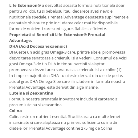
Life Extension®
a dezvoltat aceasta formula nutritionala doar
pentru voi doi, tu si bebelusul tau, deoarece aveti nevoie
nutritionale speciale. Prenatal Advantage depaseste suplimentele
prenatale obisnuite prin includerea celor mai biodisponibile
forme de nutrienti care sunt sigure, fiabile si eficiente.
Proprietati si Beneficii Life Extension® Prenatal
Advantage:
DHA (Acid Docosahexaenoic)
DHA este un acid gras Omega-3 care, printre altele, promoveaza
dezvoltarea sanatoasa a creierului si a vederii. Consumul de Acizi
grasi Omega-3 de tip DHA in timpul sarcinii si alaptarii
promoveaza dezvoltarea sanatoasa a creierului si a ochilor [1].
In timp ce majoritatea DHA - ului este derivat din ulei de peste,
acidul gras DHA Omega-3 pe care il includem in formula noastra
Prenatal Advantage, este derivat din alge marine.
Luteina si Zeaxantina
Formula noastra prenatala inovatoare include si carotenoizi
precum luteina si zeaxantina.
Colina
Colina este un nutrient esential. Studiile arata ca multe femei
insarcinate si care alapteaza nu primesc suficienta colina din
dietele lor. Prenatal Advantage contine 275 mg de Colina