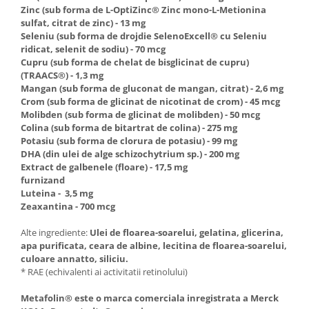
Zinc (sub forma de L-OptiZinc® Zinc mono-L-Metionina
sulfat, citrat de zinc) - 13 mg
Seleniu (sub forma de drojdie SelenoExcell® cu Seleniu
ridicat, selenit de sodiu) - 70 mcg
Cupru (sub forma de chelat de bisglicinat de cupru)
(TRAACS®) - 1,3 mg
Mangan (sub forma de gluconat de mangan, citrat) - 2,6 mg
Crom (sub forma de glicinat de nicotinat de crom) - 45 mcg
Molibden (sub forma de glicinat de molibden) - 50 mcg
Colina (sub forma de bitartrat de colina) - 275 mg
Potasiu (sub forma de clorura de potasiu) - 99 mg
DHA (din ulei de alge schizochytrium sp.) - 200 mg
Extract de galbenele (floare) - 17,5 mg
furnizand
Luteina - 3,5 mg
Zeaxantina - 700 mcg
Alte ingrediente:
Ulei de floarea-soarelui, gelatina, glicerina,
apa purificata, ceara de albine, lecitina de floarea-soarelui,
culoare annatto, siliciu.
* RAE (echivalenti ai activitatii retinolului)
Metafolin® este o marca comerciala inregistrata a Merck