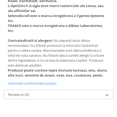
KGAA, Darmstadt, Germania.
L-OptiZinc® si sigla sunt marci comerciale ale Lonza, sau
ale afiliatilor sai.
SelenoExcell este o marca inregistrata a Cypress Systems
Inc.
TRAACS este o marca inregistrata a Albion Laboratories,
Inc.
Contraindicatii si alergeni:
Nu depasiti doza zilnica
recomandata. Nu folositi produsul ca inlocuitor (substitut)
pentru o dieta variata. Recomandate sunt dieta echilibrata si
stilul de viata sanatos. Nu folositi daca sunteti alergic la oricare
dintre ingrediente. A nu se lasa la indemana copiilor. Produsul
este destinat adultilor.
Produsul poate contine lapte (inclusiv lactoza), soia, alune,
alte nuci, seminte de susan, ovaz, oua, crustacee, peste.
Informatii conformitate produs
Review-uri
(0)