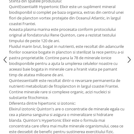
Stiinta din spatele produsului:
QuintEssential® Hypertonic Elixir este un supliment mineral
biodisponibil si complet pe baza organica, extras din centrul unei
flori de plancton vortex protejate din Oceanul Atlantic, in largul
coastei Frantei.
Aceasta plasma marina este procesata conform protocolului
original al fondatorului Rene Quinton, care a rezistat testului
timpului de peste 120 de ani.
Fluidul marin brut, bogat in nutrienti, este recoltat din adancurile
florilor oceanice bogate in plancton si sterilizat la rece pentru a-si
pastra proprietatile. Contine pana la 78 de minerale ionice
biodisponibile pentru a ajuta la umplerea celulelor noastre cu
aceeasi baie bogata in minerale care a hranit viata pe pamant
timp de atatea milioane de ani.
Quintessential® este recoltat dintr-o revarsare permanenta de
nutrienti metabolizati de fitoplancton in largul coastei Frantei.
Contine minerale rare si complexe organic, acizi nucleici si
substante fitochimice.
Diferenta dintre hipertonic si izotonic:
Elixirul izotonic Quinton's are o concentratie de minerale egala cu
cea a plasma sanguina si asigura o mineralizare si hidratare
blanda. Quinton's Hypertonic Elixir este o formula mai
concentrata care ofera mai multe minerale organismului, ceea ce
este deosebit de benefic pentru sustinerea exercitiului fizic.