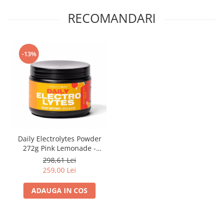
RECOMANDARI
-13%
Daily Electrolytes Powder
272g Pink Lemonade -
Perfect Keto
298,61 Lei
259,00 Lei
ADAUGA IN COS