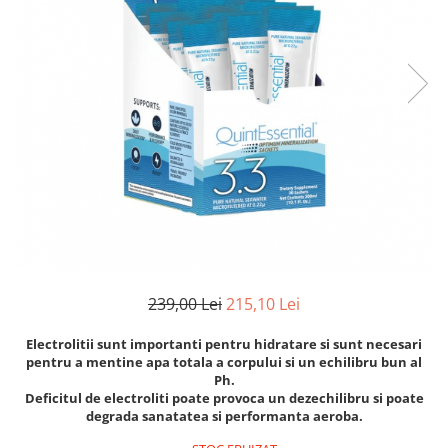
Goli
Healthy Origins
Herbix
Jarrow Formulas
Life Extension
Natrol
Neocell
Nordic Naturals
OLY
Perfect KETO
239,00 Lei
215,10 Lei
Pileje Laboratoire
Pro Tan
Electrolitii sunt importanti pentru hidratare si sunt necesari
pentru a mentine apa totala a corpului si un echilibru bun al
Pure Nutrition USA
Ph.
Deficitul de electroliti poate provoca un dezechilibru si poate
Purovitalis
degrada sanatatea si performanta aeroba.
Quicksilver Scientific