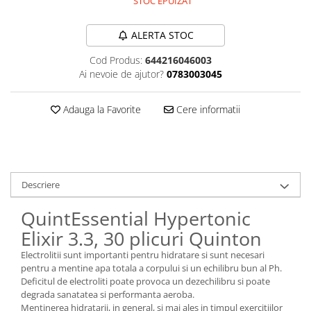
STOC EPUIZAT
Sanct Bernhard
Seeking Health
ALERTA STOC
Solgar
Cod Produs:
644216046003
Ai nevoie de ajutor?
0783003045
Thorne Research
Trace Minerals
Adauga la Favorite
Cere informatii
Vitadote
Vital Nutrients
Vital Proteins
EFX Sports
Descriere
NOW Foods
QuintEssential Hypertonic
Nutricost
Elixir 3.3, 30 plicuri Quinton
Electrolitii sunt importanti pentru hidratare si sunt necesari
pentru a mentine apa totala a corpului si un echilibru bun al Ph.
Deficitul de electroliti poate provoca un dezechilibru si poate
degrada sanatatea si performanta aeroba.
Mentinerea hidratarii, in general, si mai ales in timpul exercitiilor