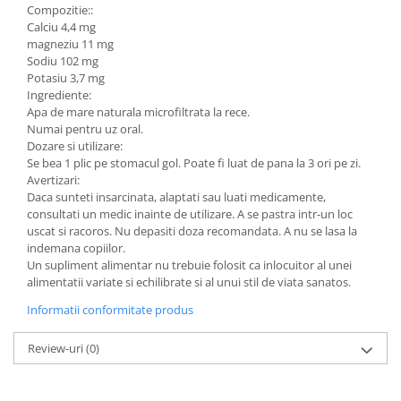
Compozitie::
Calciu 4,4 mg
magneziu 11 mg
Sodiu 102 mg
Potasiu 3,7 mg
Ingrediente:
Apa de mare naturala microfiltrata la rece.
Numai pentru uz oral.
Dozare si utilizare:
Se bea 1 plic pe stomacul gol. Poate fi luat de pana la 3 ori pe zi.
Avertizari:
Daca sunteti insarcinata, alaptati sau luati medicamente,
consultati un medic inainte de utilizare. A se pastra intr-un loc
uscat si racoros. Nu depasiti doza recomandata. A nu se lasa la
indemana copiilor.
Un supliment alimentar nu trebuie folosit ca inlocuitor al unei
alimentatii variate si echilibrate si al unui stil de viata sanatos.
Informatii conformitate produs
Review-uri
(0)