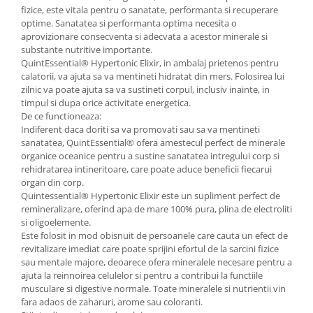
fizice, este vitala pentru o sanatate, performanta si recuperare
optime. Sanatatea si performanta optima necesita o
aprovizionare consecventa si adecvata a acestor minerale si
substante nutritive importante.
QuintEssential® Hypertonic Elixir, in ambalaj prietenos pentru
calatorii, va ajuta sa va mentineti hidratat din mers. Folosirea lui
zilnic va poate ajuta sa va sustineti corpul, inclusiv inainte, in
timpul si dupa orice activitate energetica.
De ce functioneaza:
Indiferent daca doriti sa va promovati sau sa va mentineti
sanatatea, QuintEssential® ofera amestecul perfect de minerale
organice oceanice pentru a sustine sanatatea intregului corp si
rehidratarea intineritoare, care poate aduce beneficii fiecarui
organ din corp.
Quintessential® Hypertonic Elixir este un supliment perfect de
remineralizare, oferind apa de mare 100% pura, plina de electroliti
si oligoelemente.
Este folosit in mod obisnuit de persoanele care cauta un efect de
revitalizare imediat care poate sprijini efortul de la sarcini fizice
sau mentale majore, deoarece ofera mineralele necesare pentru a
ajuta la reinnoirea celulelor si pentru a contribui la functiile
musculare si digestive normale. Toate mineralele si nutrientii vin
fara adaos de zaharuri, arome sau coloranti.