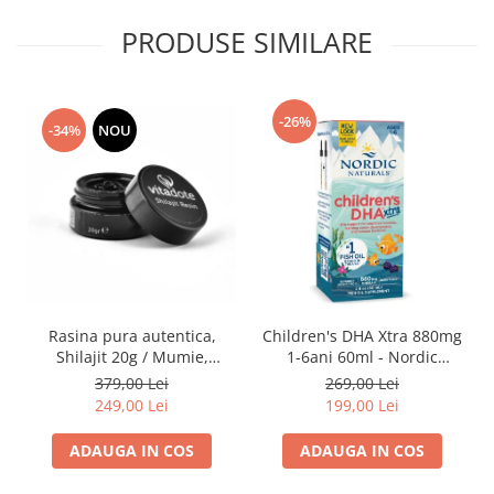
PRODUSE SIMILARE
-26%
-34%
NOU
Rasina pura autentica,
Children's DHA Xtra 880mg
Shilajit 20g / Mumie,
1-6ani 60ml - Nordic
Vitamine si Micronutrienti -
Naturals
379,00 Lei
269,00 Lei
Vitadote
249,00 Lei
199,00 Lei
ADAUGA IN COS
ADAUGA IN COS