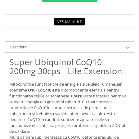
VEZI MAI MULT
Descriere
Super Ubiquinol CoQ10
200mg 30cps - Life Extension
Mitocondriile sunt fabricile de energie ale celulelor umane, iar
coenzima
Q10 (CoQ10)
este o componenta esentiala pentru
functionarea celulelor sanatoase.
CoQ10
este necesara pentru a
converti energia din grasimi si zaharuri. Cu toate acestea,
productia de CoQ10 in corpul nostru scade pe masura ce
imbatranim si trebuie sa suplimentam nevoia zilnica. Asta
deoarece CoQ10 in cantitati suficiente ajuta celulele sa
functioneze eficient si sa protejeze proteinele, lipidele si ADN-ul
de oxidare.
Multi oameni suplimenteaza cu CoQ10, datorita gradului de