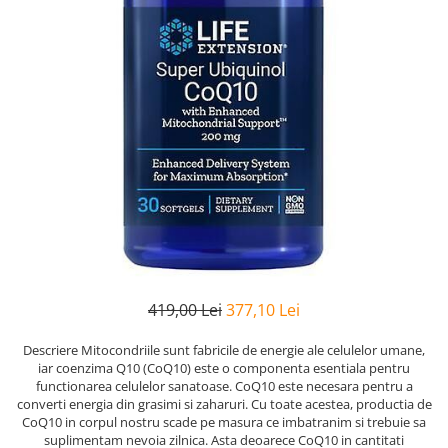
Goli
Healthy Origins
Herbix
Jarrow Formulas
Life Extension
Natrol
Neocell
Nordic Naturals
OLY
Perfect KETO
419,00 Lei
377,10 Lei
Pileje Laboratoire
Pro Tan
Descriere Mitocondriile sunt fabricile de energie ale celulelor umane,
iar coenzima Q10 (CoQ10) este o componenta esentiala pentru
Pure Nutrition USA
functionarea celulelor sanatoase. CoQ10 este necesara pentru a
Purovitalis
converti energia din grasimi si zaharuri. Cu toate acestea, productia de
CoQ10 in corpul nostru scade pe masura ce imbatranim si trebuie sa
Quicksilver Scientific
suplimentam nevoia zilnica. Asta deoarece CoQ10 in cantitati