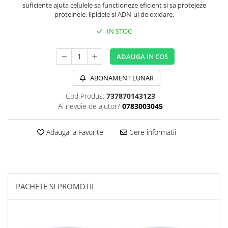
suficiente ajuta celulele sa functioneze eficient si sa protejeze
Sanct Bernhard
proteinele, lipidele si ADN-ul de oxidare.
Seeking Health
IN STOC
Solgar
Thorne Research
ADAUGA IN COS
Trace Minerals
ABONAMENT LUNAR
Vitadote
Cod Produs:
737870143123
Vital Nutrients
Ai nevoie de ajutor?
0783003045
Vital Proteins
Adauga la Favorite
Cere informatii
EFX Sports
NOW Foods
Nutricost
PACHETE SI PROMOTII