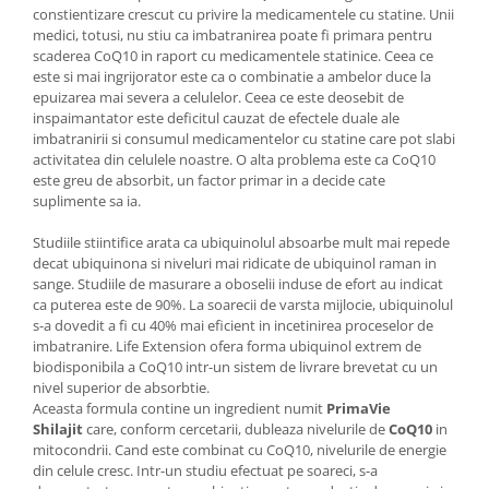
constientizare crescut cu privire la medicamentele cu statine. Unii
medici, totusi, nu stiu ca imbatranirea poate fi primara pentru
scaderea CoQ10 in raport cu medicamentele statinice. Ceea ce
este si mai ingrijorator este ca o combinatie a ambelor duce la
epuizarea mai severa a celulelor. Ceea ce este deosebit de
inspaimantator este deficitul cauzat de efectele duale ale
imbatranirii si consumul medicamentelor cu statine care pot slabi
activitatea din celulele noastre. O alta problema este ca CoQ10
este greu de absorbit, un factor primar in a decide cate
suplimente sa ia.
Studiile stiintifice arata ca ubiquinolul absoarbe mult mai repede
decat ubiquinona si niveluri mai ridicate de ubiquinol raman in
sange. Studiile de masurare a oboselii induse de efort au indicat
ca puterea este de 90%. La soarecii de varsta mijlocie, ubiquinolul
s-a dovedit a fi cu 40% mai eficient in incetinirea proceselor de
imbatranire. Life Extension ofera forma ubiquinol extrem de
biodisponibila a CoQ10 intr-un sistem de livrare brevetat cu un
nivel superior de absorbtie.
Aceasta formula contine un ingredient numit
PrimaVie
Shilajit
care, conform cercetarii, dubleaza nivelurile de
CoQ10
in
mitocondrii. Cand este combinat cu CoQ10, nivelurile de energie
din celule cresc. Intr-un studiu efectuat pe soareci, s-a