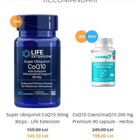
-10%
-20%
NOU
Super Ubiquinol CoQ10 50mg
CoQ10 CoenzimaQ10 200 mg
30cps - Life Extension
Premium 90 capsule - Herbix
159,00 Lei
249,00 Lei
143,10 Lei
199,00 Lei