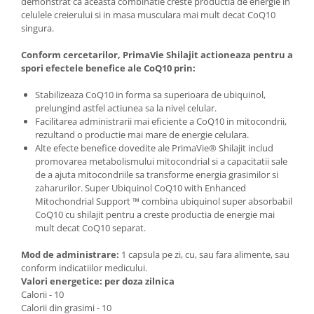
demonstrat ca aceasta combinatie creste productia de energie in
celulele creierului si in masa musculara mai mult decat CoQ10
singura.
Conform cercetarilor, PrimaVie Shilajit actioneaza pentru a
spori efectele benefice ale CoQ10 prin:
Stabilizeaza CoQ10 in forma sa superioara de ubiquinol,
prelungind astfel actiunea sa la nivel celular.
Facilitarea administrarii mai eficiente a CoQ10 in mitocondrii,
rezultand o productie mai mare de energie celulara.
Alte efecte benefice dovedite ale PrimaVie® Shilajit includ
promovarea metabolismului mitocondrial si a capacitatii sale
de a ajuta mitocondriile sa transforme energia grasimilor si
zaharurilor. Super Ubiquinol CoQ10 with Enhanced
Mitochondrial Support ™ combina ubiquinol super absorbabil
CoQ10 cu shilajit pentru a creste productia de energie mai
mult decat CoQ10 separat.
Mod de administrare:
1 capsula pe zi, cu, sau fara alimente, sau
conform indicatiilor medicului.
Valori energetice: per doza zilnica
Calorii - 10
Calorii din grasimi - 10