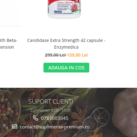
th Beta-
Candidase Extra Strength 42 capsule -
Bile Nutrie
xtension
Enzymedica
Cap
299,00 Lei
159,00 Lei
3
ADAUGA IN COS
SUPORT CLIENTI
Luni-Vineri 9,00 - 17,00
0783003045
contact@suplimente-premium.ro