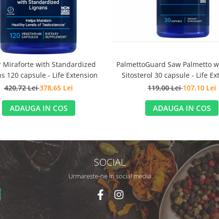
PalmettoGuard Saw Palmetto wi
 Miraforte with Standardized
Sitosterol 30 capsule - Life E
s 120 capsule - Life Extension
119,00 Lei
107,10 Lei
420,72 Lei
378,65 Lei
ADAUGA IN COS
ADAUGA IN COS
SOCIAL
Urmareste-ne in social media