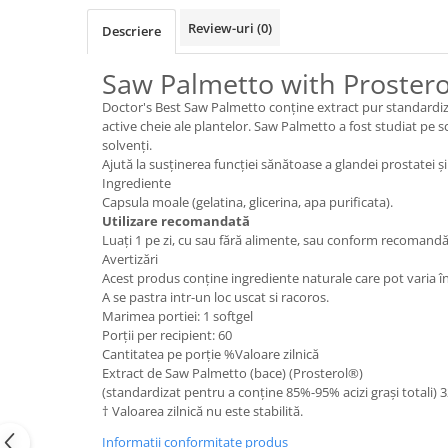
Sanct Bernhard
Review-uri
(0)
Descriere
Seeking Health
Saw Palmetto with Prostero
Solgar
Doctor's Best Saw Palmetto conține extract pur standardizat
Thorne Research
active cheie ale plantelor. Saw Palmetto a fost studiat pe 
Trace Minerals
solvenți.
Ajută la susținerea funcției sănătoase a glandei prostatei și 
Vitadote
Ingrediente
Capsula moale (gelatina, glicerina, apa purificata).
Vital Nutrients
Utilizare recomandată
Vital Proteins
Luați 1 pe zi, cu sau fără alimente, sau conform recomandă
Avertizări
EFX Sports
Acest produs conține ingrediente naturale care pot varia în
NOW Foods
A se pastra intr-un loc uscat si racoros.
Marimea portiei: 1 softgel
Nutricost
Porții per recipient: 60
Cantitatea pe porție %Valoare zilnică
Extract de Saw Palmetto (bace) (Prosterol®)
(standardizat pentru a conține 85%-95% acizi grași totali) 
† Valoarea zilnică nu este stabilită.
Informatii conformitate produs