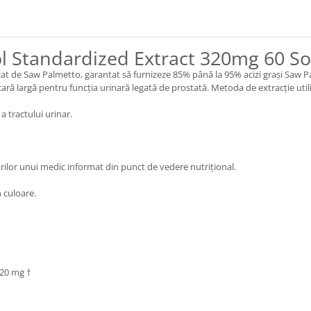
l Standardized Extract 320mg 60 Sof
 de Saw Palmetto, garantat să furnizeze 85% până la 95% acizi grași Saw Palm
scară largă pentru funcția urinară legată de prostată. Metoda de extracție uti
a tractului urinar.
rilor unui medic informat din punct de vedere nutrițional.
 culoare.
320 mg †