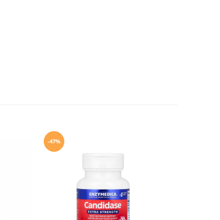
-47%
-10%