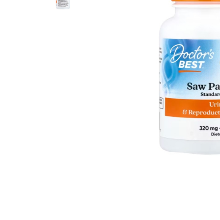
Goli
Healthy Origins
Herbix
Jarrow Formulas
Life Extension
Natrol
Neocell
Nordic Naturals
OLY
Perfect KETO
Pileje Laboratoire
Pro Tan
Pure Nutrition USA
Purovitalis
Quicksilver Scientific