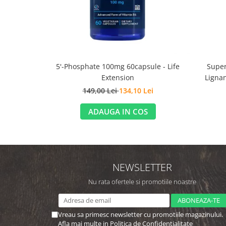
5'-Phosphate 100mg 60capsule - Life
Super
Extension
Lignan
149,00 Lei
134,10 Lei
ADAUGA IN COS
NEWSLETTER
Nu rata ofertele si promotiile noastre
Vreau sa primesc newsletter cu promotiile magazinului.
Afla mai multe in
Politica de Confidentialitate