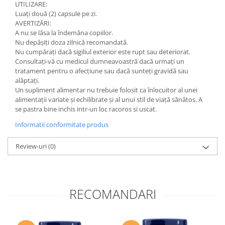
UTILIZARE:
Luați două (2) capsule pe zi.
AVERTIZĂRI:
A nu se lăsa la îndemâna copiilor.
Nu depășiți doza zilnică recomandată.
Nu cumpărați dacă sigiliul exterior este rupt sau deteriorat.
Consultați-vă cu medicul dumneavoastră dacă urmați un
tratament pentru o afecțiune sau dacă sunteți gravidă sau
alăptați.
Un supliment alimentar nu trebuie folosit ca înlocuitor al unei
alimentații variate și echilibrate și al unui stil de viață sănătos. A
se pastra bine inchis intr-un loc racoros si uscat.
Informatii conformitate produs
Review-uri
(0)
RECOMANDARI