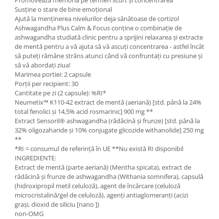
Promovează memoria pe termen scurt și concentrarea
Susține o stare de bine emoțional
Ajută la menținerea nivelurilor deja sănătoase de cortizol
Ashwagandha Plus Calm & Focus conține o combinație de
ashwagandha studiată clinic pentru a sprijini relaxarea și extracte
de mentă pentru a vă ajuta să vă ascuți concentrarea - astfel încât
să puteți rămâne strâns atunci când vă confruntați cu presiune și
să vă abordați ziua!
Marimea portiei: 2 capsule
Porții per recipient: 30
Cantitate pe zi (2 capsule): %RI*
Neumetix™ K110-42 extract de mentă (aeriană) [std. până la 24%
total fenolici și 14,5% acid rosmarinic] 900 mg **
Extract Sensoril® ashwagandha (rădăcină și frunze) [std. până la
32% oligozaharide și 10% conjugate glicozide withanolide] 250 mg
**
*RI = consumul de referință în UE **Nu există RI disponibil
INGREDIENTE:
Extract de mentă (parte aeriană) (Mentha spicata), extract de
rădăcină și frunze de ashwagandha (Withania somnifera), capsulă
(hidroxipropil metil celuloză), agent de încărcare (celuloză
microcristalină/gel de celuloză), agenți antiaglomeranți (acizi
grași, dioxid de siliciu [nano ])
non-OMG