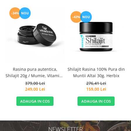
-34%
NOU
-42%
NOU
Rasina pura autentica,
Shilajit Rasina 100% Pura din
Shilajit 20g / Mumie, Vitamine
Muntii Altai 30g. Herbix
si Micronutrienti - Vitadote
379,00 Lei
276,41 Lei
249,00 Lei
159,00 Lei
ADAUGA IN COS
ADAUGA IN COS
NEWSLETTER