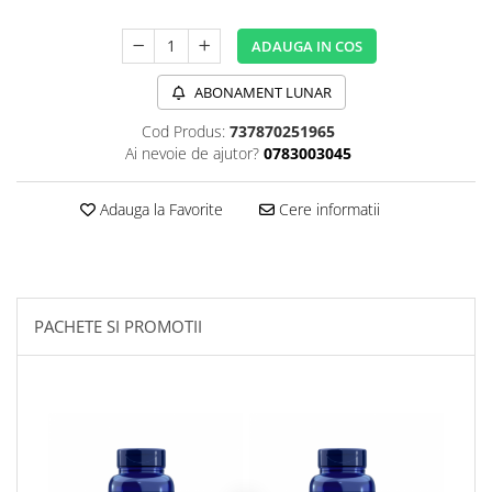
Sanct Bernhard
ADAUGA IN COS
Seeking Health
Solgar
ABONAMENT LUNAR
Thorne Research
Cod Produs:
737870251965
Ai nevoie de ajutor?
0783003045
Trace Minerals
Vitadote
Adauga la Favorite
Cere informatii
Vital Nutrients
Vital Proteins
EFX Sports
PACHETE SI PROMOTII
NOW Foods
Nutricost