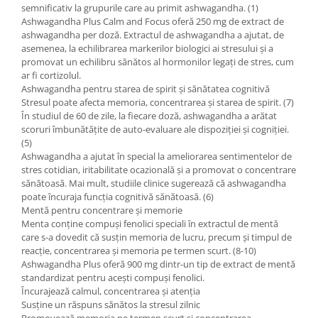
semnificativ la grupurile care au primit ashwagandha. (1)
Ashwagandha Plus Calm and Focus oferă 250 mg de extract de
ashwagandha per doză. Extractul de ashwagandha a ajutat, de
asemenea, la echilibrarea markerilor biologici ai stresului și a
promovat un echilibru sănătos al hormonilor legați de stres, cum
ar fi cortizolul.
Ashwagandha pentru starea de spirit și sănătatea cognitivă
Stresul poate afecta memoria, concentrarea și starea de spirit. (7)
În studiul de 60 de zile, la fiecare doză, ashwagandha a arătat
scoruri îmbunătățite de auto-evaluare ale dispoziției și cogniției.
(5)
Ashwagandha a ajutat în special la ameliorarea sentimentelor de
stres cotidian, iritabilitate ocazională și a promovat o concentrare
sănătoasă. Mai mult, studiile clinice sugerează că ashwagandha
poate încuraja funcția cognitivă sănătoasă. (6)
Mentă pentru concentrare și memorie
Menta conține compuși fenolici speciali în extractul de mentă
care s-a dovedit că susțin memoria de lucru, precum și timpul de
reacție, concentrarea și memoria pe termen scurt. (8-10)
Ashwagandha Plus oferă 900 mg dintr-un tip de extract de mentă
standardizat pentru acești compuși fenolici.
Încurajează calmul, concentrarea și atenția
Susține un răspuns sănătos la stresul zilnic