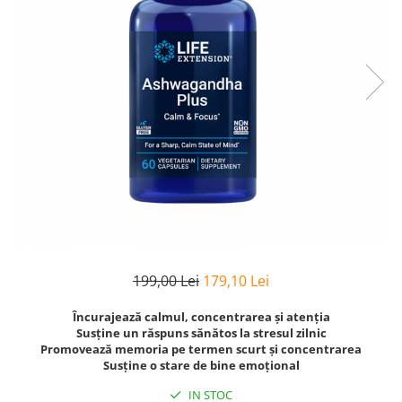
Goli
Healthy Origins
Herbix
Jarrow Formulas
Life Extension
Natrol
Neocell
Nordic Naturals
OLY
Perfect KETO
Pileje Laboratoire
199,00 Lei
179,10 Lei
Pro Tan
Încurajează calmul, concentrarea și atenția
Susține un răspuns sănătos la stresul zilnic
Pure Nutrition USA
Promovează memoria pe termen scurt și concentrarea
Purovitalis
Susține o stare de bine emoțional
Quicksilver Scientific
IN STOC