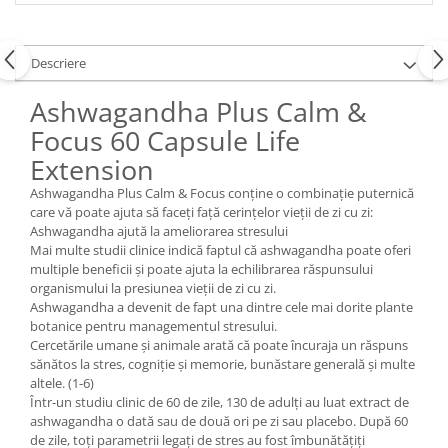
Descriere
Ashwagandha Plus Calm &
Focus 60 Capsule Life
Extension
Ashwagandha Plus Calm & Focus conține o combinație puternică
care vă poate ajuta să faceți față cerințelor vieții de zi cu zi:
Ashwagandha ajută la ameliorarea stresului
Mai multe studii clinice indică faptul că ashwagandha poate oferi
multiple beneficii și poate ajuta la echilibrarea răspunsului
organismului la presiunea vieții de zi cu zi.
Ashwagandha a devenit de fapt una dintre cele mai dorite plante
botanice pentru managementul stresului.
Cercetările umane și animale arată că poate încuraja un răspuns
sănătos la stres, cogniție și memorie, bunăstare generală și multe
altele. (1-6)
Într-un studiu clinic de 60 de zile, 130 de adulți au luat extract de
ashwagandha o dată sau de două ori pe zi sau placebo. După 60
de zile, toți parametrii legați de stres au fost îmbunătățiți