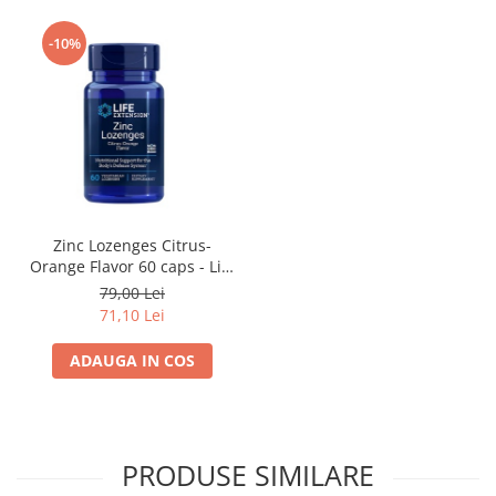
-10%
Zinc Lozenges Citrus-
Orange Flavor 60 caps - Life
Extension
79,00 Lei
71,10 Lei
ADAUGA IN COS
PRODUSE SIMILARE