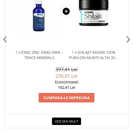
1 x IONIC ZINC 50MG 59ML -
1 x SHILAJIT RASINA 100%
TRACE MINERALS
PURA DIN MUNTII ALTAI 30G.
HERBIX
397,41 Lei
235,01 Lei
Economisesti
162,41 Lei
CUMPARA-LE IMPREUNA
VEZI MAI MULT