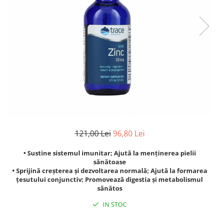
Goli
Healthy Origins
Herbix
Jarrow Formulas
Life Extension
Natrol
Neocell
Nordic Naturals
OLY
121,00 Lei
96,80 Lei
Perfect KETO
Pileje Laboratoire
• Sustine sistemul imunitar; Ajută la menținerea pielii
sănătoase
Pro Tan
• Sprijină creșterea și dezvoltarea normală; Ajută la formarea
țesutului conjunctiv; Promovează digestia și metabolismul
Pure Nutrition USA
sănătos
Purovitalis
IN STOC
Quicksilver Scientific