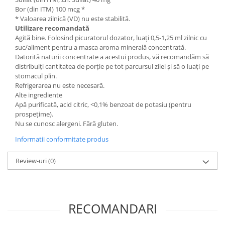
Bor (din ITM) 100 mcg *
* Valoarea zilnică (VD) nu este stabilită.
Utilizare recomandată
Agită bine. Folosind picuratorul dozator, luați 0,5-1,25 ml zilnic cu
suc/aliment pentru a masca aroma minerală concentrată.
Datorită naturii concentrate a acestui produs, vă recomandăm să
distribuiți cantitatea de porție pe tot parcursul zilei și să o luați pe
stomacul plin.
Refrigerarea nu este necesară.
Alte ingrediente
Apă purificată, acid citric, <0,1% benzoat de potasiu (pentru
prospețime).
Nu se cunosc alergeni. Fără gluten.
Informatii conformitate produs
Review-uri
(0)
RECOMANDARI