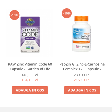
-10%
-10%
RAW Zinc Vitamin Code 60
PepZin GI Zinc-L-Carnosine
Capsule - Garden of Life
Complex 120 Capsule -
Doctor's Best
149,00 Lei
239,00 Lei
134,10 Lei
215,10 Lei
ADAUGA IN COS
ADAUGA IN COS