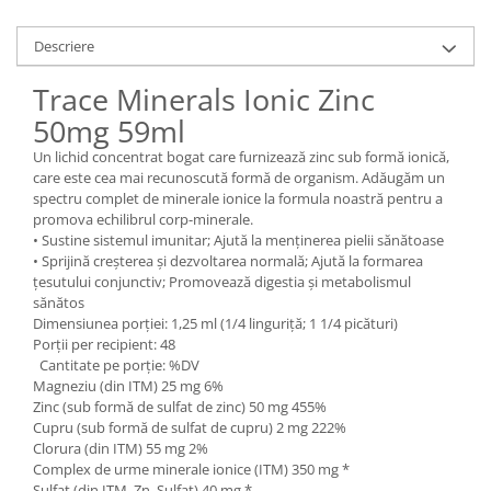
Descriere
Trace Minerals Ionic Zinc
50mg 59ml
Un lichid concentrat bogat care furnizează zinc sub formă ionică,
care este cea mai recunoscută formă de organism. Adăugăm un
spectru complet de minerale ionice la formula noastră pentru a
promova echilibrul corp-minerale.
• Sustine sistemul imunitar; Ajută la menținerea pielii sănătoase
• Sprijină creșterea și dezvoltarea normală; Ajută la formarea
țesutului conjunctiv; Promovează digestia și metabolismul
sănătos
Dimensiunea porției: 1,25 ml (1/4 linguriță; 1 1/4 picături)
Porții per recipient: 48
Cantitate pe porție: %DV
Magneziu (din ITM) 25 mg 6%
Zinc (sub formă de sulfat de zinc) 50 mg 455%
Cupru (sub formă de sulfat de cupru) 2 mg 222%
Clorura (din ITM) 55 mg 2%
Complex de urme minerale ionice (ITM) 350 mg *
Sulfat (din ITM, Zn. Sulfat) 40 mg *