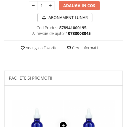
Sanct Bernhard
ADAUGA IN COS
Seeking Health
ABONAMENT LUNAR
Solgar
Cod Produs:
878941000195
Thorne Research
Ai nevoie de ajutor?
0783003045
Trace Minerals
Adauga la Favorite
Cere informatii
Vitadote
Vital Nutrients
Vital Proteins
EFX Sports
PACHETE SI PROMOTII
NOW Foods
Nutricost