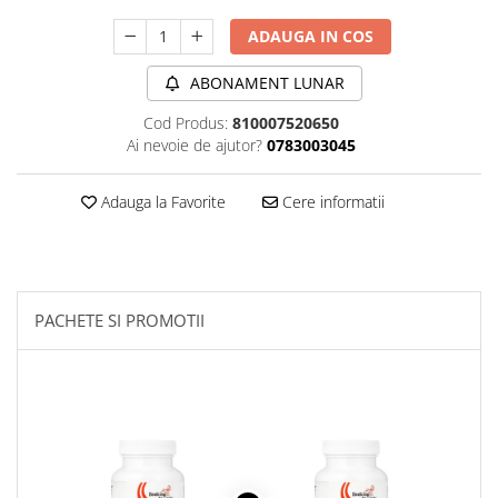
Sanct Bernhard
ADAUGA IN COS
Seeking Health
ABONAMENT LUNAR
Solgar
Thorne Research
Cod Produs:
810007520650
Ai nevoie de ajutor?
0783003045
Trace Minerals
Vitadote
Adauga la Favorite
Cere informatii
Vital Nutrients
Vital Proteins
EFX Sports
PACHETE SI PROMOTII
NOW Foods
Nutricost