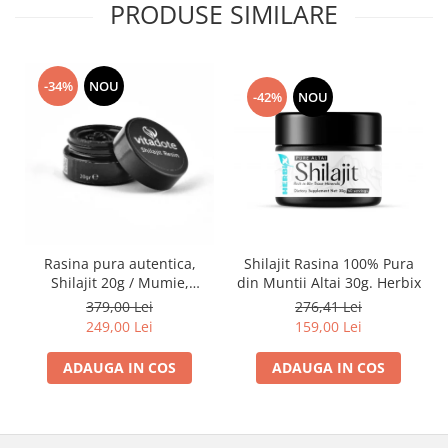
PRODUSE SIMILARE
-34%
NOU
-42%
NOU
Rasina pura autentica,
Shilajit Rasina 100% Pura
Shilajit 20g / Mumie,
din Muntii Altai 30g. Herbix
Vitamine si Micronutrienti -
379,00 Lei
276,41 Lei
Vitadote
249,00 Lei
159,00 Lei
ADAUGA IN COS
ADAUGA IN COS