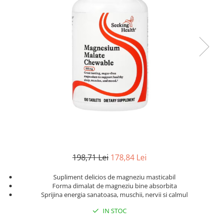
Goli
Healthy Origins
Herbix
Jarrow Formulas
Life Extension
Natrol
Neocell
Nordic Naturals
OLY
Perfect KETO
Pileje Laboratoire
198,71 Lei
178,84 Lei
Pro Tan
Supliment delicios de magneziu masticabil
Pure Nutrition USA
Forma dimalat de magneziu bine absorbita
Sprijina energia sanatoasa, muschii, nervii si calmul
Purovitalis
IN STOC
Quicksilver Scientific