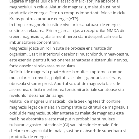
Legarea magneziului de malat (acid malic) sprijina absorbtia
magneziului in celule. Alaturi de magneziu, malatul sustine si
productia de energie. Este un compus important, folosit in ciclul
Krebs pentru a produce energie (ATP).
In timp ce magneziul sustine nivelurile sanatoase de energie,
sustine si relaxarea. Prin reglarea in jos a receptorilor NMDA din
creier, magneziul ajuta la mentinerea starii de spirit calme si la
imbunatatirea concentrarii.
Magneziul joaca un rol in sute de procese enzimatice din
organism. Gasit in interiorul oaselor si muschilor dumneavoastra,
este esential pentru functionarea sanatoasa a sistemului nervos,
forta oaselor si relaxarea musculara.
Deficitul de magneziu poate duce la multe simptome: crampe
musculare si convulsii, palpitatii ale inimii, ganduri accelerate,
oboseala si somn prost. Aportul scazut de magneziu face, de
asemenea, dificila mentinerea tensiunii arteriale sanatoase si a
nivelurilor de zahar din sange.
Malatul de magneziu masticabil de la Seeking Health contine
magneziu legat de malat. In comparatie cu citratul de magneziu si
oxidul de magneziu, suplimentarea cu malat de magneziu este
mai bine absorbita si este mai putin probabil sa stimuleze
tulburarile gastro-intestinale (GI) sau intestinele moale. Prin
chelarea magneziului in malat, sustine o absorbtie superioara si
productia de energie.