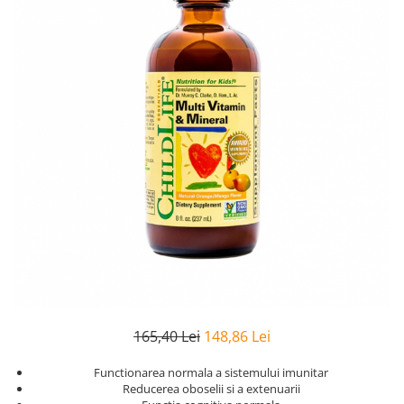
Goli
Healthy Origins
Herbix
Jarrow Formulas
Life Extension
Natrol
Neocell
Nordic Naturals
OLY
Perfect KETO
Pileje Laboratoire
Pro Tan
165,40 Lei
148,86 Lei
Pure Nutrition USA
Purovitalis
Functionarea normala a sistemului imunitar
Reducerea oboselii si a extenuarii
Quicksilver Scientific