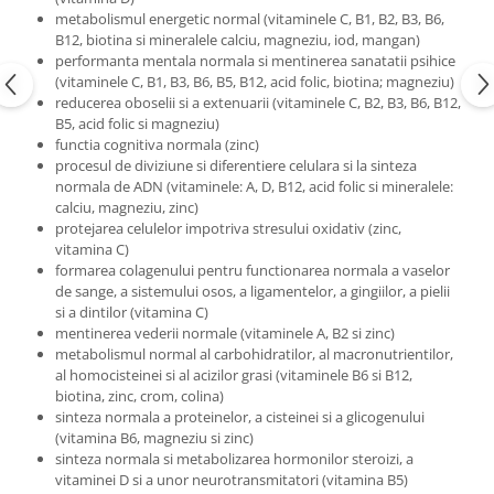
metabolismul energetic normal (vitaminele C, B1, B2, B3, B6,
B12, biotina si mineralele calciu, magneziu, iod, mangan)
performanta mentala normala si mentinerea sanatatii psihice
(vitaminele C, B1, B3, B6, B5, B12, acid folic, biotina; magneziu)
reducerea oboselii si a extenuarii (vitaminele C, B2, B3, B6, B12,
B5, acid folic si magneziu)
functia cognitiva normala (zinc)
procesul de diviziune si diferentiere celulara si la sinteza
normala de ADN (vitaminele: A, D, B12, acid folic si mineralele:
calciu, magneziu, zinc)
protejarea celulelor impotriva stresului oxidativ (zinc,
vitamina C)
formarea colagenului pentru functionarea normala a vaselor
de sange, a sistemului osos, a ligamentelor, a gingiilor, a pielii
si a dintilor (vitamina C)
mentinerea vederii normale (vitaminele A, B2 si zinc)
metabolismul normal al carbohidratilor, al macronutrientilor,
al homocisteinei si al acizilor grasi (vitaminele B6 si B12,
biotina, zinc, crom, colina)
sinteza normala a proteinelor, a cisteinei si a glicogenului
(vitamina B6, magneziu si zinc)
sinteza normala si metabolizarea hormonilor steroizi, a
vitaminei D si a unor neurotransmitatori (vitamina B5)