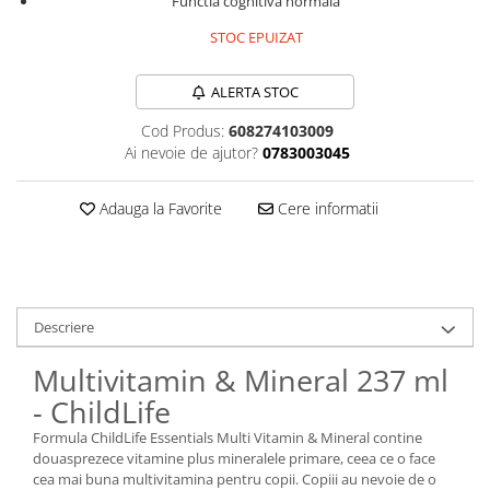
Functia cognitiva normala
Sanct Bernhard
STOC EPUIZAT
Seeking Health
Solgar
ALERTA STOC
Thorne Research
Cod Produs:
608274103009
Ai nevoie de ajutor?
0783003045
Trace Minerals
Vitadote
Adauga la Favorite
Cere informatii
Vital Nutrients
Vital Proteins
EFX Sports
NOW Foods
Descriere
Nutricost
Multivitamin & Mineral 237 ml
- ChildLife
Formula ChildLife Essentials Multi Vitamin & Mineral contine
douasprezece vitamine plus mineralele primare, ceea ce o face
cea mai buna multivitamina pentru copii. Copiii au nevoie de o