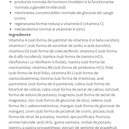
productia normala de hormoni tiroidieni si la functionarea
normala a glandei tiroide (iod)
mentinerea concentratiilor normale ale glucozei din sange
(crom)
regenerarea formei reduse a vitaminei E (vitamina C)
metabolismul normal al vitaminei A (zinc)
Ingrediente
Vitamina A (sub forma de palmitat de vitamina A si beta-caroten),
vitamina C (sub forma de ascorbat de sodiu si acid ascorbic),
vitamina D3 (sub forma de colecalciferol), vitamina E (sub forma
de d-alfa tocoferol), tiamina (sub forma de tiamina HCI),
riboflavina ( ca riboflavin-5-fosfat), niacina (sub forma de
niacinamida), vitamina B6 (sub forma de piridoxina HCI), folat
(sub forma de Acid folic), vitamina B12 (sub forma de
cianocobalamina), biotina (sub forma de d-biotina), acid
pantotenic (sub forma de d-pantenol), colina (sub forma de
bitartrat de colina), calciu (sub forma de lactat de calciu), iod (sub
forma de iodura de potasiu), magneziu (sub forma de lactat de
magneziu), zinc (sub forma de gluconat de zinc), seleniu (sub
forma de L-selenometionina), mangan (sub forma de gluconat de
mangan), crom (sub forma de picolinat de crom), potasiu (sub
forma de citrat de potasiu), inozitol, apa purificata, fructoza,
arome naturale, acid citric, guma xantana, sorbat de potasiu
(pentru a pastra prospetimea), extract de seminte de grapefruit.