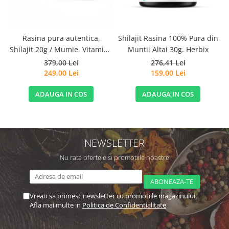
Rasina pura autentica,
Shilajit Rasina 100% Pura din
Shilajit 20g / Mumie, Vitamine
Muntii Altai 30g. Herbix
si Micronutrienti - Vitadote
379,00 Lei
276,41 Lei
249,00 Lei
159,00 Lei
ADAUGA IN COS
ADAUGA IN COS
NEWSLETTER
Nu rata ofertele si promotiile noastre
Vreau sa primesc newsletter cu promotiile magazinului.
Afla mai multe in
Politica de Confidentialitate