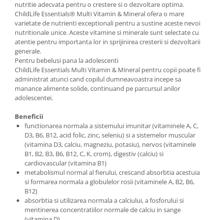
nutritie adecvata pentru o crestere si o dezvoltare optima.
ChildLife Essentials® Multi Vitamin & Mineral ofera o mare
varietate de nutrienti exceptionali pentru a sustine aceste nevoi
nutritionale unice. Aceste vitamine si minerale sunt selectate cu
atentie pentru importanta lor in sprijinirea cresterii si dezvoltarii
generale.
Pentru bebelusi pana la adolescenti
ChildLife Essentials Multi Vitamin & Mineral pentru copii poate fi
administrat atunci cand copilul dumneavoastra incepe sa
manance alimente solide, continuand pe parcursul anilor
adolescentei.
Beneficii
functionarea normala a sistemului imunitar (vitaminele A, C,
D3, B6, B12, acid folic, zinc, seleniu) si a sistemelor muscular
(vitamina D3, calciu, magneziu, potasiu), nervos (vitaminele
B1, B2, B3, B6, B12, C, K, crom), digestiv (calciu) si
cardiovascular (vitamina B1)
metabolismul normal al fierului, crescand absorbtia acestuia
si formarea normala a globulelor rosii (vitaminele A, B2, B6,
B12)
absorbtia si utilizarea normala a calciului, a fosforului si
mentinerea concentratiilor normale de calciu in sange
(vitamina D)