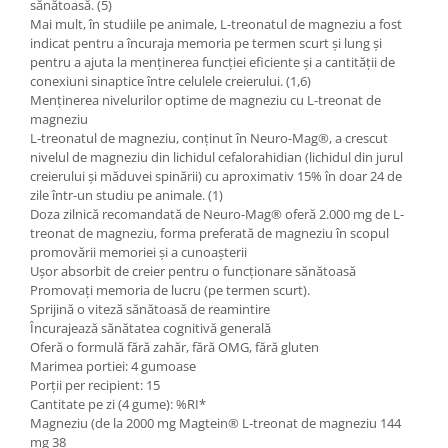
sănătoasă. (5)
Mai mult, în studiile pe animale, L-treonatul de magneziu a fost
indicat pentru a încuraja memoria pe termen scurt și lung și
pentru a ajuta la menținerea funcției eficiente și a cantității de
conexiuni sinaptice între celulele creierului. (1,6)
Menținerea nivelurilor optime de magneziu cu L-treonat de
magneziu
L-treonatul de magneziu, conținut în Neuro-Mag®, a crescut
nivelul de magneziu din lichidul cefalorahidian (lichidul din jurul
creierului și măduvei spinării) cu aproximativ 15% în doar 24 de
zile într-un studiu pe animale. (1)
Doza zilnică recomandată de Neuro-Mag® oferă 2.000 mg de L-
treonat de magneziu, forma preferată de magneziu în scopul
promovării memoriei și a cunoașterii
Ușor absorbit de creier pentru o funcționare sănătoasă
Promovați memoria de lucru (pe termen scurt).
Sprijină o viteză sănătoasă de reamintire
Încurajează sănătatea cognitivă generală
Oferă o formulă fără zahăr, fără OMG, fără gluten
Marimea portiei: 4 gumoase
Porții per recipient: 15
Cantitate pe zi (4 gume): %RI*
Magneziu (de la 2000 mg Magtein® L-treonat de magneziu 144
mg 38