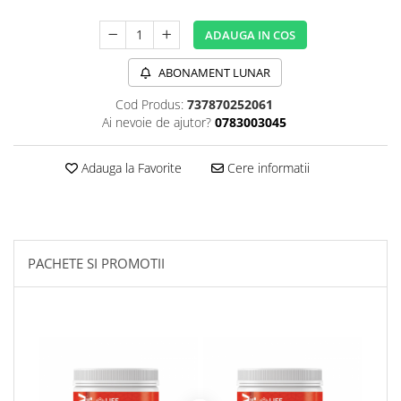
Sanct Bernhard
ADAUGA IN COS
Seeking Health
Solgar
ABONAMENT LUNAR
Thorne Research
Cod Produs:
737870252061
Ai nevoie de ajutor?
0783003045
Trace Minerals
Vitadote
Adauga la Favorite
Cere informatii
Vital Nutrients
Vital Proteins
EFX Sports
PACHETE SI PROMOTII
NOW Foods
Nutricost