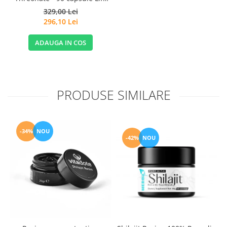
Extension
329,00 Lei
296,10 Lei
ADAUGA IN COS
PRODUSE SIMILARE
-34%
NOU
-42%
NOU