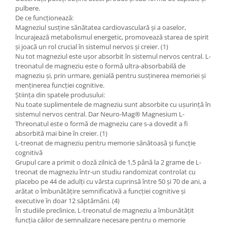
pulbere.
De ce funcționează:
Magneziul susține sănătatea cardiovasculară și a oaselor,
încurajează metabolismul energetic, promovează starea de spirit
și joacă un rol crucial în sistemul nervos și creier. (1)
Nu tot magneziul este ușor absorbit în sistemul nervos central. L-
treonatul de magneziu este o formă ultra-absorbabilă de
magneziu și, prin urmare, genială pentru susținerea memoriei și
menținerea funcției cognitive.
Știința din spatele produsului:
Nu toate suplimentele de magneziu sunt absorbite cu ușurință în
sistemul nervos central. Dar Neuro-Mag® Magnesium L-
Threonatul este o formă de magneziu care s-a dovedit a fi
absorbită mai bine în creier. (1)
L-treonat de magneziu pentru memorie sănătoasă și funcție
cognitivă
Grupul care a primit o doză zilnică de 1,5 până la 2 grame de L-
treonat de magneziu într-un studiu randomizat controlat cu
placebo pe 44 de adulți cu vârsta cuprinsă între 50 și 70 de ani, a
arătat o îmbunătățire semnificativă a funcției cognitive și
executive în doar 12 săptămâni. (4)
În studiile preclinice, L-treonatul de magneziu a îmbunătățit
funcția căilor de semnalizare necesare pentru o memorie