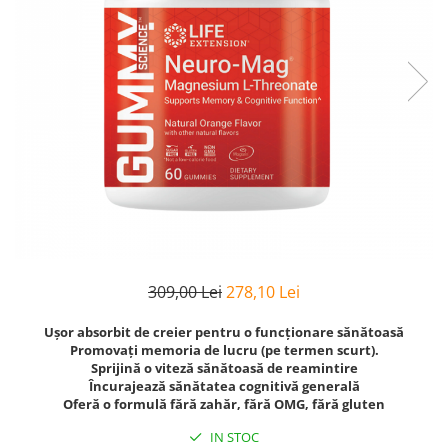
Goli
Healthy Origins
Herbix
Jarrow Formulas
Life Extension
Natrol
Neocell
Nordic Naturals
OLY
Perfect KETO
309,00 Lei
278,10 Lei
Pileje Laboratoire
Ușor absorbit de creier pentru o funcționare sănătoasă
Pro Tan
Promovați memoria de lucru (pe termen scurt).
Sprijină o viteză sănătoasă de reamintire
Pure Nutrition USA
Încurajează sănătatea cognitivă generală
Purovitalis
Oferă o formulă fără zahăr, fără OMG, fără gluten
Quicksilver Scientific
IN STOC