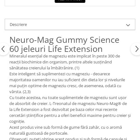
Descriere
Neuro-Mag Gummy Science
60 jeleuri Life Extension
Mineralul esențial de magneziu este implicat în peste 300 de
reacții biochimice din organism, printre altele susținând
sănătatea creierului la îmbătrânire. (1)
Este inteligent să suplimentezi cu magneziu - deoarece
majoritatea oamenilor nu iau suficient din dieta lor și nivelurile
mai puțin optime de magneziu cresc, de asemenea, odată cu
vârsta. (2,3)
Cu toate acestea, nu toate suplimentele de magneziu sunt ușor
de absorbit de creier. L-Treonatul de magneziu Neuro-Mag® de
la Life Extension a fost dezvoltat pe baza celor mai recente
cercetări științifice pentru a oferi beneficii maxime pentru creier și
cogniție.
Acest produs vine sub formă de gume fără zahăr, cu o aromă
naturală gustoasă de portocale.
Observați, puteți obține acest produs și sub formă de capsule și