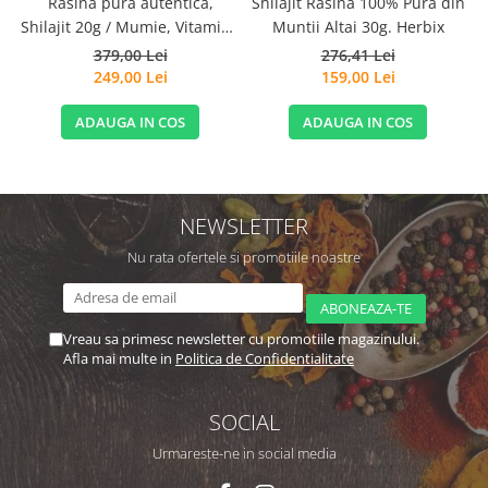
Rasina pura autentica,
Shilajit Rasina 100% Pura din
Shilajit 20g / Mumie, Vitamine
Muntii Altai 30g. Herbix
si Micronutrienti - Vitadote
379,00 Lei
276,41 Lei
249,00 Lei
159,00 Lei
ADAUGA IN COS
ADAUGA IN COS
NEWSLETTER
Nu rata ofertele si promotiile noastre
Vreau sa primesc newsletter cu promotiile magazinului.
Afla mai multe in
Politica de Confidentialitate
SOCIAL
Urmareste-ne in social media