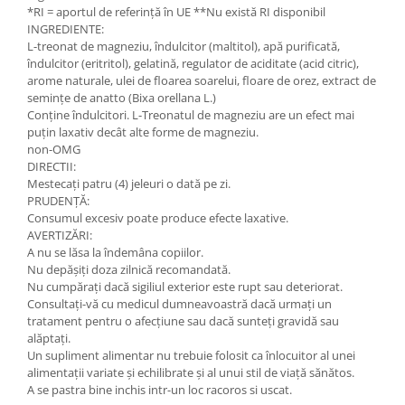
*RI = aportul de referință în UE **Nu există RI disponibil
INGREDIENTE:
L-treonat de magneziu, îndulcitor (maltitol), apă purificată,
îndulcitor (eritritol), gelatină, regulator de aciditate (acid citric),
arome naturale, ulei de floarea soarelui, floare de orez, extract de
semințe de anatto (Bixa orellana L.)
Conține îndulcitori. L-Treonatul de magneziu are un efect mai
puțin laxativ decât alte forme de magneziu.
non-OMG
DIRECTII:
Mestecați patru (4) jeleuri o dată pe zi.
PRUDENȚĂ:
Consumul excesiv poate produce efecte laxative.
AVERTIZĂRI:
A nu se lăsa la îndemâna copiilor.
Nu depășiți doza zilnică recomandată.
Nu cumpărați dacă sigiliul exterior este rupt sau deteriorat.
Consultați-vă cu medicul dumneavoastră dacă urmați un
tratament pentru o afecțiune sau dacă sunteți gravidă sau
alăptați.
Un supliment alimentar nu trebuie folosit ca înlocuitor al unei
alimentații variate și echilibrate și al unui stil de viață sănătos.
A se pastra bine inchis intr-un loc racoros si uscat.