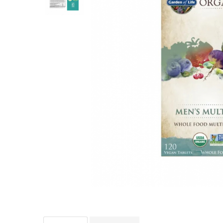
Goli
Healthy Origins
Herbix
Jarrow Formulas
Life Extension
Natrol
Neocell
Nordic Naturals
OLY
Perfect KETO
Pileje Laboratoire
Pro Tan
Pure Nutrition USA
Purovitalis
Quicksilver Scientific