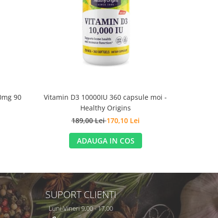
-10%
0mg 90
Vitamin D3 10000IU 360 capsule moi -
Zinc picoli
Healthy Origins
1
189,00 Lei
170,10 Lei
ADAUGA IN COS
SUPORT CLIENTI
Luni-Vineri 9,00 - 17,00