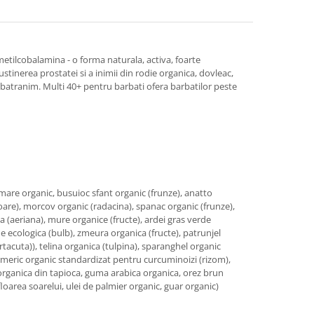
metilcobalamina - o forma naturala, activa, foarte
inerea prostatei si a inimii din rodie organica, dovleac,
batranim. Multi 40+ pentru barbati ofera barbatilor peste
 mare organic, busuioc sfant organic (frunze), anatto
floare), morcov organic (radacina), spanac organic (frunze),
ca (aeriana), mure organice (fructe), ardei gras verde
de ecologica (bulb), zmeura organica (fructe), patrunjel
rtacuta)), telina organica (tulpina), sparanghel organic
turmeric organic standardizat pentru curcuminoizi (rizom),
 organica din tapioca, guma arabica organica, orez brun
loarea soarelui, ulei de palmier organic, guar organic)