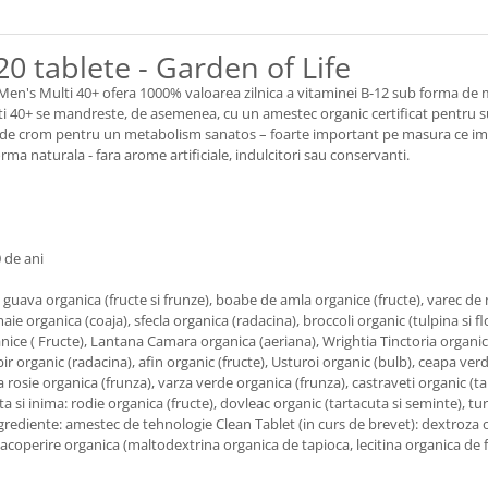
0 tablete - Garden of Life
, Men's Multi 40+ ofera 1000% valoarea zilnica a vitaminei B-12 sub forma de 
i 40+ se mandreste, de asemenea, cu un amestec organic certificat pentru sust
ate de crom pentru un metabolism sanatos – foarte important pe masura ce im
rma naturala - fara arome artificiale, indulcitori sau conservanti.
 de ani
, guava organica (fructe si frunze), boabe de amla organice (fructe), varec de
aie organica (coaja), sfecla organica (radacina), broccoli organic (tulpina si 
rganice ( Fructe), Lantana Camara organica (aeriana), Wrightia Tinctoria organi
ir organic (radacina), afin organic (fructe), Usturoi organic (bulb), ceapa ver
a rosie organica (frunza), varza verde organica (frunza), castraveti organic (ta
ata si inima: rodie organica (fructe), dovleac organic (tartacuta si seminte), 
ingrediente: amestec de tehnologie Clean Tablet (in curs de brevet): dextroza
 acoperire organica (maltodextrina organica de tapioca, lecitina organica de f