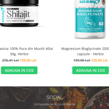
Rasina 100% Pura din Muntii Altai
Magnesium Bisglycinate 200
30g. Herbix
capsule - Herbix
276,41 Lei
159,00 Lei
159,00 Lei
129,00 Lei
ADAUGA IN COS
ADAUGA IN COS
SOCIAL
Urmareste-ne in social media