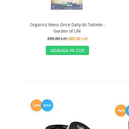
Organics Mens Once Daily 60 Tablete -
Garden of Life
339,00 Lei
289,00 Lei
ADAUGA IN COS
-34%
NOU
-42%