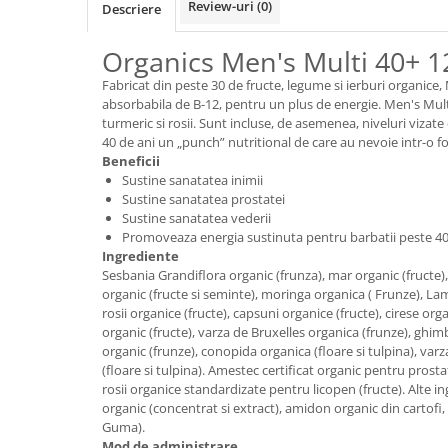
Review-uri
(0)
Descriere
Sanct Bernhard
Seeking Health
Organics Men's Multi 40+ 12
Solgar
Fabricat din peste 30 de fructe, legume si ierburi organice
absorbabila de B-12, pentru un plus de energie. Men's Mult
Thorne Research
turmeric si rosii. Sunt incluse, de asemenea, niveluri viz
Trace Minerals
40 de ani un „punch” nutritional de care au nevoie intr-o fo
Beneficii
Vitadote
Sustine sanatatea inimii
Sustine sanatatea prostatei
Vital Nutrients
Sustine sanatatea vederii
Vital Proteins
Promoveaza energia sustinuta pentru barbatii peste 40
Ingrediente
EFX Sports
Sesbania Grandiflora organic (frunza), mar organic (fructe)
organic (fructe si seminte), moringa organica ( Frunze), Lam
NOW Foods
rosii organice (fructe), capsuni organice (fructe), cirese o
Nutricost
organic (fructe), varza de Bruxelles organica (frunze), ghimb
organic (frunze), conopida organica (floare si tulpina), varz
(floare si tulpina). Amestec certificat organic pentru prost
rosii organice standardizate pentru licopen (fructe). Alte 
organic (concentrat si extract), amidon organic din cartofi,
Guma).
Mod de administrare