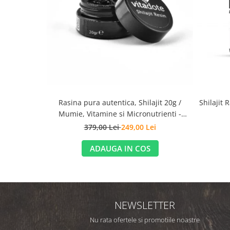
Shilajit 
Rasina pura autentica, Shilajit 20g /
Mumie, Vitamine si Micronutrienti -
Vitadote
379,00 Lei
249,00 Lei
ADAUGA IN COS
NEWSLETTER
Nu rata ofertele si promotiile noastre