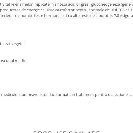
activitatile enzimelor implicate in sinteza acizilor grasi, gluconeogeneza (ge
roducerea de energie celulara ca cofactor pentru enzimele ciclului TCA sau c
terfera cu anumite teste hormonale si cu alte teste de laborator. 7,8 Asigurati
stearat vegetal.
rea unui medic.
.
ati medicului dumneavoastra daca urmati un tratament pentru o afectiune sau