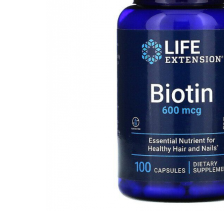
Goli
Healthy Origins
Herbix
Jarrow Formulas
Life Extension
Natrol
Neocell
Nordic Naturals
OLY
Perfect KETO
Pileje Laboratoire
Pro Tan
Pure Nutrition USA
Purovitalis
Quicksilver Scientific