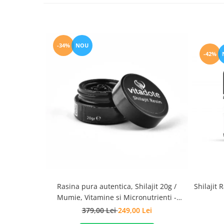
-34%
NOU
-42%
Shilajit 
Rasina pura autentica, Shilajit 20g /
Mumie, Vitamine si Micronutrienti -
Vitadote
379,00 Lei
249,00 Lei