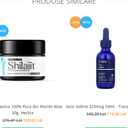
PRODUSE SIMILARE
-20%
NOU
NOU
Rasina 100% Pura din Muntii Altai
Ionic Iodine 225mcg 59ml - Trac
30g. Herbix
143,20 Lei
114,56 Lei
276,41 Lei
159,00 Lei