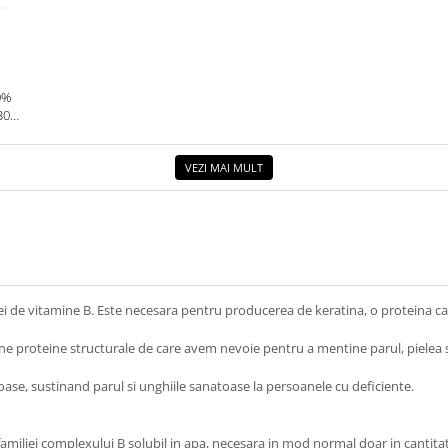
0%
30G.
VEZI MAI MULT
liei de vitamine B. Este necesara pentru producerea de keratina, o proteina ca
proteine ​​structurale de care avem nevoie pentru a mentine parul, pielea s
toase, sustinand parul si unghiile sanatoase la persoanele cu deficiente.
miliei complexului B solubil in apa, necesara in mod normal doar in cantitati