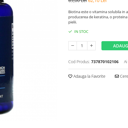
69,00 Lei
62,10 Lei
Biotina este o vitamina solubila in 
producerea de keratina, o proteina 
pielii.
IN STOC
ADAUG
Cod Produs:
737870102106
Ai
Adauga la Favorite
Cere 