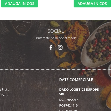
ADAUGA IN COS
ADAUGA IN COS
SOCIAL
Urmareste-ne in social media
DATE COMERCIALE
 Plata
DAKO LOGISTICS EUROPE
SRL
e Retur
J27/276/2017
RO37424919
Bd. Dacia 10