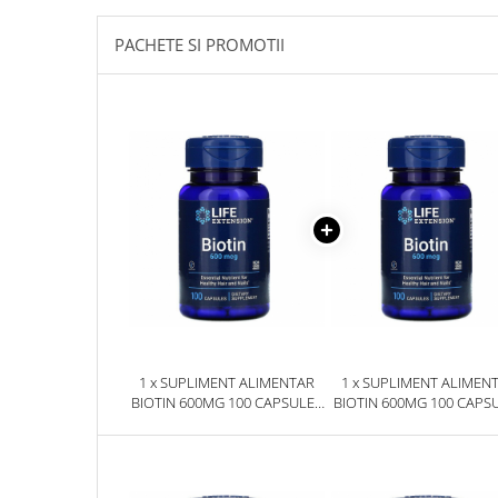
Sanct Bernhard
PACHETE SI PROMOTII
Seeking Health
Solgar
Thorne Research
Trace Minerals
Vitadote
Vital Nutrients
Vital Proteins
EFX Sports
NOW Foods
Nutricost
1 x SUPLIMENT ALIMENTAR
1 x SUPLIMENT ALIMEN
BIOTIN 600MG 100 CAPSULE -
BIOTIN 600MG 100 CAPSU
LIFE EXTENSION
LIFE EXTENSION