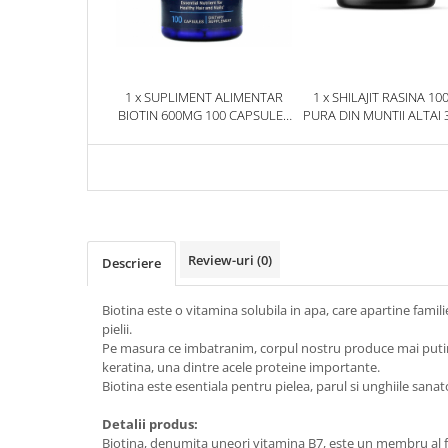
1 x SUPLIMENT ALIMENTAR
1 x SHILAJIT RASINA 10
BIOTIN 600MG 100 CAPSULE -
PURA DIN MUNTII ALTAI 
LIFE EXTENSION
HERBIX
Review-uri
(0)
Descriere
Biotina este o vitamina solubila in apa, care apartine fami
pielii.
Pe masura ce imbatranim, corpul nostru produce mai putine 
keratina, una dintre acele proteine ​​importante.
Biotina este esentiala pentru pielea, parul si unghiile sana
Detalii produs:
Biotina, denumita uneori vitamina B7, este un membru al fa