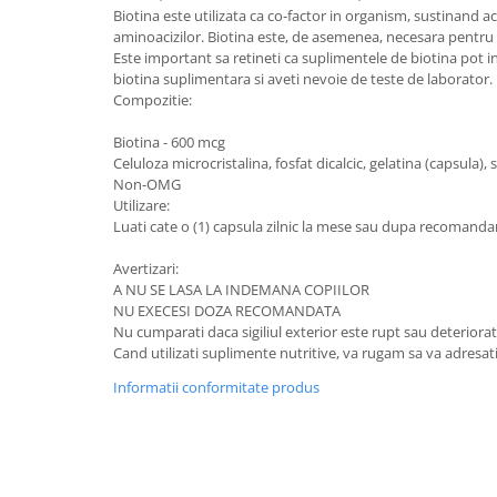
Biotina este utilizata ca co-factor in organism, sustinand 
aminoacizilor. Biotina este, de asemenea, necesara pentru p
Este important sa retineti ca suplimentele de biotina pot in
biotina suplimentara si aveti nevoie de teste de laborator.
Compozitie:
Biotina - 600 mcg
Celuloza microcristalina, fosfat dicalcic, gelatina (capsula), 
Non-OMG
Utilizare:
Luati cate o (1) capsula zilnic la mese sau dupa recomanda
Avertizari:
A NU SE LASA LA INDEMANA COPIILOR
NU EXECESI DOZA RECOMANDATA
Nu cumparati daca sigiliul exterior este rupt sau deteriorat
Cand utilizati suplimente nutritive, va rugam sa va adres
Informatii conformitate produs