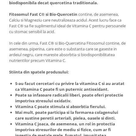
biodisponibila decat quercetina traditionala.
Fitosomul Fast C® si Bio-Quercetin
contine, de asemenea,
Calciu si Magneziu care neutralizeaza acidul. Acest lucru face ca
Fast C® sa fie suplimentul ideal de Vitamina C pentru persoanele
cu stomac sensibil la acid.
In cele din urma, Fast C® si Bio-Quercetina Fitosomul contine, de
asemenea, piperina, care este o substanta care se gaseste in
ardeiul negru, care mareste absorbtia si biodisponibilitatea
nutrientilor precum Vitamina C.
Stiinta din spatele produsului:
S-au facut cercetari cu privire la vitamina C si au aratat
ca Vitamina C poate fi un puternic antioxidant.
Poate sa infasoare radicalii liberi, poate oferi protectie
impotriva stresului oxidativ.
Vitamina C poate stimula si absorbtia fierului.
Mai mult, poate participa si la formarea colagenului
care sustine peretii arteriali, pielea, oasele si dinti.
Vitamina C joaca, de asemenea, un rol in protectia
impotriva stresurilor de mediu si fizice, cum ar fi
ingestia de metale grele, fumatul, imunitatea