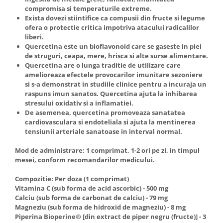
compromisa si temperaturile extreme.
Exista dovezi stiintifice ca compusii din fructe si legume
ofera o protectie critica impotriva atacului radicalilor
liberi.
Quercetina este un bioflavonoid care se gaseste in piei
de struguri, ceapa, mere, hrisca si alte surse alimentare.
Quercetina are o lunga traditie de utilizare care
amelioreaza efectele provocarilor imunitare sezoniere
si s-a demonstrat in studiile clinice pentru a incuraja un
raspuns imun sanatos. Quercetina ajuta la inhibarea
stresului oxidativ si a inflamatiei.
De asemenea, quercetina promoveaza sanatatea
cardiovasculara si endoteliala si ajuta la mentinerea
tensiunii arteriale sanatoase in interval normal.
Mod de administrare: 1 comprimat, 1-2 ori pe zi, in timpul
mesei, conform recomandarilor medicului.
Compozitie: Per doza (1 comprimat)
Vitamina C (sub forma de acid ascorbic) - 500 mg
Calciu (sub forma de carbonat de calciu) - 79 mg
Magneziu (sub forma de hidroxid de magneziu) - 8 mg
Piperina Bioperine® [din extract de piper negru (fructe)] - 3