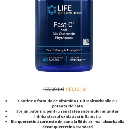
Goli
Healthy Origins
Herbix
Jarrow Formulas
Life Extension
Natrol
Neocell
Nordic Naturals
OLY
Perfect KETO
159,00 Lei
143,10 Lei
Pileje Laboratoire
Pro Tan
Contine o formula de Vitamina C ultraabsorbabila cu
potenta ridicata
Pure Nutrition USA
Sprijin puternic pentru sanatatea sistemului imunitar
Purovitalis
Inhiba stresul oxidativ si inflamatia
Bio-quercetina care este de pana la 50 de ori mai absorbabila
Quicksilver Scientific
decat quercetina standard