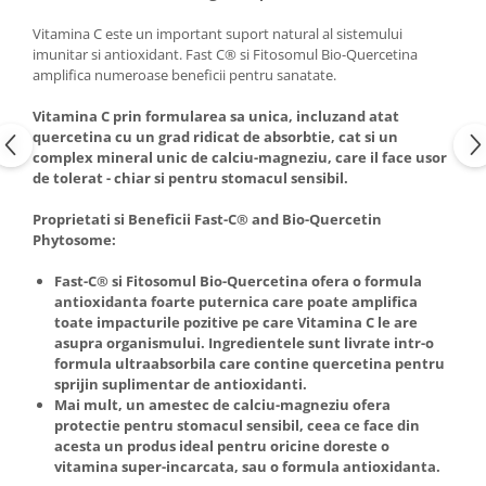
Vitamina C este un important suport natural al sistemului
imunitar si antioxidant. Fast C® si Fitosomul Bio-Quercetina
amplifica numeroase beneficii pentru sanatate.
Vitamina C prin formularea sa unica, incluzand atat
quercetina cu un grad ridicat de absorbtie, cat si un
complex mineral unic de calciu-magneziu, care il face usor
de tolerat - chiar si pentru stomacul sensibil.
Proprietati si Beneficii Fast-C® and Bio-Quercetin
Phytosome:
Fast-C® si Fitosomul Bio-Quercetina ofera o formula
antioxidanta foarte puternica care poate amplifica
toate impacturile pozitive pe care Vitamina C le are
asupra organismului. Ingredientele sunt livrate intr-o
formula ultraabsorbila care contine quercetina pentru
sprijin suplimentar de antioxidanti.
Mai mult, un amestec de calciu-magneziu ofera
protectie pentru stomacul sensibil, ceea ce face din
acesta un produs ideal pentru oricine doreste o
vitamina super-incarcata, sau o formula antioxidanta.