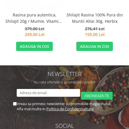
Rasina pura autentica,
Shilajit Rasina 100% Pura din
Shilajit 20g / Mumie, Vitamine
Muntii Altai 30g. Herbix
si Micronutrienti - Vitadote
379,00 Lei
276,41 Lei
249,00 Lei
159,00 Lei
ADAUGA IN COS
ADAUGA IN COS
NEWSLETTER
Nu rata ofertele si promotiile noastre
Vreau sa primesc newsletter cu promotiile magazinului.
Afla mai multe in
Politica de Confidentialitate
SOCIAL