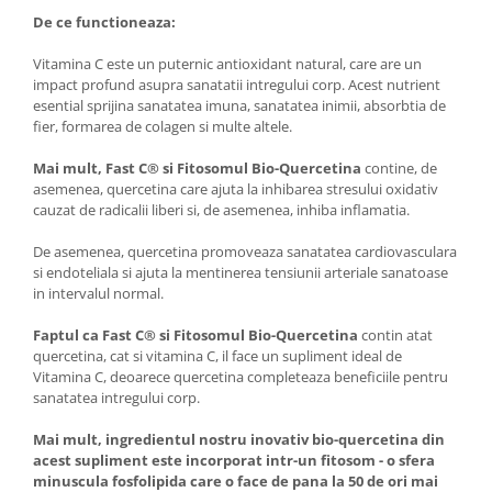
De ce functioneaza:
Vitamina C este un puternic antioxidant natural, care are un
impact profund asupra sanatatii intregului corp. Acest nutrient
esential sprijina sanatatea imuna, sanatatea inimii, absorbtia de
fier, formarea de colagen si multe altele.
Mai mult, Fast C® si Fitosomul Bio-Quercetina
contine, de
asemenea, quercetina care ajuta la inhibarea stresului oxidativ
cauzat de radicalii liberi si, de asemenea, inhiba inflamatia.
De asemenea, quercetina promoveaza sanatatea cardiovasculara
si endoteliala si ajuta la mentinerea tensiunii arteriale sanatoase
in intervalul normal.
Faptul ca Fast C® si Fitosomul Bio-Quercetina
contin atat
quercetina, cat si vitamina C, il face un supliment ideal de
Vitamina C, deoarece quercetina completeaza beneficiile pentru
sanatatea intregului corp.
Mai mult, ingredientul nostru inovativ bio-quercetina din
acest supliment este incorporat intr-un fitosom - o sfera
minuscula fosfolipida care o face de pana la 50 de ori mai