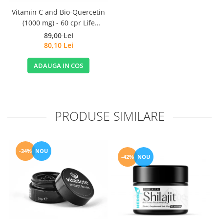
Vitamin C and Bio-Quercetin
(1000 mg) - 60 cpr Life
Extension
89,00 Lei
80,10 Lei
ADAUGA IN COS
PRODUSE SIMILARE
-34%
NOU
-42%
NOU