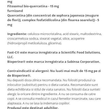
mg
Fitosomul bio-quercetina - 15 mg
furnizand
Quercetina [din concentrat de sophora japoneza (mugure
de flori)], complex fosfatidilcolina [din floarea soarelui]) - 5
mg
Ingrediente:
celuloza microcristalina, acid stearic, maltodextrina,
croscarmeloza sodica, stearat vegetal, silice, acoperire
(hidroxipropil metilceluloza, glicerina).
Fast-C® este marca inregistrata a Scientific Food Solutions,
LLC.
Bioperine® este marca inregistrata a Sabinsa Corporation.
Contraindicatii si alergeni: Nu luati mai mult de 15 mg pe zi
de Bioperine®.
Nu depasiti doza zilnica recomandata. Nu folositi produsul ca
inlocuitor (substitut) pentru o dieta variata. Recomandate sunt
dieta echilibrata si stilul de viata sanatos. Nu folositi daca sunteti
alergic la oricare dintre ingrediente. A nu se consuma de catre
copii. A se consulta medicul in cazul femeilor insarcinate, sau care
alapteaza. A nu se lasa la indemana copiilor.
Produsul este destinat adultilor.