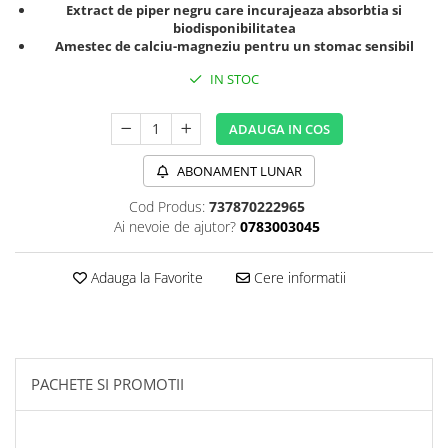
Extract de piper negru care incurajeaza absorbtia si
Sanct Bernhard
biodisponibilitatea
Amestec de calciu-magneziu pentru un stomac sensibil
Seeking Health
Solgar
IN STOC
Thorne Research
ADAUGA IN COS
Trace Minerals
ABONAMENT LUNAR
Vitadote
Vital Nutrients
Cod Produs:
737870222965
Ai nevoie de ajutor?
0783003045
Vital Proteins
EFX Sports
Adauga la Favorite
Cere informatii
NOW Foods
Nutricost
PACHETE SI PROMOTII