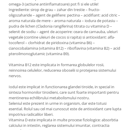
omega-3 (actiune antiinflamatoare) pot fi si ele utile!
Ingrediente: sirop de grau – zahar din trestie – fructo-
oligozaharide – agent de gelifiere: pectina – acidifiant: acid citric –
aroma naturala de mere – aroma naturala – iodura de potasiu –
pudra de lichen (Cladonia rangiferina) titrata cu vitamina D –
selenit de sodiu – agent de acoperire: ceara de carnauba, uleiuri
vegetale (contine uleiuri de cocos si rapita) si antioxidant: alfa-
tocoferol – clorhidrat de piridoxina (vitamina B6) –
cianocobalamina (vitamina B12) – riboflavina (vitamina B2) – acid
pteroilmonoglutamic (vitamina B9).
Vitamina B12 este implicata in formarea globulelor rosii,
reinnoirea celulelor, reducerea oboselii si protejarea sistemului
nervos.
Iodul este implicat in functionarea glandei tiroide, in special in
sinteza hormonilor tiroidieni, care sunt foarte importanti pentru
mentinerea echilibrului metabolismului nostru.
Seleniul este prezent in urme in organism, dar este totusi
esential. Rolul sau cel mai cunoscut este de antioxidant care lupta
impotriva radicalilor liberi.
Vitamina D este implicata in multe procese fiziologice: absorbtia
calciului in intestin, reglarea sistemului imunitar, contractia