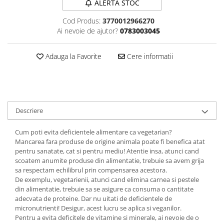
ALERTA STOC
Sanct Bernhard
Cod Produs:
3770012966270
Seeking Health
Ai nevoie de ajutor?
0783003045
Solgar
Thorne Research
Adauga la Favorite
Cere informatii
Trace Minerals
Vitadote
Vital Nutrients
Descriere
Vital Proteins
Cum poti evita deficientele alimentare ca vegetarian?
EFX Sports
Mancarea fara produse de origine animala poate fi benefica atat
NOW Foods
pentru sanatate, cat si pentru mediu! Atentie insa, atunci cand
scoatem anumite produse din alimentatie, trebuie sa avem grija
Nutricost
sa respectam echilibrul prin compensarea acestora.
De exemplu, vegetarienii, atunci cand elimina carnea si pestele
din alimentatie, trebuie sa se asigure ca consuma o cantitate
adecvata de proteine. Dar nu uitati de deficientele de
micronutrienti! Desigur, acest lucru se aplica si veganilor.
Pentru a evita deficitele de vitamine si minerale, ai nevoie de o