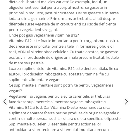
dieta echilibrata si mai ales variata! De exemplu, iodul, un
oligoelement esential pentru corpul nostru, se gaseste in
principal in moluste, pesti si crustacee. Dar se gaseste si in sarea
iodata si in alge marine! Prin urmare, ar trebui sa aflati despre
diferitele surse vegetale de micronutrienti cu risc de deficienta
pentru vegetarieni si vegani.
Unde pot gasi vegetarienii vitamina B12?
Vitamina B12 este foarte importanta pentru organismul nostru,
deoarece este implicata, printre altele, in formarea globulelor
rosii, ADN-ul si reinnoirea celulelor. Cu toate acestea, se gaseste
exclusiv in produsele de origine animala precum ficatul, fructele
de mare sau pestele.
Luarea suplimentelor de vitamina B12 este deci esentiala, fie cu
ajutorul produselor imbogatite cu aceasta vitamina, fie cu
suplimente alimentare vegane!
Ce suplimente alimentare sunt potrivite pentru vegetarieni si
vegani?
Vegetarienii si veganii, pentru a evita carentele, ar trebui sa
favorizeze suplimentele alimentare vegane imbogatite cu
Vitamina B12 si Iod. Dar Vitamina D este recomandata si ca
supliment deoarece foarte putine produse de origine vegetala o
contin si multe persoane, chiar si fara o dieta specifica, le lipseste!
Suplimentele cu seleniu, esentiale pentru actiunea lor
antioxidanta si protectoare a sistemului imunitar, precum si