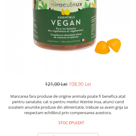
Goli
Healthy Origins
Herbix
Jarrow Formulas
Life Extension
Natrol
Neocell
Nordic Naturals
OLY
121,00 Lei
108,90 Lei
Perfect KETO
Pileje Laboratoire
Mancarea fara produse de origine animala poate fi benefica atat
pentru sanatate, cat si pentru mediu! Atentie insa, atunci cand
Pro Tan
scoatem anumite produse din alimentatie, trebuie sa avem grija sa
respectam echilibrul prin compensarea acestora.
Pure Nutrition USA
Purovitalis
STOC EPUIZAT
Quicksilver Scientific