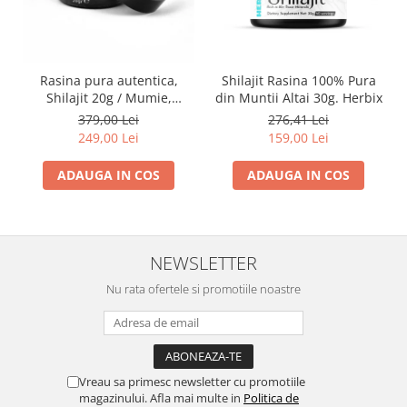
Rasina pura autentica,
Shilajit Rasina 100% Pura
Shilajit 20g / Mumie,
din Muntii Altai 30g. Herbix
Vitamine si Micronutrienti -
379,00 Lei
276,41 Lei
Vitadote
249,00 Lei
159,00 Lei
ADAUGA IN COS
ADAUGA IN COS
NEWSLETTER
Nu rata ofertele si promotiile noastre
Vreau sa primesc newsletter cu promotiile
magazinului. Afla mai multe in
Politica de