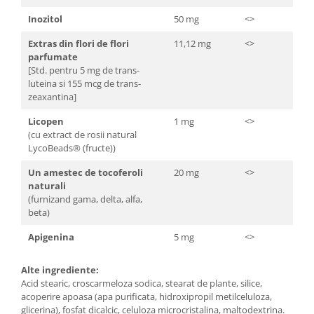
Inozitol
50 mg
<>
Extras din flori de flori
11,12 mg
<>
parfumate
[Std. pentru 5 mg de trans-
luteina si 155 mcg de trans-
zeaxantina]
Licopen
1 mg
<>
(cu extract de rosii natural
LycoBeads® (fructe))
Un amestec de tocoferoli
20 mg
<>
naturali
(furnizand gama, delta, alfa,
beta)
Apigenina
5 mg
<>
Alte ingrediente:
Acid stearic, croscarmeloza sodica, stearat de plante, silice,
acoperire apoasa (apa purificata, hidroxipropil metilceluloza,
glicerina), fosfat dicalcic, celuloza microcristalina, maltodextrina.