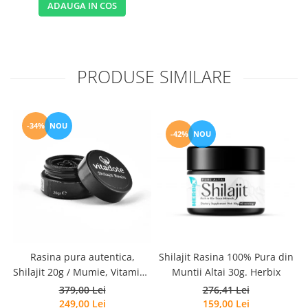
ADAUGA IN COS
PRODUSE SIMILARE
-34%
NOU
-42%
NOU
Rasina pura autentica,
Shilajit Rasina 100% Pura din
Shilajit 20g / Mumie, Vitamine
Muntii Altai 30g. Herbix
si Micronutrienti - Vitadote
379,00 Lei
276,41 Lei
249,00 Lei
159,00 Lei