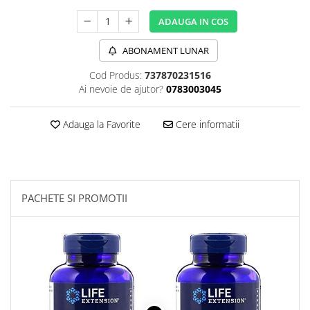
Sanct Bernhard
ADAUGA IN COS
Seeking Health
ABONAMENT LUNAR
Solgar
Cod Produs:
737870231516
Thorne Research
Ai nevoie de ajutor?
0783003045
Trace Minerals
Vitadote
Adauga la Favorite
Cere informatii
Vital Nutrients
Vital Proteins
EFX Sports
PACHETE SI PROMOTII
NOW Foods
Nutricost