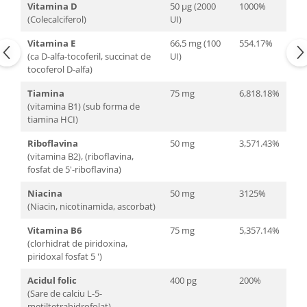
Vitamina D
50 μg (2000
1000%
(Colecalciferol)
UI)
Vitamina E
66,5 mg (100
554.17%
(ca D-alfa-tocoferil, succinat de
UI)
tocoferol D-alfa)
Tiamina
75 mg
6,818.18%
(vitamina B1) (sub forma de
tiamina HCI)
Riboflavina
50 mg
3,571.43%
(vitamina B2), (riboflavina,
fosfat de 5'-riboflavina)
Niacina
50 mg
3125%
(Niacin, nicotinamida, ascorbat)
Vitamina B6
75 mg
5,357.14%
(clorhidrat de piridoxina,
piridoxal fosfat 5 ')
Acidul folic
400 pg
200%
(Sare de calciu L-5-
metiltetrahidrofolat)