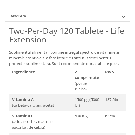
Descriere
Two-Per-Day 120 Tablete - Life
Extension
Suplimentul alimentar contine intregul spectru de vitamine si
minerale esentiale si a fost intarit cu anti-nutrienti pentru
protectie suplimentara. Sunt recomandate doua tablete pe zi.
Ingrediente
2
RWS
comprimate
(portie
zilnica)
Vitamina A
1500 μg (5000
187.5%
(ca beta-caroten, acetat)
UI)
Vitamina C
500 mg
625%
(acid ascorbic, niacina si
ascorbat de calciu)