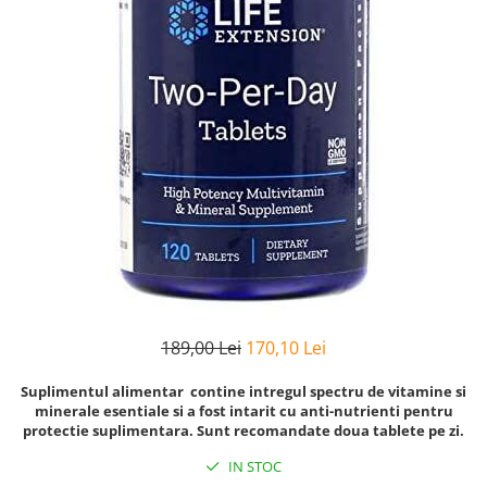
Goli
Healthy Origins
Herbix
Jarrow Formulas
Life Extension
Natrol
Neocell
Nordic Naturals
OLY
Perfect KETO
Pileje Laboratoire
189,00 Lei
170,10 Lei
Pro Tan
Suplimentul alimentar contine intregul spectru de vitamine si
Pure Nutrition USA
minerale esentiale si a fost intarit cu anti-nutrienti pentru
protectie suplimentara. Sunt recomandate doua tablete pe zi.
Purovitalis
IN STOC
Quicksilver Scientific