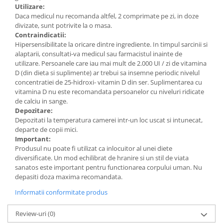
Utilizare:
Daca medicul nu recomanda altfel, 2 comprimate pe zi, in doze
divizate, sunt potrivite la o masa.
Contraindicatii:
Hipersensibilitate la oricare dintre ingrediente. In timpul sarcinii si
alaptarii, consultati-va medicul sau farmacistul inainte de
utilizare. Persoanele care iau mai mult de 2.000 UI / zi de vitamina
D (din dieta si suplimente) ar trebui sa insemne periodic nivelul
concentratiei de 25-hidroxi- vitamin D din ser. Suplimentarea cu
vitamina D nu este recomandata persoanelor cu niveluri ridicate
de calciu in sange.
Depozitare:
Depozitati la temperatura camerei intr-un loc uscat si intunecat,
departe de copii mici.
Important:
Produsul nu poate fi utilizat ca inlocuitor al unei diete
diversificate. Un mod echilibrat de hranire si un stil de viata
sanatos este important pentru functionarea corpului uman. Nu
depasiti doza maxima recomandata.
Informatii conformitate produs
Review-uri
(0)