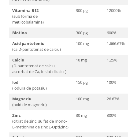
Vitamina B12
300 pg
12000%
(sub forma de
metilcobalamina)
Biotina
300 pg
600%
Acid pantotenic
100 mg
1,666.67%
(ca D-pantotenat de calciu)
Calciu
10 mg
1,25%
(D-pantotenat de calciu,
ascorbat de Ca, fosfat dicalcic)
Iod
150 pg
100%
(iodura de potasiu)
Magneziu
100 mg
26.67%
(oxid de magneziu)
Zinc
30 mg
300%
(citrat de zinc, sulfat de mono-
L-metionina de zinc L-OptiZinc)