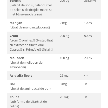
Seleniu
200 pg
363.64%
(Selenit de sodiu, SelenoExcell
de seleniu de drojdie mare, Se-
metil-L-selenocisteina)
Mangan
2 mg
100%
(citrat de mangan, gluconat)
Crom
200 pg
500%
[crom Crominex® 3+ stabilizat
cu extract de fructe Amli
Capros® si PrimaVie® Shilajit]
Molibden
100 pg
200%
(chelat de molibden de
aminoacizi)
Acid alfa lipoic
25 mg
<>
Bor
3 mg
<>
(chelat de aminoacizi de bor)
Colina
20 mg
<>
(sub forma de bitartrat de
colina)