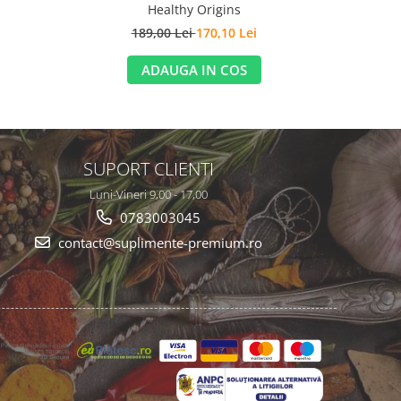
Healthy Origins
1
189,00 Lei
170,10 Lei
ADAUGA IN COS
SUPORT CLIENTI
Luni-Vineri 9,00 - 17,00
0783003045
contact@suplimente-premium.ro