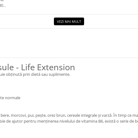
30G.
VEZI MAI MULT
ule - Life Extension
ie obținută prin dietă sau suplimente.
mite normale
ere, morcovi, pui, pește, orez brun, cereale integrale și varză. În timp ce m
ie de ajutor pentru menținerea nivelului de vitamina B6, există o serie de b