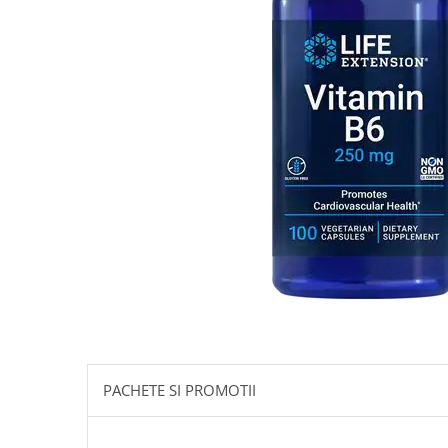
Goli
Healthy Origins
Herbix
Jarrow Formulas
Life Extension
Natrol
Neocell
Nordic Naturals
OLY
Perfect KETO
Pileje Laboratoire
Pro Tan
Pure Nutrition USA
PACHETE SI PROMOTII
Purovitalis
Quicksilver Scientific