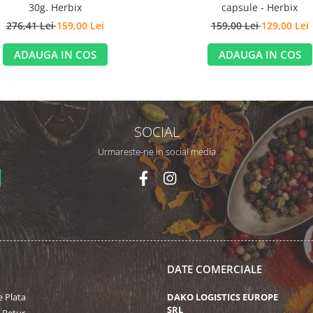
30g. Herbix
capsule - Herbix
276,41 Lei
159,00 Lei
159,00 Lei
129,00 Lei
ADAUGA IN COS
ADAUGA IN COS
SOCIAL
Urmareste-ne in social media
DATE COMERCIALE
 Plata
DAKO LOGISTICS EUROPE
SRL
e Retur