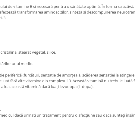
ui de vitamine B și necesară pentru o sănătate optimă. În forma sa activă, pi
fectează transformarea aminoacizilor, sinteza și descompunerea neurotransmi
.1-3
istalină, stearat vegetal, silice.
dărilor unui medic.
riferică (furcături, senzație de amorțeală, scăderea senzației la atingere s
te luat fără alte vitamine din complexul B. Această vitamină nu trebuie luată
 a lua această vitamină dacă luați levodopa (L-dopa).
.
i medicul dacă urmați un tratament pentru o afecțiune sau dacă sunteți însărc