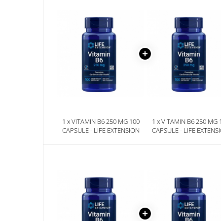
Sanct Bernhard
Seeking Health
Solgar
Thorne Research
Trace Minerals
Vitadote
Vital Nutrients
Vital Proteins
1 x VITAMIN B6 250 MG 100
1 x VITAMIN B6 250 MG 
CAPSULE - LIFE EXTENSION
CAPSULE - LIFE EXTENS
EFX Sports
NOW Foods
Nutricost