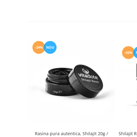
-34%
NOU
-42%
Shilajit 
Rasina pura autentica, Shilajit 20g /