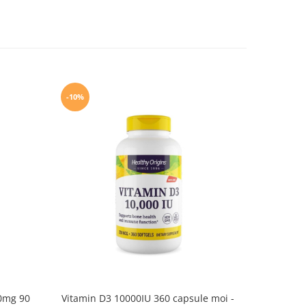
-10%
-10%
0mg 90
Vitamin D3 10000IU 360 capsule moi -
Zinc picoli