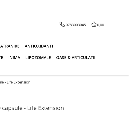
0783003045
0,00
BATRANIRE
ANTIOXIDANTI
TE
INIMA
LIPOZOMALE
OASE & ARTICULATII
e - Life Extension
capsule - Life Extension