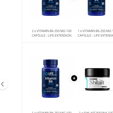
2 x VITAMIN B6 250 MG 100
1 x VITAMIN B6 250 MG 
CAPSULE - LIFE EXTENSION
CAPSULE - LIFE EXTENS
1 x VITAMIN B6 250 MG 100
1 x SHILAJIT RASINA 10