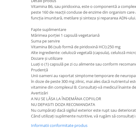
Detalii produs
Vitamina B6, sau piridoxina, este o componentă a complexul
peste 160 de reacții conduse de enzime din organism care a
funcția imunitară, metilare şi sinteza şi repararea ADN-ului
Fapte suplimentare
Mărimea porției 1 capsulă vegetariană
Suma pe servire
Vitamina B6 (sub formă de piridoxină HCI):250 mg
Alte ingrediente: celuloză vegetală (capsula), celuloză microcr
Dozare și utilizare
Luați o (1) capsulă pe zi cu alimente sau conform recoman
Prudență
Unii oameni au raportat simptome temporare de neuropatie pe
în doze de peste 300 mg zilnic, mai ales dacă nutrientul es
vitamine din complexul B. Consultați-vă medicul înainte de
Avertizări
A NU SE LĂSA LA ÎNDEMÂNA COPIILOR
NU DEPASITI DOZA RECOMANDATA
Nu cumpărați dacă sigiliul exterior este rupt sau deteriorat
Când utilizați suplimente nutritive, vă rugăm să consultaț
Informatii conformitate produs