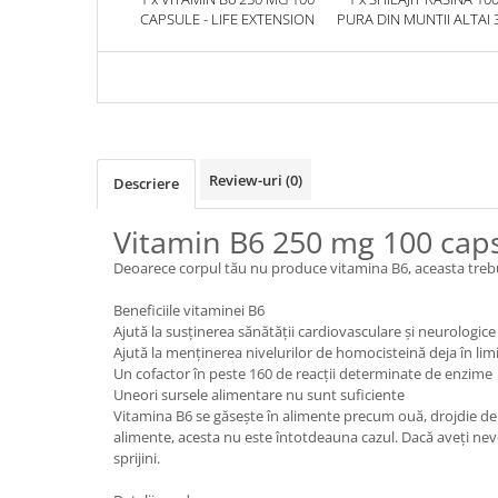
CAPSULE - LIFE EXTENSION
PURA DIN MUNTII ALTAI 
HERBIX
Review-uri
(0)
Descriere
Vitamin B6 250 mg 100 caps
Deoarece corpul tău nu produce vitamina B6, aceasta trebu
Beneficiile vitaminei B6
Ajută la susținerea sănătății cardiovasculare și neurologice
Ajută la menținerea nivelurilor de homocisteină deja în li
Un cofactor în peste 160 de reacții determinate de enzime
Uneori sursele alimentare nu sunt suficiente
Vitamina B6 se găsește în alimente precum ouă, drojdie de b
alimente, acesta nu este întotdeauna cazul. Dacă aveți nevo
sprijini.