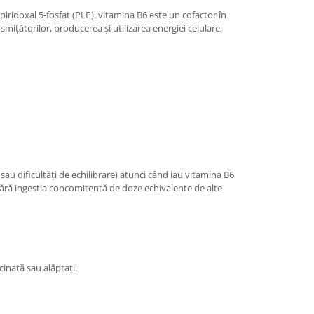
ridoxal 5-fosfat (PLP), vitamina B6 este un cofactor în
țătorilor, producerea și utilizarea energiei celulare,
au dificultăți de echilibrare) atunci când iau vitamina B6
 fără ingestia concomitentă de doze echivalente de alte
inată sau alăptați.