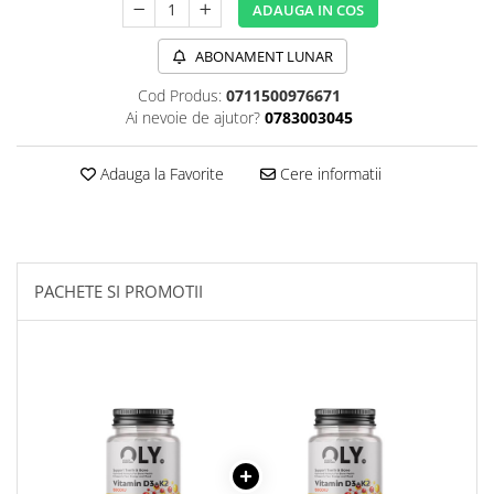
ADAUGA IN COS
Sanct Bernhard
Seeking Health
ABONAMENT LUNAR
Solgar
Cod Produs:
0711500976671
Ai nevoie de ajutor?
0783003045
Thorne Research
Trace Minerals
Adauga la Favorite
Cere informatii
Vitadote
Vital Nutrients
Vital Proteins
PACHETE SI PROMOTII
EFX Sports
NOW Foods
Nutricost