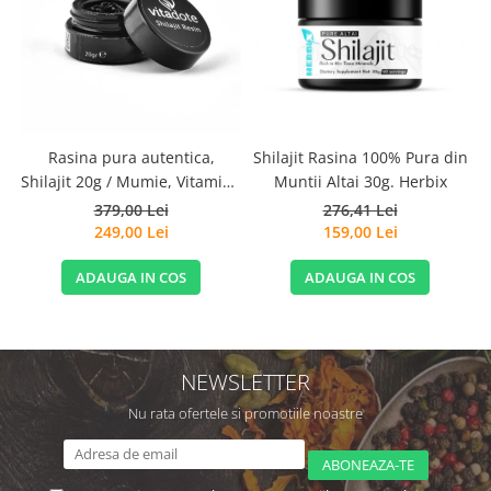
Rasina pura autentica,
Shilajit Rasina 100% Pura din
Shilajit 20g / Mumie, Vitamine
Muntii Altai 30g. Herbix
si Micronutrienti - Vitadote
379,00 Lei
276,41 Lei
249,00 Lei
159,00 Lei
ADAUGA IN COS
ADAUGA IN COS
NEWSLETTER
Nu rata ofertele si promotiile noastre