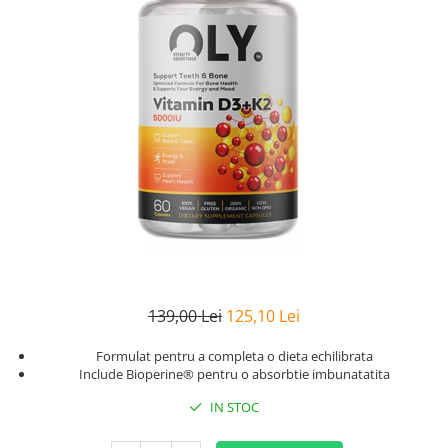
Goli
Healthy Origins
Herbix
Jarrow Formulas
Life Extension
Natrol
Neocell
Nordic Naturals
OLY
Perfect KETO
Pileje Laboratoire
139,00 Lei
125,10 Lei
Pro Tan
Formulat pentru a completa o dieta echilibrata
Pure Nutrition USA
Include Bioperine® pentru o absorbtie imbunatatita
Purovitalis
IN STOC
Quicksilver Scientific