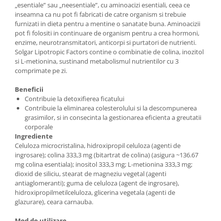
„esentiale” sau „neesentiale”, cu aminoacizi esentiali, ceea ce
inseamna ca nu pot fi fabricati de catre organism si trebuie
furnizati in dieta pentru a mentine o sanatate buna. Aminoacizii
pot fi folositi in continuare de organism pentru a crea hormoni,
enzime, neurotransmitatori, anticorpi si purtatori de nutrienti.
Solgar Lipotropic Factors contine o combinatie de colina, inozitol
si L-metionina, sustinand metabolismul nutrientilor cu 3
comprimate pe zi.
Beneficii
Contribuie la detoxifierea ficatului
Contribuie la eliminarea colesterolului si la descompunerea
grasimilor, si in consecinta la gestionarea eficienta a greutatii
corporale
Ingrediente
Celuloza microcristalina, hidroxipropil celuloza (agenti de
ingrosare); colina 333,3 mg (bitartrat de colina) (asigura ~136.67
mg colina esentiala); inositol 333,3 mg; L-metionina 333,3 mg;
dioxid de siliciu, stearat de magneziu vegetal (agenti
antiaglomeranti); guma de celuloza (agent de ingrosare),
hidroxipropilmetilceluloza, glicerina vegetala (agenti de
glazurare), ceara carnauba.
Mod de utilizare