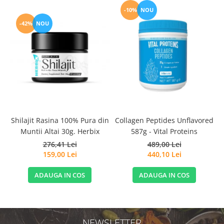
-10%
NOU
-42%
NOU
Shilajit Rasina 100% Pura din
Collagen Peptides Unflavored
Muntii Altai 30g. Herbix
587g - Vital Proteins
1
276,41 Lei
489,00 Lei
159,00 Lei
440,10 Lei
ADAUGA IN COS
ADAUGA IN COS
NEWSLETTER