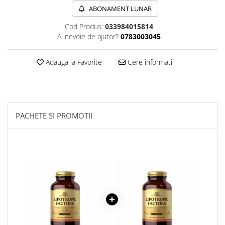
ABONAMENT LUNAR
Sanct Bernhard
Seeking Health
Cod Produs:
033984015814
Ai nevoie de ajutor?
0783003045
Solgar
Thorne Research
Adauga la Favorite
Cere informatii
Trace Minerals
Vitadote
Vital Nutrients
PACHETE SI PROMOTII
Vital Proteins
EFX Sports
NOW Foods
Nutricost