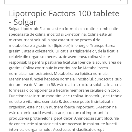
Lipotropic Factors 100 tablete
- Solgar
Solgar Lipotropic Factors este o formula ce contine combinatie
specializata de colina, inozitol si L-metionina. Colina este un
micronutrient solubil in apa care sustine procesul de
metabolizare a grasimilor (lipidelor) in energie. Transportarea
grasimii, atat a colesterolului, cat si a trigliceridelor, de la ficat la
celulele din organism necesita, de asemenea, colina si este
responsabila pentru pastrarea ficatului liber de la acumularea de
grasimi. Colina contribuie in continuare la: Metabolizarea
normala a homocisteinei, Metabolizarea lipidica normala,
Mentinerea functiei hepatice normale, Inositolul, cunoscut si sub
denumirea de Vitamina B8, este o alta structura solubila in apa si
formeaza o componenta a fiecarei membrane celulare din corp.
Functioneaza intr-un mod similar cu colina. Inositolul, desi tehnic
nu este o vitamina esentiala B, deoarece poate fi sintetizat in
organism, este inca un nutrient foarte important. L-Metionina
este un aminoacid esential care joaca un rol important in
producerea proteinelor si peptidelor. Aminoacizii sunt blocurile
de constructie ai proteinei si sunt necesari in mai multe functii
interne ale organismului. Acestea sunt clasificate drept