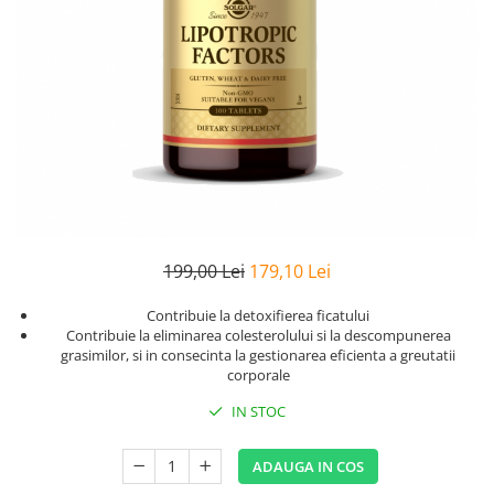
Goli
Healthy Origins
Herbix
Jarrow Formulas
Life Extension
Natrol
Neocell
Nordic Naturals
199,00 Lei
179,10 Lei
OLY
Perfect KETO
Contribuie la detoxifierea ficatului
Contribuie la eliminarea colesterolului si la descompunerea
Pileje Laboratoire
grasimilor, si in consecinta la gestionarea eficienta a greutatii
corporale
Pro Tan
Pure Nutrition USA
IN STOC
Purovitalis
ADAUGA IN COS
Quicksilver Scientific