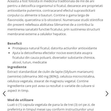
Aceasta a fost folosita in medicina traditionala de mii de ani
pentru a detoxifica organismul si ficatul, deoarece are proprietati
antioxidante puternice, contracarand efectul suprasolicitarii
corpului cu alimente si bauturi. Contine o gama larga de
flavonoide, quercetina si b-sitosterol. Numeroase studii stiintifice
din prezent reliefeaza abilitatea Silimarinei de a contribui la
mentinerea sanatatii functiei ficatului, prin sustinerea structurii
membranei externe a celulelor hepatice.
Beneficii
Protejeaza natural ficatul, datorita actiunilor antioxidante
Ajuta la detoxifierea efectelor nocive exercitate asupra
ficatului din cauza poluarii, diverselor substante chimice,
alcool, tutun, medicatie
Ingrediente
Extract standardizat de ciulin de lapte (Silybum marianum)
(seminte) (silimarina 360 mg [80%]), celuloza microcristalina,
celuloza vegetala, stearat de magneziu vegetal. Contine
ingrediente care pot avea ca rezultat o variatie de culoare si
aspect in timp.
Mod de utilizare
Luati o (1) capsula vegetala de pana la de trei (3) ori pe zi, de
preferinta in timpul mesei sau conform instructiunilor unui