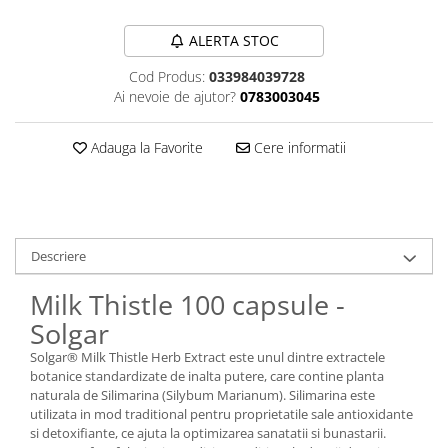
Sanct Bernhard
ALERTA STOC
Seeking Health
Cod Produs:
033984039728
Solgar
Ai nevoie de ajutor?
0783003045
Thorne Research
Trace Minerals
Adauga la Favorite
Cere informatii
Vitadote
Vital Nutrients
Vital Proteins
Descriere
EFX Sports
Milk Thistle 100 capsule -
NOW Foods
Solgar
Nutricost
Solgar® Milk Thistle Herb Extract este unul dintre extractele
botanice standardizate de inalta putere, care contine planta
naturala de Silimarina (Silybum Marianum). Silimarina este
utilizata in mod traditional pentru proprietatile sale antioxidante
si detoxifiante, ce ajuta la optimizarea sanatatii si bunastarii.