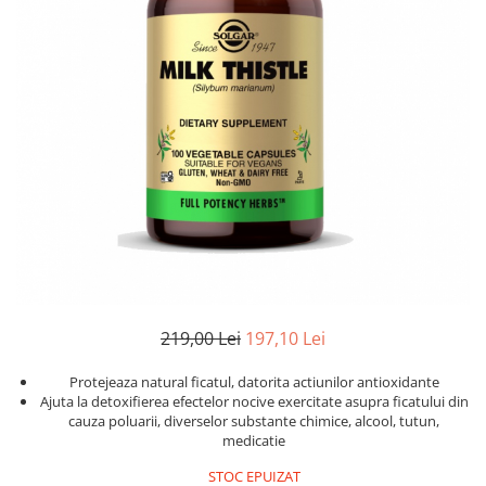
Goli
Healthy Origins
Herbix
Jarrow Formulas
Life Extension
Natrol
Neocell
Nordic Naturals
OLY
Perfect KETO
Pileje Laboratoire
219,00 Lei
197,10 Lei
Pro Tan
Protejeaza natural ficatul, datorita actiunilor antioxidante
Ajuta la detoxifierea efectelor nocive exercitate asupra ficatului din
Pure Nutrition USA
cauza poluarii, diverselor substante chimice, alcool, tutun,
Purovitalis
medicatie
Quicksilver Scientific
STOC EPUIZAT