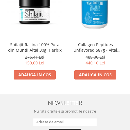
Shilajit Rasina 100% Pura
Collagen Peptides
din Muntii Altai 30g. Herbix
Unflavored 587g - Vital
Proteins
276,41 Lei
489,00 Lei
159,00 Lei
440,10 Lei
ADAUGA IN COS
ADAUGA IN COS
NEWSLETTER
Nu rata ofertele si promotiile noastre