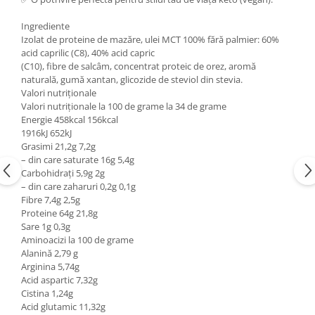
Ingrediente
Izolat de proteine de mazăre, ulei MCT 100% fără palmier: 60%
acid caprilic (C8), 40% acid capric
(C10), fibre de salcâm, concentrat proteic de orez, aromă
naturală, gumă xantan, glicozide de steviol din stevia.
Valori nutriționale
Valori nutriționale la 100 de grame la 34 de grame
Energie 458kcal 156kcal
1916kJ 652kJ
Grasimi 21,2g 7,2g
– din care saturate 16g 5,4g
Carbohidrați 5,9g 2g
– din care zaharuri 0,2g 0,1g
Fibre 7,4g 2,5g
Proteine 64g 21,8g
Sare 1g 0,3g
Aminoacizi la 100 de grame
Alanină 2,79 g
Arginina 5,74g
Acid aspartic 7,32g
Cistina 1,24g
Acid glutamic 11,32g