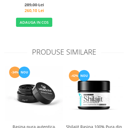
289,00 Lei
260,10 Lei
ADAUGA IN COS
PRODUSE SIMILARE
-34%
NOU
-42%
NOU
G
Rasina pura autentica,
Shilajit Rasina 100% Pura din