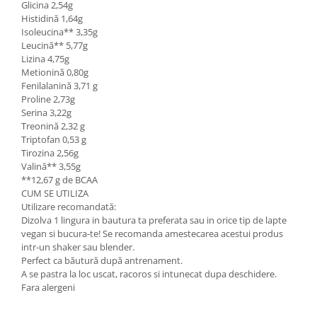
Glicina 2,54g
Histidină 1,64g
Isoleucina** 3,35g
Leucină** 5,77g
Lizina 4,75g
Metionină 0,80g
Fenilalanină 3,71 g
Proline 2,73g
Serina 3,22g
Treonină 2,32 g
Triptofan 0,53 g
Tirozina 2,56g
Valină** 3,55g
**12,67 g de BCAA
CUM SE UTILIZA
Utilizare recomandată:
Dizolva 1 lingura in bautura ta preferata sau in orice tip de lapte
vegan si bucura-te! Se recomanda amestecarea acestui produs
intr-un shaker sau blender.
Perfect ca băutură după antrenament.
A se pastra la loc uscat, racoros si intunecat dupa deschidere.
Fara alergeni