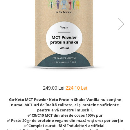
Goli
Healthy Origins
Herbix
Jarrow Formulas
Life Extension
Natrol
Neocell
Nordic Naturals
OLY
Perfect KETO
249,00 Lei
224,10 Lei
Pileje Laboratoire
Pro Tan
Go-Keto MCT Powder Keto Protein Shake Vanilla nu conține
numai MCT-uri de înaltă calitate, ci și proteine suficiente
Pure Nutrition USA
pentru a vă construi mușchii.
✅ C8/C10 MCT din ulei de cocos 100% pur
Purovitalis
✅ Peste 20 gr de proteine vegane din mazăre și orez per porție
✅ Complet curat - fără îndulcitori artificiali
Quicksilver Scientific