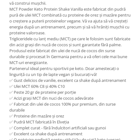
vă construi mușchii.
MCT Powder Keto Protein Shake Vanilla este fabricat din pudră
pură de ulei MCT combinată cu proteine de orez și mazăre pentru
o creștere a puterii proteinelor vegane. Vă va ajuta să vă creșteți
energia după un antrenament, precum și să vă hrăniți mușchii cu
proteine valoroase.
Trigliceridele cu lanț mediu (MCT) pe care le folosim sunt fabricate
din acizi grași din nucă de cocos și sunt garantate fără palme.
Produsul este fabricat din ulei de nucă de cocos din surse
durabile și procesat în Germania pentru a vă oferi cele mai bune
MCT-uri energizante.
Partenerul ideal pentru sportivii pe keto. Doar amestecați o
linguriță cu un tip de lapte vegan și bucurați-vă!
✅ Gust delicios de vanilie, excelent ca shake după antrenament
✅ Ulei MCT 60% C8 și 40% C10
✅ Peste 20 gr de proteine per porție
✅ Acizi grași MCT din nuci de cocos adevărate
✅ Fabricat din ulei de cocos 100% pur premium, din surse
durabile
✅ Proteine din mazăre și orez
✅ Pudră MCT fabricată în Elveția
✅ Complet curat - fără îndulcitori artificiali sau gunoi
✅ Excelent ca shake după antrenament
✅ O potrivire perfectă pentru stilul tău de viață keto (vegan).