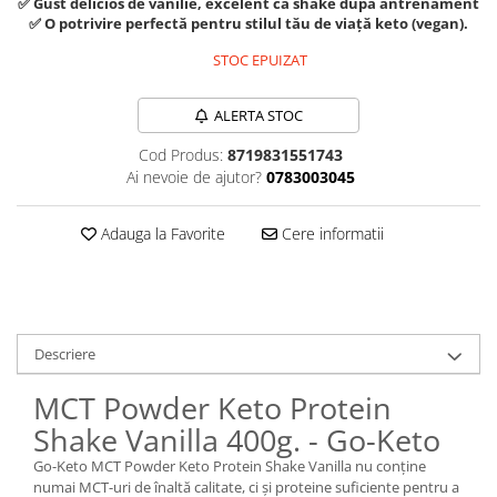
✅ Gust delicios de vanilie, excelent ca shake după antrenament
Sanct Bernhard
✅ O potrivire perfectă pentru stilul tău de viață keto (vegan).
Seeking Health
STOC EPUIZAT
Solgar
ALERTA STOC
Thorne Research
Cod Produs:
8719831551743
Trace Minerals
Ai nevoie de ajutor?
0783003045
Vitadote
Vital Nutrients
Adauga la Favorite
Cere informatii
Vital Proteins
EFX Sports
NOW Foods
Descriere
Nutricost
MCT Powder Keto Protein
Shake Vanilla 400g. - Go-Keto
Go-Keto MCT Powder Keto Protein Shake Vanilla nu conține
numai MCT-uri de înaltă calitate, ci și proteine suficiente pentru a