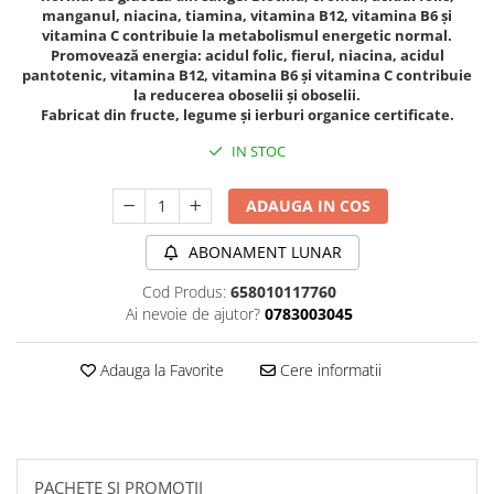
manganul, niacina, tiamina, vitamina B12, vitamina B6 și
Sanct Bernhard
vitamina C contribuie la metabolismul energetic normal.
Seeking Health
Promovează energia: acidul folic, fierul, niacina, acidul
pantotenic, vitamina B12, vitamina B6 și vitamina C contribuie
Solgar
la reducerea oboselii și oboselii.
Fabricat din fructe, legume și ierburi organice certificate.
Thorne Research
IN STOC
Trace Minerals
Vitadote
ADAUGA IN COS
Vital Nutrients
ABONAMENT LUNAR
Vital Proteins
Cod Produs:
658010117760
EFX Sports
Ai nevoie de ajutor?
0783003045
NOW Foods
Nutricost
Adauga la Favorite
Cere informatii
PACHETE SI PROMOTII