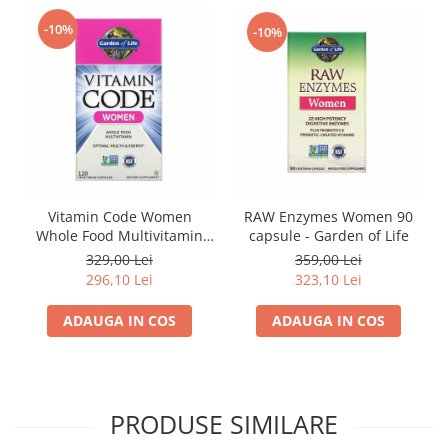
-10%
-10%
RAW Enzymes Women 90
Vitamin Code Women
capsule - Garden of Life
Whole Food Multivitamin
for Women 120 Capsule -
359,00 Lei
329,00 Lei
Garden of Life
323,10 Lei
296,10 Lei
ADAUGA IN COS
ADAUGA IN COS
PRODUSE SIMILARE