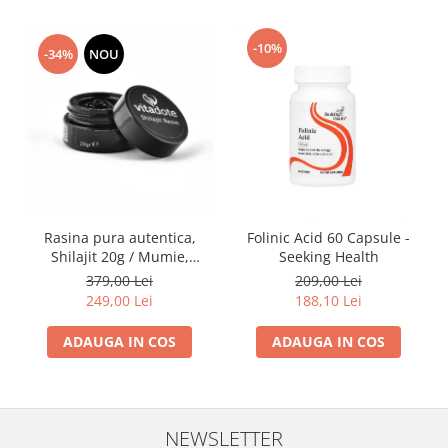
-10%
-34%
NOU
Rasina pura autentica,
Folinic Acid 60 Capsule -
Shilajit 20g / Mumie,
Seeking Health
Vitamine si Micronutrienti -
379,00 Lei
209,00 Lei
Vitadote
249,00 Lei
188,10 Lei
ADAUGA IN COS
ADAUGA IN COS
NEWSLETTER