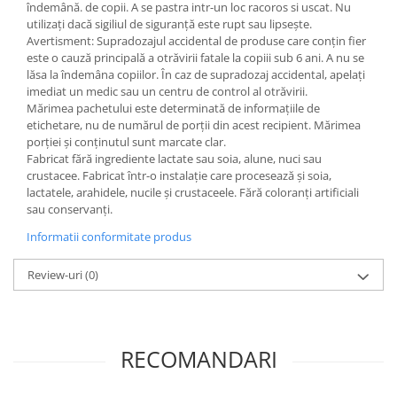
îndemână. de copii. A se pastra intr-un loc racoros si uscat. Nu
utilizați dacă sigiliul de siguranță este rupt sau lipsește.
Avertisment: Supradozajul accidental de produse care conțin fier
este o cauză principală a otrăvirii fatale la copiii sub 6 ani. A nu se
lăsa la îndemâna copiilor. În caz de supradozaj accidental, apelați
imediat un medic sau un centru de control al otrăvirii.
Mărimea pachetului este determinată de informațiile de
etichetare, nu de numărul de porții din acest recipient. Mărimea
porției și conținutul sunt marcate clar.
Fabricat fără ingrediente lactate sau soia, alune, nuci sau
crustacee. Fabricat într-o instalație care procesează și soia,
lactatele, arahidele, nucile și crustaceele. Fără coloranți artificiali
sau conservanți.
Informatii conformitate produs
Review-uri
(0)
RECOMANDARI