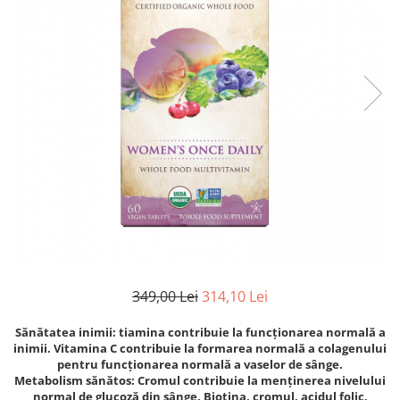
Goli
Healthy Origins
Herbix
Jarrow Formulas
Life Extension
Natrol
Neocell
Nordic Naturals
OLY
Perfect KETO
Pileje Laboratoire
349,00 Lei
314,10 Lei
Pro Tan
Sănătatea inimii: tiamina contribuie la funcționarea normală a
Pure Nutrition USA
inimii. Vitamina C contribuie la formarea normală a colagenului
Purovitalis
pentru funcționarea normală a vaselor de sânge.
Metabolism sănătos: Cromul contribuie la menținerea nivelului
Quicksilver Scientific
normal de glucoză din sânge. Biotina, cromul, acidul folic,