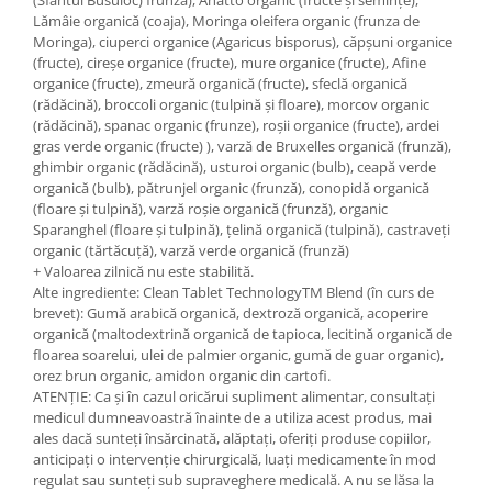
(Sfântul Busuioc) frunză), Anatto organic (fructe și semințe),
Lămâie organică (coaja), Moringa oleifera organic (frunza de
Moringa), ciuperci organice (Agaricus bisporus), căpșuni organice
(fructe), cireșe organice (fructe), mure organice (fructe), Afine
organice (fructe), zmeură organică (fructe), sfeclă organică
(rădăcină), broccoli organic (tulpină și floare), morcov organic
(rădăcină), spanac organic (frunze), roșii organice (fructe), ardei
gras verde organic (fructe) ), varză de Bruxelles organică (frunză),
ghimbir organic (rădăcină), usturoi organic (bulb), ceapă verde
organică (bulb), pătrunjel organic (frunză), conopidă organică
(floare și tulpină), varză roșie organică (frunză), organic
Sparanghel (floare și tulpină), țelină organică (tulpină), castraveți
organic (tărtăcuță), varză verde organică (frunză)
+ Valoarea zilnică nu este stabilită.
Alte ingrediente: Clean Tablet TechnologyTM Blend (în curs de
brevet): Gumă arabică organică, dextroză organică, acoperire
organică (maltodextrină organică de tapioca, lecitină organică de
floarea soarelui, ulei de palmier organic, gumă de guar organic),
orez brun organic, amidon organic din cartofi.
ATENȚIE: Ca și în cazul oricărui supliment alimentar, consultați
medicul dumneavoastră înainte de a utiliza acest produs, mai
ales dacă sunteți însărcinată, alăptați, oferiți produse copiilor,
anticipați o intervenție chirurgicală, luați medicamente în mod
regulat sau sunteți sub supraveghere medicală. A nu se lăsa la