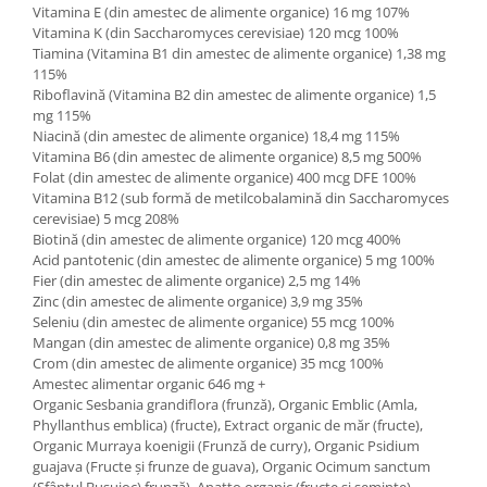
Vitamina E (din amestec de alimente organice) 16 mg 107%
Vitamina K (din Saccharomyces cerevisiae) 120 mcg 100%
Tiamina (Vitamina B1 din amestec de alimente organice) 1,38 mg
115%
Riboflavină (Vitamina B2 din amestec de alimente organice) 1,5
mg 115%
Niacină (din amestec de alimente organice) 18,4 mg 115%
Vitamina B6 (din amestec de alimente organice) 8,5 mg 500%
Folat (din amestec de alimente organice) 400 mcg DFE 100%
Vitamina B12 (sub formă de metilcobalamină din Saccharomyces
cerevisiae) 5 mcg 208%
Biotină (din amestec de alimente organice) 120 mcg 400%
Acid pantotenic (din amestec de alimente organice) 5 mg 100%
Fier (din amestec de alimente organice) 2,5 mg 14%
Zinc (din amestec de alimente organice) 3,9 mg 35%
Seleniu (din amestec de alimente organice) 55 mcg 100%
Mangan (din amestec de alimente organice) 0,8 mg 35%
Crom (din amestec de alimente organice) 35 mcg 100%
Amestec alimentar organic 646 mg +
Organic Sesbania grandiflora (frunză), Organic Emblic (Amla,
Phyllanthus emblica) (fructe), Extract organic de măr (fructe),
Organic Murraya koenigii (Frunză de curry), Organic Psidium
guajava (Fructe și frunze de guava), Organic Ocimum sanctum