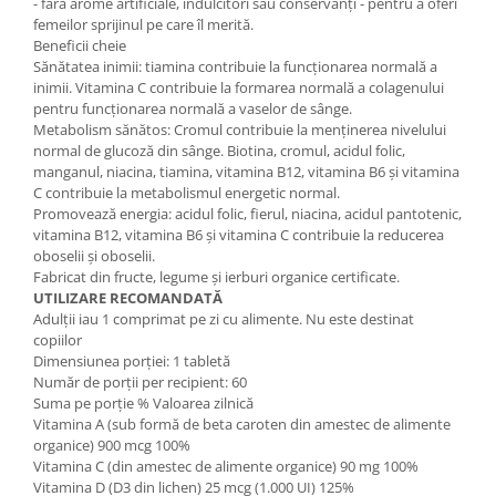
- fără arome artificiale, îndulcitori sau conservanți - pentru a oferi
femeilor sprijinul pe care îl merită.
Beneficii cheie
Sănătatea inimii: tiamina contribuie la funcționarea normală a
inimii. Vitamina C contribuie la formarea normală a colagenului
pentru funcționarea normală a vaselor de sânge.
Metabolism sănătos: Cromul contribuie la menținerea nivelului
normal de glucoză din sânge. Biotina, cromul, acidul folic,
manganul, niacina, tiamina, vitamina B12, vitamina B6 și vitamina
C contribuie la metabolismul energetic normal.
Promovează energia: acidul folic, fierul, niacina, acidul pantotenic,
vitamina B12, vitamina B6 și vitamina C contribuie la reducerea
oboselii și oboselii.
Fabricat din fructe, legume și ierburi organice certificate.
UTILIZARE RECOMANDATĂ
Adulții iau 1 comprimat pe zi cu alimente. Nu este destinat
copiilor
Dimensiunea porției: 1 tabletă
Număr de porții per recipient: 60
Suma pe porție % Valoarea zilnică
Vitamina A (sub formă de beta caroten din amestec de alimente
organice) 900 mcg 100%
Vitamina C (din amestec de alimente organice) 90 mg 100%
Vitamina D (D3 din lichen) 25 mcg (1.000 UI) 125%