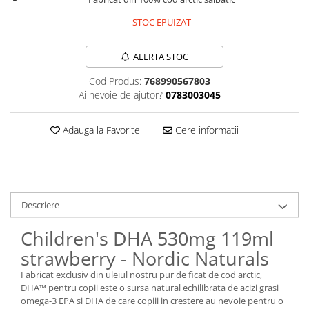
Sanct Bernhard
STOC EPUIZAT
Seeking Health
Solgar
ALERTA STOC
Thorne Research
Cod Produs:
768990567803
Ai nevoie de ajutor?
0783003045
Trace Minerals
Vitadote
Adauga la Favorite
Cere informatii
Vital Nutrients
Vital Proteins
EFX Sports
NOW Foods
Descriere
Nutricost
Children's DHA 530mg 119ml
strawberry - Nordic Naturals
Fabricat exclusiv din uleiul nostru pur de ficat de cod arctic,
DHA™ pentru copii este o sursa natural echilibrata de acizi grasi
omega-3 EPA si DHA de care copiii in crestere au nevoie pentru o