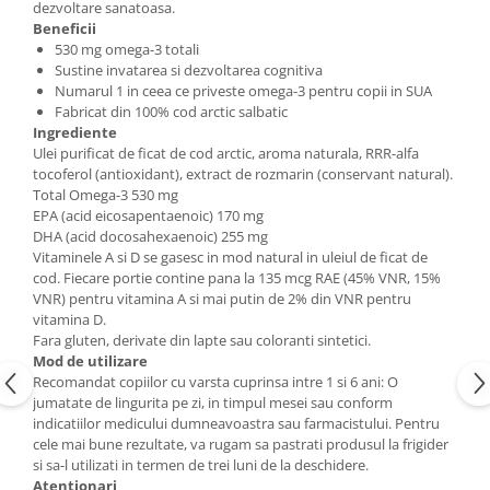
dezvoltare sanatoasa.
Beneficii
530 mg omega-3 totali
Sustine invatarea si dezvoltarea cognitiva
Numarul 1 in ceea ce priveste omega-3 pentru copii in SUA
Fabricat din 100% cod arctic salbatic
Ingrediente
Ulei purificat de ficat de cod arctic, aroma naturala, RRR-alfa
tocoferol (antioxidant), extract de rozmarin (conservant natural).
Total Omega-3 530 mg
EPA (acid eicosapentaenoic) 170 mg
DHA (acid docosahexaenoic) 255 mg
Vitaminele A si D se gasesc in mod natural in uleiul de ficat de
cod. Fiecare portie contine pana la 135 mcg RAE (45% VNR, 15%
VNR) pentru vitamina A si mai putin de 2% din VNR pentru
vitamina D.
Fara gluten, derivate din lapte sau coloranti sintetici.
Mod de utilizare
Recomandat copiilor cu varsta cuprinsa intre 1 si 6 ani: O
jumatate de lingurita pe zi, in timpul mesei sau conform
indicatiilor medicului dumneavoastra sau farmacistului. Pentru
cele mai bune rezultate, va rugam sa pastrati produsul la frigider
si sa-l utilizati in termen de trei luni de la deschidere.
Atentionari