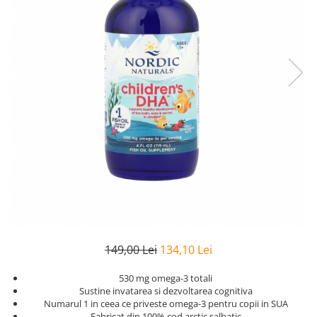
Goli
Healthy Origins
Herbix
Jarrow Formulas
Life Extension
Natrol
Neocell
Nordic Naturals
OLY
Perfect KETO
Pileje Laboratoire
Pro Tan
149,00 Lei
134,10 Lei
Pure Nutrition USA
530 mg omega-3 totali
Purovitalis
Sustine invatarea si dezvoltarea cognitiva
Numarul 1 in ceea ce priveste omega-3 pentru copii in SUA
Quicksilver Scientific
Fabricat din 100% cod arctic salbatic