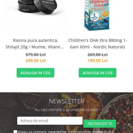
S
Rasina pura autentica,
Children's DHA Xtra 880mg 1-
Shilajit 20g / Mumie, Vitamine
6ani 60ml - Nordic Naturals
si Micronutrienti - Vitadote
379,00 Lei
269,00 Lei
249,00 Lei
199,00 Lei
ADAUGA IN COS
ADAUGA IN COS
NEWSLETTER
Nu rata ofertele si promotiile noastre
Vreau sa primesc newsletter cu promotiile magazinului.