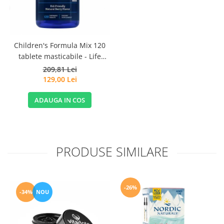
Children's Formula Mix 120
tablete masticabile - Life
Extension
209,81 Lei
129,00 Lei
ADAUGA IN COS
PRODUSE SIMILARE
-26%
-34%
NOU