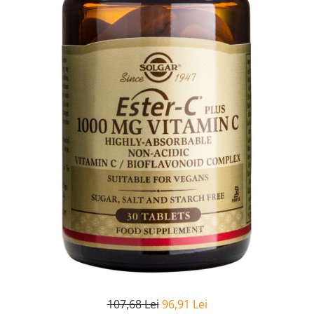
Goli
Healthy Origins
Herbix
Jarrow Formulas
Life Extension
Natrol
Neocell
Nordic Naturals
OLY
Perfect KETO
Pileje Laboratoire
Pro Tan
Pure Nutrition USA
Purovitalis
107,68 Lei
96,91 Lei
Quicksilver Scientific