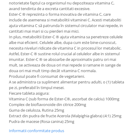
notorietate faptul ca organismul nu depoziteaza vitamina C,
avand tendinta de a excreta cantitati excesive.
Ester-C ® reprezinta o forma inovativa de vitamina C, care
include de asemenea si metabolitii vitaminei C. Acesti metaboliti
ajuta vitamina C să patrunda în sistemul circulator mai repede, in
cantitati mai mari si cu pierderi mai mici.
In plus, metabolitii Ester-C ® ajuta vitamina sa penetreze celulele
albe mai eficient. Celulele albe, dupa cum este bine-cunoscut,
necesita niveluri ridicate de vitamina C in procesul lor metabolic.
Astfel, Ester-C ® sustine rolul crucial al celulelor albe in sistemul
imunitar. Ester-C ® se absoarbe de aproximativ patru ori mai
mult, se activeaza de doua ori mai repede si ramane in sange de
doua ori mai mult timp decât vitamina C normala.
Produsul poate fi consumat de vegetarieni.
A se administra ca supliment alimentar pentru adulti, o (1) tableta
pe zi, preferabil în timpul mesei.
Fiecare tableta asigura:
Vitamina C (sub forma de Ester-C®, ascorbat de calciu) 1000mg
Complex de bioflavonoide din citrice 200mg
Guma de celuloza, Rutina 25mg
Extract din pudra de fructe Acerola (Malpighia glabra) (4:1) 25mg
Pudra de macese (Rosa canina) 25mg
Informatii conformitate produs