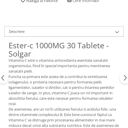
Adauga la Favorite
Cere informatii
Descriere
Ester-c 1000MG 30 Tablete -
Solgar
Vitamina C este o vitamina antioxidanta esentiala sanatatii
organismului, fiind în special importanta pentru mentinerea
sanatatii pielii.
Functia sa primara este aceea de a contribui la sintetizarea
colagenului, o proteina necesara pentru formarea pielii,
ligamentelor, oaselor si dintilor, cat si pentru întarirea peretilor
vaselor de sange. In plus, vitamina C joaca un rol important in
absorbtia fierului, care este necesar pentru formarea celulelor
rosii.
De asemenea, are un rol în utilizarea fierului si acidului folic, una
dintre vitaminele complexului B. Este bine-cunoscut faptul ca
Vitamina C se distruge prin procesarea alimentelor in mai mare
măsura decat orice alta substanta nutritiva. Este de asemenea de