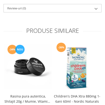
Review-uri
(0)
PRODUSE SIMILARE
-26%
-34%
NOU
S
Rasina pura autentica,
Children's DHA Xtra 880mg 1-
Shilajit 20g / Mumie, Vitamine
6ani 60ml - Nordic Naturals