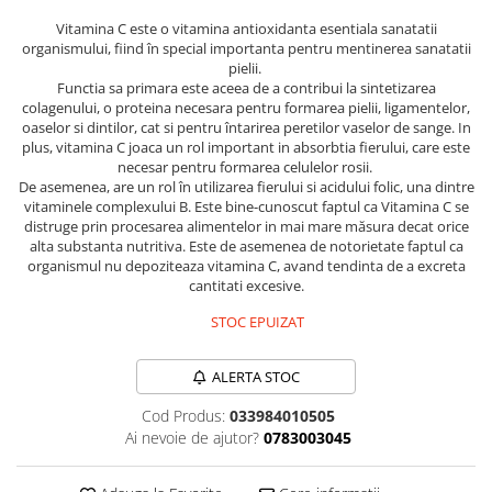
Sanct Bernhard
Vitamina C este o vitamina antioxidanta esentiala sanatatii
organismului, fiind în special importanta pentru mentinerea sanatatii
Seeking Health
pielii.
Solgar
Functia sa primara este aceea de a contribui la sintetizarea
colagenului, o proteina necesara pentru formarea pielii, ligamentelor,
Thorne Research
oaselor si dintilor, cat si pentru întarirea peretilor vaselor de sange. In
plus, vitamina C joaca un rol important in absorbtia fierului, care este
Trace Minerals
necesar pentru formarea celulelor rosii.
De asemenea, are un rol în utilizarea fierului si acidului folic, una dintre
Vitadote
vitaminele complexului B. Este bine-cunoscut faptul ca Vitamina C se
Vital Nutrients
distruge prin procesarea alimentelor in mai mare măsura decat orice
alta substanta nutritiva. Este de asemenea de notorietate faptul ca
Vital Proteins
organismul nu depoziteaza vitamina C, avand tendinta de a excreta
cantitati excesive.
EFX Sports
STOC EPUIZAT
NOW Foods
Nutricost
ALERTA STOC
Cod Produs:
033984010505
Ai nevoie de ajutor?
0783003045