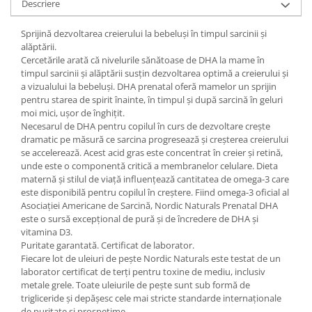
Descriere
Sprijină dezvoltarea creierului la bebeluși în timpul sarcinii și
alăptării.
Cercetările arată că nivelurile sănătoase de DHA la mame în
timpul sarcinii și alăptării susțin dezvoltarea optimă a creierului și
a vizualului la bebeluși. DHA prenatal oferă mamelor un sprijin
pentru starea de spirit înainte, în timpul și după sarcină în geluri
moi mici, ușor de înghițit.
Necesarul de DHA pentru copilul în curs de dezvoltare crește
dramatic pe măsură ce sarcina progresează și creșterea creierului
se accelerează. Acest acid gras este concentrat în creier și retină,
unde este o componentă critică a membranelor celulare. Dieta
maternă și stilul de viață influențează cantitatea de omega-3 care
este disponibilă pentru copilul în creștere. Fiind omega-3 oficial al
Asociației Americane de Sarcină, Nordic Naturals Prenatal DHA
este o sursă excepțional de pură și de încredere de DHA și
vitamina D3.
Puritate garantată. Certificat de laborator.
Fiecare lot de uleiuri de pește Nordic Naturals este testat de un
laborator certificat de terți pentru toxine de mediu, inclusiv
metale grele. Toate uleiurile de pește sunt sub formă de
trigliceride și depășesc cele mai stricte standarde internaționale
de puritate și prospețime.