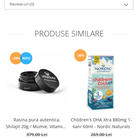
Review-uri
(0)
PRODUSE SIMILARE
-26%
-34%
NOU
Rasina pura autentica,
Children's DHA Xtra 880mg 1-
S
Shilajit 20g / Mumie, Vitamine
6ani 60ml - Nordic Naturals
si Micronutrienti - Vitadote
379,00 Lei
269,00 Lei