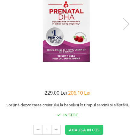
Goli
Healthy Origins
Herbix
Jarrow Formulas
Life Extension
Natrol
Neocell
Nordic Naturals
OLY
Perfect KETO
229,00 Lei
206,10 Lei
Pileje Laboratoire
Pro Tan
Sprijină dezvoltarea creierului la bebeluși în timpul sarcinii și alăptării.
Pure Nutrition USA
IN STOC
Purovitalis
ADAUGA IN COS
Quicksilver Scientific