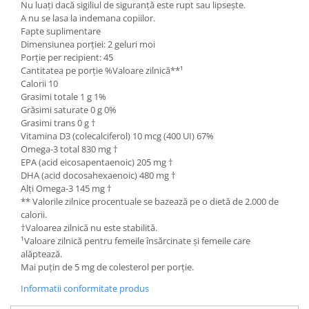
Nu luați dacă sigiliul de siguranță este rupt sau lipsește.
A nu se lasa la indemana copiilor.
Fapte suplimentare
Dimensiunea porției: 2 geluri moi
Porție per recipient: 45
Cantitatea pe porție %Valoare zilnică**¹
Calorii 10
Grasimi totale 1 g 1%
Grăsimi saturate 0 g 0%
Grasimi trans 0 g †
Vitamina D3 (colecalciferol) 10 mcg (400 UI) 67%
Omega-3 total 830 mg †
EPA (acid eicosapentaenoic) 205 mg †
DHA (acid docosahexaenoic) 480 mg †
Alți Omega-3 145 mg †
** Valorile zilnice procentuale se bazează pe o dietă de 2.000 de
calorii.
†Valoarea zilnică nu este stabilită.
¹Valoare zilnică pentru femeile însărcinate și femeile care
alăptează.
Mai puțin de 5 mg de colesterol per porție.
Informatii conformitate produs