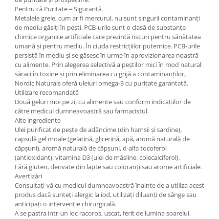
Pentru că Puritate = Siguranță
Metalele grele, cum ar fi mercurul, nu sunt singurii contaminanți
de mediu găsiți în pești. PCB-urile sunt o clasă de substanțe
chimice organice artificiale care prezintă riscuri pentru sănătatea
umană și pentru mediu. În ciuda restricțiilor puternice. PCB-urile
persistă în mediu și se găsesc în urme în aprovizionarea noastră
cu alimente. Prin alegerea selectivă a peștilor mici în mod natural
săraci în toxine și prin eliminarea cu grijă a contaminanților,
Nordic Naturals oferă uleiuri omega-3 cu puritate garantată.
Utilizare recomandată
Două geluri moi pe zi, cu alimente sau conform indicațiilor de
către medicul dumneavoastră sau farmacistul.
Alte ingrediente
Ulei purificat de pește de adâncime (din hamsii și sardine),
capsulă gel moale (gelatină, glicerină, apă, aromă naturală de
căpșuni), aromă naturală de căpșuni, d-alfa tocoferol
(antioxidant), vitamina D3 (ulei de măsline, colecalciferol).
Fără gluten, derivate din lapte sau coloranți sau arome artificiale.
Avertizări
Consultați-vă cu medicul dumneavoastră înainte de a utiliza acest
produs dacă sunteți alergic la iod, utilizați diluanți de sânge sau
anticipați o intervenție chirurgicală.
A se pastra intr-un loc racoros, uscat, ferit de lumina soarelui.