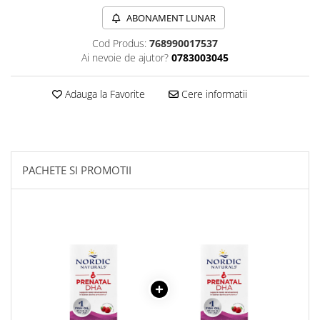
Sanct Bernhard
ABONAMENT LUNAR
Seeking Health
Cod Produs:
768990017537
Solgar
Ai nevoie de ajutor?
0783003045
Thorne Research
Adauga la Favorite
Cere informatii
Trace Minerals
Vitadote
Vital Nutrients
Vital Proteins
PACHETE SI PROMOTII
EFX Sports
NOW Foods
Nutricost