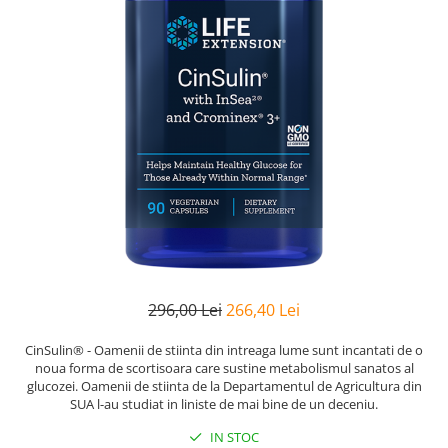
Goli
Healthy Origins
Herbix
Jarrow Formulas
Life Extension
Natrol
Neocell
Nordic Naturals
OLY
Perfect KETO
296,00 Lei
266,40 Lei
Pileje Laboratoire
Pro Tan
CinSulin® - Oamenii de stiinta din intreaga lume sunt incantati de o
noua forma de scortisoara care sustine metabolismul sanatos al
Pure Nutrition USA
glucozei. Oamenii de stiinta de la Departamentul de Agricultura din
Purovitalis
SUA l-au studiat in liniste de mai bine de un deceniu.
Quicksilver Scientific
IN STOC