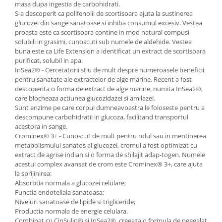
masa dupa ingestia de carbohidrati.
S-a descoperit ca polifenolii de scortisoara ajuta la sustinerea
glucozei din sange sanatoase si inhiba consumul excesiv. Vestea
proasta este ca scortisoara contine in mod natural compusi
solubili in grasimi, cunoscuti sub numele de aldehide. Vestea
buna este ca Life Extension a identificat un extract de scortisoara
purificat, solubil in apa.
InSea2® - Cercetatorii stiu de mult despre numeroasele beneficii
pentru sanatate ale extractelor de alge marine. Recent a fost
descoperita o forma de extract de alge marine, numita InSea2®,
care blocheaza actiunea glucozidazei si amilazei.
Sunt enzime pe care corpul dumneavoastra le foloseste pentru a
descompune carbohidratii in glucoza, facilitand transportul
acestora in sange.
Crominex® 3+ - Cunoscut de mult pentru rolul sau in mentinerea
metabolismului sanatos al glucozei, cromul a fost optimizat cu
extract de agrise indian si o forma de shilajit adap-togen. Numele
acestui complex avansat de crom este Crominex® 3+, care ajuta
la sprijinirea:
Absorbtia normala a glucozei celulare;
Functia endoteliala sanatoasa;
Niveluri sanatoase de lipide si trigliceride;
Productia normala de energie celulara.
Combinat cu CinSulin® si InSea2®, creeaza o formula de neegalat