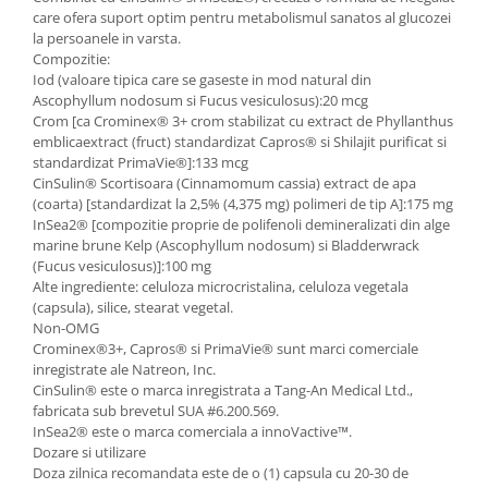
care ofera suport optim pentru metabolismul sanatos al glucozei
la persoanele in varsta.
Compozitie:
Iod (valoare tipica care se gaseste in mod natural din
Ascophyllum nodosum si Fucus vesiculosus):20 mcg
Crom [ca Crominex® 3+ crom stabilizat cu extract de Phyllanthus
emblicaextract (fruct) standardizat Capros® si Shilajit purificat si
standardizat PrimaVie®]:133 mcg
CinSulin® Scortisoara (Cinnamomum cassia) extract de apa
(coarta) [standardizat la 2,5% (4,375 mg) polimeri de tip A]:175 mg
InSea2® [compozitie proprie de polifenoli demineralizati din alge
marine brune Kelp (Ascophyllum nodosum) si Bladderwrack
(Fucus vesiculosus)]:100 mg
Alte ingrediente: celuloza microcristalina, celuloza vegetala
(capsula), silice, stearat vegetal.
Non-OMG
Crominex®3+, Capros® si PrimaVie® sunt marci comerciale
inregistrate ale Natreon, Inc.
CinSulin® este o marca inregistrata a Tang-An Medical Ltd.,
fabricata sub brevetul SUA #6.200.569.
InSea2® este o marca comerciala a innoVactive™.
Dozare si utilizare
Doza zilnica recomandata este de o (1) capsula cu 20-30 de