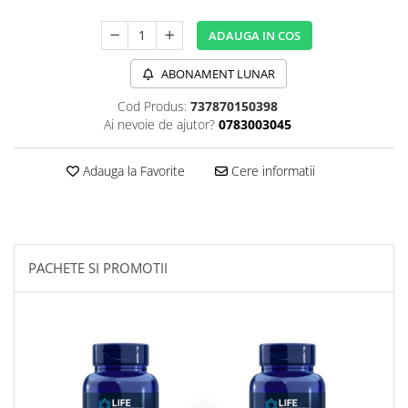
Sanct Bernhard
ADAUGA IN COS
Seeking Health
Solgar
ABONAMENT LUNAR
Thorne Research
Cod Produs:
737870150398
Ai nevoie de ajutor?
0783003045
Trace Minerals
Vitadote
Adauga la Favorite
Cere informatii
Vital Nutrients
Vital Proteins
EFX Sports
PACHETE SI PROMOTII
NOW Foods
Nutricost