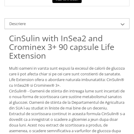
Descriere
CinSulin with InSea2 and
Crominex 3+ 90 capsule Life
Extension
Multi oameni in varsta sunt expusi la excesul de calorii de glucoza
care ii pot afecta chiar si pe cei care sunt constienti de sanatate.
Life Extension ofera o abordare naturala imbunatatita: CinSulin®
cu InSea2® si Crominex® 3+.
CinSulin® - Oamenii de stiinta din intreaga lume sunt incantati de
o noua forma de scortisoara care sustine metabolismul sanatos
al glucozei. Oamenii de stiinta de la Departamentul de Agricultura
din SUA l-au studiat in liniste de mai bine de un deceniu.
Extractul de scortisoara continut in aceasta formula CinSulin® s-a
dovedit ca a inregistrat o scadere a glicemiei a jeun dupa doar
doua luni. Acest nou extract de scortisoara a produs, de
asemenea, o scadere semnificativa a varfurilor de glucoza dupa