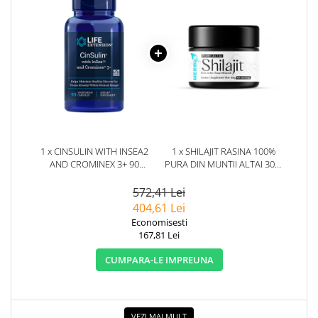
1 x CINSULIN WITH INSEA2
1 x SHILAJIT RASINA 100%
AND CROMINEX 3+ 90
PURA DIN MUNTII ALTAI 30G.
CAPSULE - LIFE EXTENSION
HERBIX
572,41 Lei
404,61 Lei
Economisesti
167,81 Lei
CUMPARA-LE IMPREUNA
VEZI MAI MULT