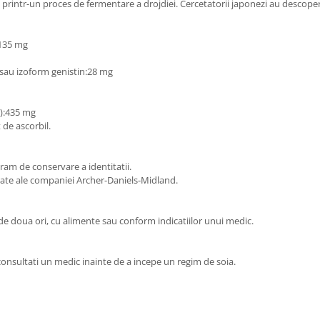
rintr-un proces de fermentare a drojdiei. Cercetatorii japonezi au descoperi
135 mg
l sau izoform genistin:28 mg
):435 mg
 de ascorbil.
am de conservare a identitatii.
rate ale companiei Archer-Daniels-Midland.
de doua ori, cu alimente sau conform indicatiilor unui medic.
nsultati un medic inainte de a incepe un regim de soia.