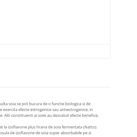
ulta soia se pot bucura de o functie biologica si de
le exercita efecte estrogenice sau antiestrogenice, in
. Alti constituenti ai soiei au dezvaluit efecte benefice,
zat la izoflavone plus hrana de soia fermentata (Natto).
psula de izoflavone de soia super absorbabile pe zi.