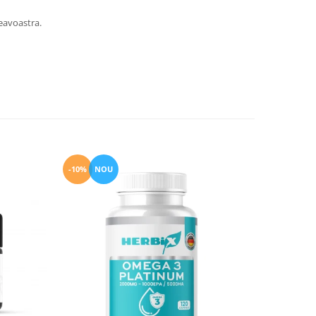
eavoastra.
-10%
NOU
-10%