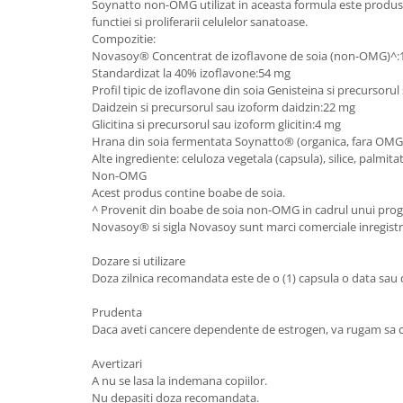
Soynatto non-OMG utilizat in aceasta formula este produs p
functiei si proliferarii celulelor sanatoase.
Compozitie:
Novasoy® Concentrat de izoflavone de soia (non-OMG)^:
Standardizat la 40% izoflavone:54 mg
Profil tipic de izoflavone din soia Genisteina si precursoru
Daidzein si precursorul sau izoform daidzin:22 mg
Glicitina si precursorul sau izoform glicitin:4 mg
Hrana din soia fermentata Soynatto® (organica, fara OMG
Alte ingrediente: celuloza vegetala (capsula), silice, palmitat
Non-OMG
Acest produs contine boabe de soia.
^ Provenit din boabe de soia non-OMG in cadrul unui progr
Novasoy® si sigla Novasoy sunt marci comerciale inregist
Dozare si utilizare
Doza zilnica recomandata este de o (1) capsula o data sau 
Prudenta
Daca aveti cancere dependente de estrogen, va rugam sa co
Avertizari
A nu se lasa la indemana copiilor.
Nu depasiti doza recomandata.