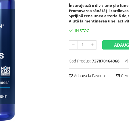
Încurajează o diviziune și o fun
Promovarea sănătății cardiovasc
Sprijină tensiunea arterială de
Ajută la menținerea unei activ
IN STOC
ADAUG
Cod Produs:
737870164968
Ai
Adauga la Favorite
Cere 