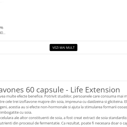
0%
30G.
VEZI MAI MULT
avones 60 capsule - Life Extension
 avea multe efecte benefice. Potrivit studiilor, persoanele care consuma mai m
re cele trei izoflavone majore din soia, impreuna cu daidzeina si gliciteina. E
geni, acestia au si efecte non-hormonale si ajuta la stimularea formarii osoase
 imbogatite cu soia.
celulara ale altor constituenti de soia, a fost creat extract de soia standardi
utrienti din procesul de fermentatie. Ca rezultat, poate fi necesara doar o ca