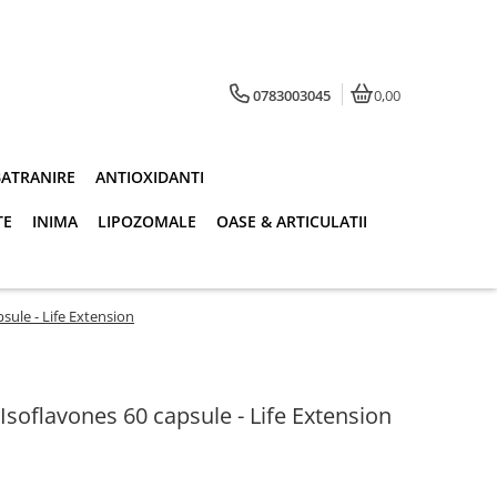
0783003045
0,00
BATRANIRE
ANTIOXIDANTI
TE
INIMA
LIPOZOMALE
OASE & ARTICULATII
sule - Life Extension
soflavones 60 capsule - Life Extension