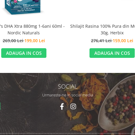
Shilajit Rasina 100% Pura din Mu
's DHA Xtra 880mg 1-6ani 60ml -
30g. Herbix
Nordic Naturals
276,41 Lei
159,00 Lei
269,00 Lei
199,00 Lei
ADAUGA IN COS
ADAUGA IN COS
SOCIAL
Urmareste-ne in social media