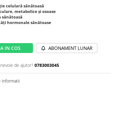
cție celulară sănătoasă
ulare, metabolice și osoase
ja sănătoasă
ități hormonale sănătoase
A IN COS
ABONAMENT LUNAR
 nevoie de ajutor?
0783003045
informatii