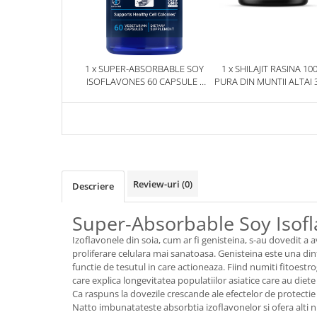
1 x SUPER-ABSORBABLE SOY
1 x SHILAJIT RASINA 10
ISOFLAVONES 60 CAPSULE -
PURA DIN MUNTII ALTAI 
LIFE EXTENSION
HERBIX
Review-uri
(0)
Descriere
Super-Absorbable Soy Isofl
Izoflavonele din soia, cum ar fi genisteina, s-au dovedit a
proliferare celulara mai sanatoasa. Genisteina este una dint
functie de tesutul in care actioneaza. Fiind numiti fitoestro
care explica longevitatea populatiilor asiatice care au diete
Ca raspuns la dovezile crescande ale efectelor de protectie 
Natto imbunatateste absorbtia izoflavonelor si ofera alti n