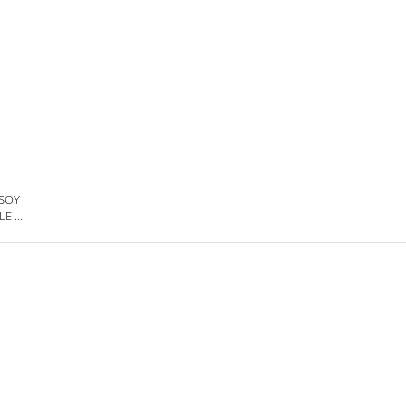
 SOY
E -