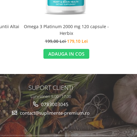
ntii Altai
Omega 3 Platinum 2000 mg 120 capsule -
Children's
Herbix
199,00 Lei
179,10 Lei
2
ADAUGA IN COS
SUPORT CLIENTI
Luni-Vineri 9,00 - 17,00
0783003045
contact@suplimente-premium.ro