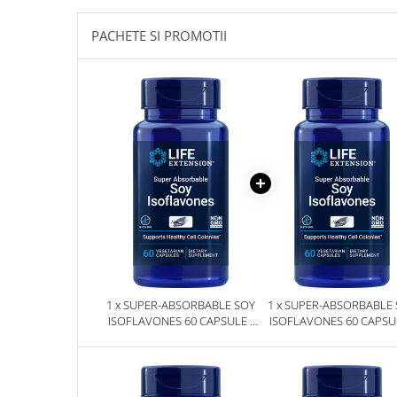
Sanct Bernhard
PACHETE SI PROMOTII
Seeking Health
Solgar
Thorne Research
Trace Minerals
Vitadote
Vital Nutrients
Vital Proteins
EFX Sports
NOW Foods
Nutricost
1 x SUPER-ABSORBABLE SOY
1 x SUPER-ABSORBABLE
ISOFLAVONES 60 CAPSULE -
ISOFLAVONES 60 CAPSUL
LIFE EXTENSION
LIFE EXTENSION