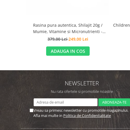
Rasina pura autentica, Shilajit 20g /
Children
Mumie, Vitamine si Micronutrienti -
Vitadote
379,00 Lei
249,00 Lei
ADAUGA IN COS
NEWSLETTER
Nu rata ofertele si promotiile noastre
Vreau sa primesc newsletter cu promotiile magazinului.
Afla mai multe in
Politica de Confidentialitate