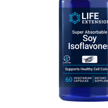
Goli
Healthy Origins
Herbix
Jarrow Formulas
Life Extension
Natrol
Neocell
Nordic Naturals
OLY
Perfect KETO
Pileje Laboratoire
Pro Tan
Pure Nutrition USA
Purovitalis
Quicksilver Scientific