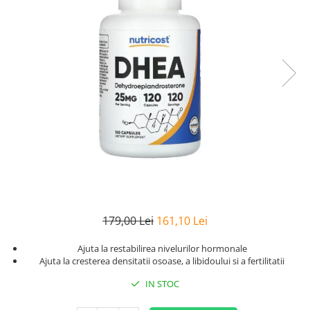
Goli
Healthy Origins
Herbix
Jarrow Formulas
Life Extension
Natrol
Neocell
Nordic Naturals
OLY
Perfect KETO
Pileje Laboratoire
179,00 Lei
161,10 Lei
Pro Tan
Ajuta la restabilirea nivelurilor hormonale
Pure Nutrition USA
Ajuta la cresterea densitatii osoase, a libidoului si a fertilitatii
Purovitalis
IN STOC
Quicksilver Scientific