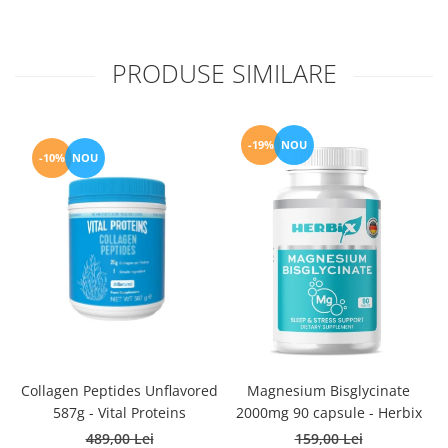
PRODUSE SIMILARE
-19%
NOU
-10%
NOU
Collagen Peptides Unflavored
Magnesium Bisglycinate
587g - Vital Proteins
2000mg 90 capsule - Herbix
489,00 Lei
159,00 Lei