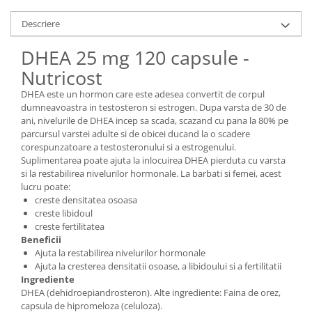
Descriere
DHEA 25 mg 120 capsule -
Nutricost
DHEA este un hormon care este adesea convertit de corpul
dumneavoastra in testosteron si estrogen. Dupa varsta de 30 de
ani, nivelurile de DHEA incep sa scada, scazand cu pana la 80% pe
parcursul varstei adulte si de obicei ducand la o scadere
corespunzatoare a testosteronului si a estrogenului.
Suplimentarea poate ajuta la inlocuirea DHEA pierduta cu varsta
si la restabilirea nivelurilor hormonale. La barbati si femei, acest
lucru poate:
creste densitatea osoasa
creste libidoul
creste fertilitatea
Beneficii
Ajuta la restabilirea nivelurilor hormonale
Ajuta la cresterea densitatii osoase, a libidoului si a fertilitatii
Ingrediente
DHEA (dehidroepiandrosteron). Alte ingrediente: Faina de orez,
capsula de hipromeloza (celuloza).