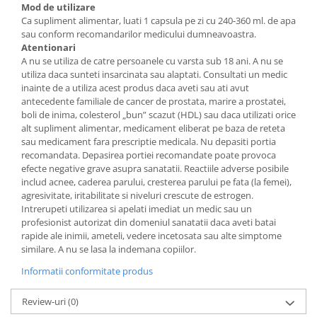
Mod de utilizare
Ca supliment alimentar, luati 1 capsula pe zi cu 240-360 ml. de apa
sau conform recomandarilor medicului dumneavoastra.
Atentionari
A nu se utiliza de catre persoanele cu varsta sub 18 ani. A nu se
utiliza daca sunteti insarcinata sau alaptati. Consultati un medic
inainte de a utiliza acest produs daca aveti sau ati avut
antecedente familiale de cancer de prostata, marire a prostatei,
boli de inima, colesterol „bun” scazut (HDL) sau daca utilizati orice
alt supliment alimentar, medicament eliberat pe baza de reteta
sau medicament fara prescriptie medicala. Nu depasiti portia
recomandata. Depasirea portiei recomandate poate provoca
efecte negative grave asupra sanatatii. Reactiile adverse posibile
includ acnee, caderea parului, cresterea parului pe fata (la femei),
agresivitate, iritabilitate si niveluri crescute de estrogen.
Intrerupeti utilizarea si apelati imediat un medic sau un
profesionist autorizat din domeniul sanatatii daca aveti batai
rapide ale inimii, ameteli, vedere incetosata sau alte simptome
similare. A nu se lasa la indemana copiilor.
Informatii conformitate produs
Review-uri
(0)