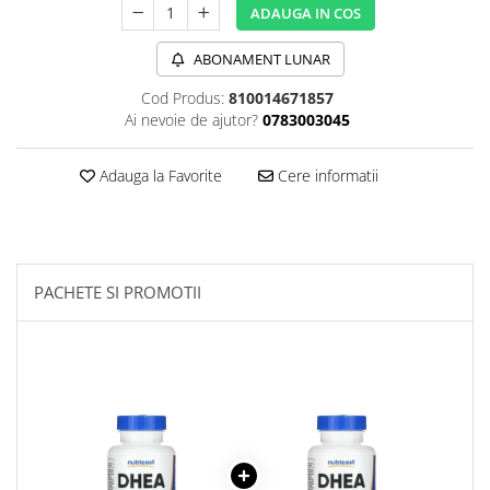
ADAUGA IN COS
Sanct Bernhard
Seeking Health
ABONAMENT LUNAR
Solgar
Cod Produs:
810014671857
Ai nevoie de ajutor?
0783003045
Thorne Research
Trace Minerals
Adauga la Favorite
Cere informatii
Vitadote
Vital Nutrients
Vital Proteins
EFX Sports
PACHETE SI PROMOTII
NOW Foods
Nutricost