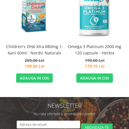
D
Children's DHA Xtra 880mg 1-
Omega 3 Platinum 2000 mg
6ani 60ml - Nordic Naturals
120 capsule - Herbix
269,00 Lei
199,00 Lei
199,00 Lei
179,10 Lei
ADAUGA IN COS
ADAUGA IN COS
NEWSLETTER
Nu rata ofertele si promotiile noastre