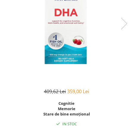
Goli
Healthy Origins
Herbix
Jarrow Formulas
Life Extension
Natrol
Neocell
Nordic Naturals
OLY
Perfect KETO
409,62 Lei
359,00 Lei
Pileje Laboratoire
Pro Tan
Cognitie
Memorie
Pure Nutrition USA
Stare de bine emoțional
Purovitalis
IN STOC
Quicksilver Scientific