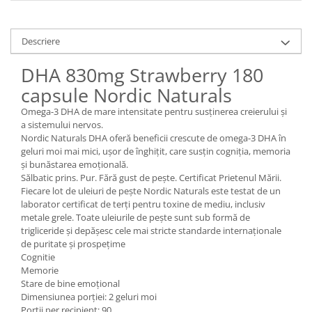
Descriere
DHA 830mg Strawberry 180
capsule Nordic Naturals
Omega-3 DHA de mare intensitate pentru susținerea creierului și
a sistemului nervos.
Nordic Naturals DHA oferă beneficii crescute de omega-3 DHA în
geluri moi mai mici, ușor de înghițit, care susțin cogniția, memoria
și bunăstarea emoțională.
Sălbatic prins. Pur. Fără gust de pește. Certificat Prietenul Mării.
Fiecare lot de uleiuri de pește Nordic Naturals este testat de un
laborator certificat de terți pentru toxine de mediu, inclusiv
metale grele. Toate uleiurile de pește sunt sub formă de
trigliceride și depășesc cele mai stricte standarde internaționale
de puritate și prospețime
Cognitie
Memorie
Stare de bine emoțional
Dimensiunea porției: 2 geluri moi
Porții per recipient: 90