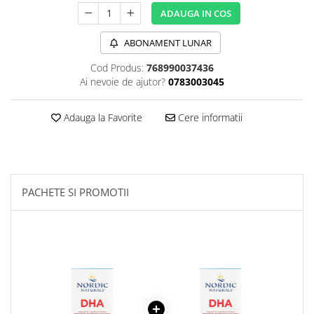
Sanct Bernhard
ADAUGA IN COS
Seeking Health
ABONAMENT LUNAR
Solgar
Cod Produs:
768990037436
Thorne Research
Ai nevoie de ajutor?
0783003045
Trace Minerals
Adauga la Favorite
Cere informatii
Vitadote
Vital Nutrients
Vital Proteins
EFX Sports
PACHETE SI PROMOTII
NOW Foods
Nutricost