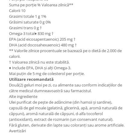
Suma pe porție % Valoarea zilnică**
Calorii 10
Grasimi totale 1 g 1%
Grăsimi saturate 0 g 0%
Grasimi trans 0 g †
Omega-3 total♦ 830 mg †
EPA (acid eicosapentaenoic) 205 mg †
DHA (acid docosahexaenoic) 480 mg †
** Valorile zilnice procentuale se bazează pe o dietă de 2.000 de
calorii.
† Valoarea zilnică nu este stabilită.
♦ Include EPA, DHA și alți Omega-3.
Mai puțin de 5 mg de colesterol per porție.
Utilizare recomandată
Două(2) geluri moi pe zi, cu alimente sau conform indicațiilor de
către medicul dumneavoastră sau farmacistul.
Alte ingrediente
Ulei purificat de pește de adâncime (din hamsii și sardine),
capsulă de gel moale (gelatină, glicerină, apă, aromă naturală de
căpșuni), aromă naturală de căpșuni, d-alfa tocoferol
(antioxidant), extract de rozmarin (un conservant natural).
Fără gluten, derivate din lapte sau coloranți sau arome artificiale.
Avertizări