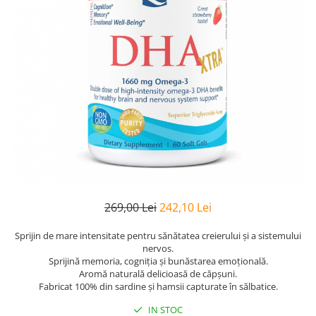
Goli
Healthy Origins
Herbix
Jarrow Formulas
Life Extension
Natrol
Neocell
Nordic Naturals
OLY
Perfect KETO
269,00 Lei
242,10 Lei
Pileje Laboratoire
Sprijin de mare intensitate pentru sănătatea creierului și a sistemului
Pro Tan
nervos.
Sprijină memoria, cogniția și bunăstarea emoțională.
Pure Nutrition USA
Aromă naturală delicioasă de căpșuni.
Purovitalis
Fabricat 100% din sardine și hamsii capturate în sălbatice.
Quicksilver Scientific
IN STOC