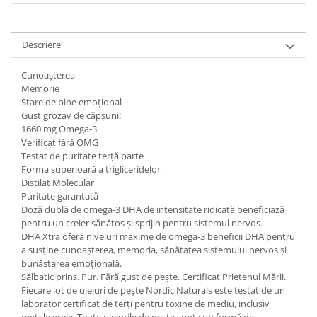
Descriere
Cunoașterea
Memorie
Stare de bine emoțional
Gust grozav de căpșuni!
1660 mg Omega-3
Verificat fără OMG
Testat de puritate terță parte
Forma superioară a trigliceridelor
Distilat Molecular
Puritate garantată
Doză dublă de omega-3 DHA de intensitate ridicată beneficiază
pentru un creier sănătos și sprijin pentru sistemul nervos.
DHA Xtra oferă niveluri maxime de omega-3 beneficii DHA pentru
a susține cunoașterea, memoria, sănătatea sistemului nervos și
bunăstarea emoțională.
Sălbatic prins. Pur. Fără gust de pește. Certificat Prietenul Mării.
Fiecare lot de uleiuri de pește Nordic Naturals este testat de un
laborator certificat de terți pentru toxine de mediu, inclusiv
metale grele. Toate uleiurile de pește sunt sub formă de