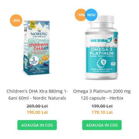
-10%
NOU
-26%
C
Children's DHA Xtra 880mg 1-
Omega 3 Platinum 2000 mg
s
6ani 60ml - Nordic Naturals
120 capsule - Herbix
269,00 Lei
199,00 Lei
199,00 Lei
179,10 Lei
ADAUGA IN COS
ADAUGA IN COS