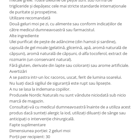
trigliceride și depășesc cele mai stricte standarde internaționale
de puritate și prospețime.
Utilizare recomandată
Două geluri moi pe zi, cu alimente sau conform indicațiilor de
către medicul dumneavoastră sau farmacistul.
Alte ingrediente
Ulei purificat de pește de adâncime (din hamsii și sardine),
capsulă de gel moale (gelatină, glicerină, apă, aromă naturală de
căpșuni), aromă naturală de căpșuni, d-alfa tocoferol, extract de
rozmarin (un conservant natural).
Fără gluten, derivate din lapte sau coloranți sau arome artificiale.
Avertizări
A se pastra intr-un loc racoros, uscat, ferit de lumina soarelui.
Nu luați dacă sigiliul de siguranță este rupt sau lipsește.
A nu se lasa la indemana copiilor.
Produsele Nordic Naturals nu sunt vândute niciodată sub nicio
marcă de magazin.
Consultați-vă cu medicul dumneavoastră înainte de a utiliza acest
produs dacă sunteți alergic la iod, utilizați diluanți de sânge sau
anticipați o intervenție chirurgicală.
Fapte suplimentare
Dimensiunea porției: 2 geluri moi
Porții per recipient: 30