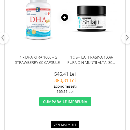
1 x DHA XTRA 1660MG
1 x SHILAJIT RASINA 100%
STRAWBERRY 60 CAPSULE -
PURA DIN MUNTII ALTAI 30G.
NORDIC NATURALS
HERBIX
545,41 Lei
380,31 Lei
Economisesti
165,11 Lei
CUMPARA-LE IMPREUNA
VEZI MAI MULT