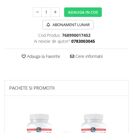
Sanct Bernhard
ADAUGA IN COS
Seeking Health
Solgar
ABONAMENT LUNAR
Thorne Research
Cod Produs:
768990017452
Ai nevoie de ajutor?
0783003045
Trace Minerals
Vitadote
Adauga la Favorite
Cere informatii
Vital Nutrients
Vital Proteins
EFX Sports
PACHETE SI PROMOTII
NOW Foods
Nutricost