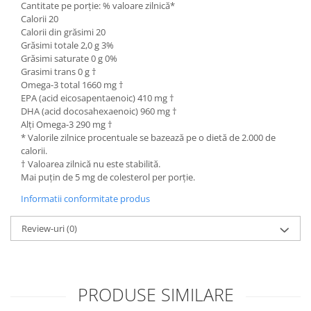
Cantitate pe porție: % valoare zilnică*
Calorii 20
Calorii din grăsimi 20
Grăsimi totale 2,0 g 3%
Grăsimi saturate 0 g 0%
Grasimi trans 0 g †
Omega-3 total 1660 mg †
EPA (acid eicosapentaenoic) 410 mg †
DHA (acid docosahexaenoic) 960 mg †
Alți Omega-3 290 mg †
* Valorile zilnice procentuale se bazează pe o dietă de 2.000 de
calorii.
† Valoarea zilnică nu este stabilită.
Mai puțin de 5 mg de colesterol per porție.
Informatii conformitate produs
Review-uri
(0)
PRODUSE SIMILARE