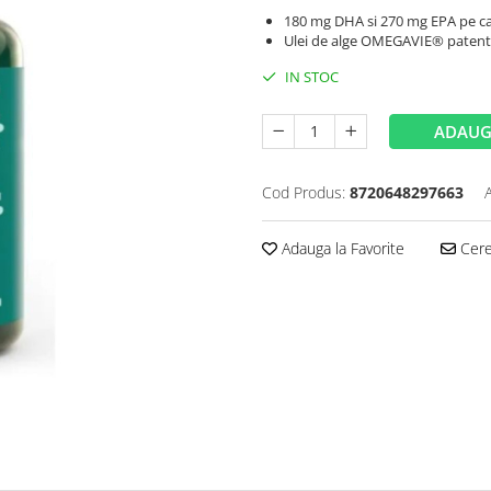
180 mg DHA si 270 mg EPA pe c
Ulei de alge OMEGAVIE® patent
IN STOC
ADAUG
Cod Produs:
8720648297663
Adauga la Favorite
Cere 