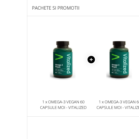
Sanct Bernhard
PACHETE SI PROMOTII
Seeking Health
Solgar
Thorne Research
Trace Minerals
Vitadote
Vital Nutrients
Vital Proteins
EFX Sports
NOW Foods
Nutricost
1 x OMEGA-3 VEGAN 60
1 x OMEGA-3 VEGAN 6
CAPSULE MOI - VITALIZED
CAPSULE MOI - VITALIZ