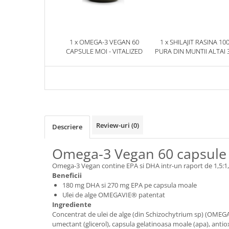
1 x OMEGA-3 VEGAN 60
1 x SHILAJIT RASINA 10
CAPSULE MOI - VITALIZED
PURA DIN MUNTII ALTAI 
HERBIX
Review-uri
(0)
Descriere
Omega-3 Vegan 60 capsule m
Omega-3 Vegan contine EPA si DHA intr-un raport de 1,5:1, d
Beneficii
180 mg DHA si 270 mg EPA pe capsula moale
Ulei de alge OMEGAVIE® patentat
Ingrediente
Concentrat de ulei de alge (din Schizochytrium sp) (OMEGA
umectant (glicerol), capsula gelatinoasa moale (apa), antiox