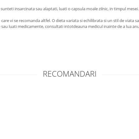
unteti insarcinata sau alaptati, luati o capsula moale zilnic, in timpul mesei.
care vi se recomanda altfel. O dieta variata si echilibrata si un stil de viat
e sau luati medicamente, consultati intotdeauna medicul inainte de a lua anum
RECOMANDARI