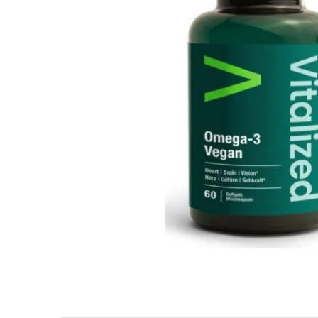
Goli
Healthy Origins
Herbix
Jarrow Formulas
Life Extension
Natrol
Neocell
Nordic Naturals
OLY
Perfect KETO
Pileje Laboratoire
Pro Tan
Pure Nutrition USA
Purovitalis
Quicksilver Scientific