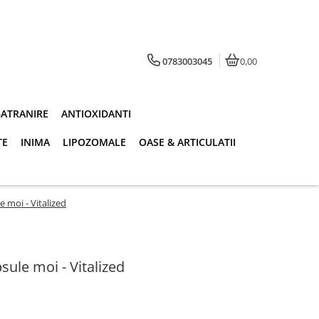
0783003045
0,00
BATRANIRE
ANTIOXIDANTI
TE
INIMA
LIPOZOMALE
OASE & ARTICULATII
 moi - Vitalized
ule moi - Vitalized