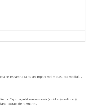
r, ceea ce inseamna ca au un impact mai mic asupra mediului.
diente: Capsula gelatinoasa moale (amidon (modificat)),
idant (extract de rozmarin).