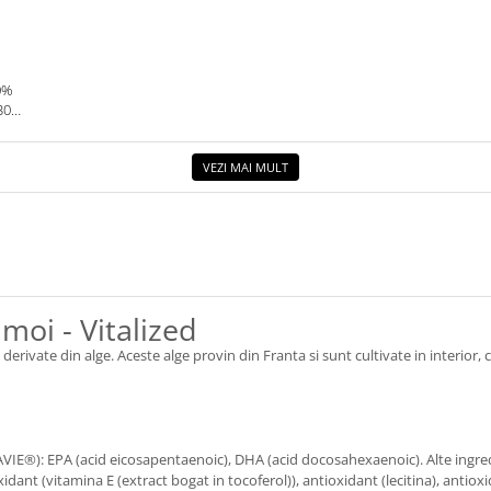
0%
30G.
VEZI MAI MULT
oi - Vitalized
erivate din alge. Aceste alge provin din Franta si sunt cultivate in interio
VIE®): EPA (acid eicosapentaenoic), DHA (acid docosahexaenoic). Alte ingre
idant (vitamina E (extract bogat in tocoferol)), antioxidant (lecitina), antiox