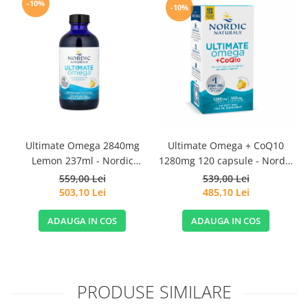
-10%
-10%
Ultimate Omega 2840mg
Ultimate Omega + CoQ10
Lemon 237ml - Nordic
1280mg 120 capsule - Nordic
Naturals
Naturals
559,00 Lei
539,00 Lei
503,10 Lei
485,10 Lei
ADAUGA IN COS
ADAUGA IN COS
PRODUSE SIMILARE