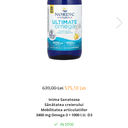
Goli
Healthy Origins
Herbix
Jarrow Formulas
Life Extension
Natrol
Neocell
Nordic Naturals
OLY
Perfect KETO
639,00 Lei
575,10 Lei
Pileje Laboratoire
Pro Tan
Inima Sanatoasa
Sănătatea creierului
Pure Nutrition USA
Mobilitatea articulatiilor
3400 mg Omega-3 + 1000 I.U. D3
Purovitalis
Quicksilver Scientific
IN STOC