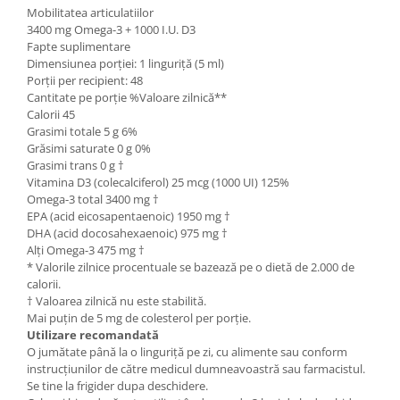
Mobilitatea articulatiilor
3400 mg Omega-3 + 1000 I.U. D3
Fapte suplimentare
Dimensiunea porției: 1 linguriță (5 ml)
Porții per recipient: 48
Cantitate pe porție %Valoare zilnică**
Calorii 45
Grasimi totale 5 g 6%
Grăsimi saturate 0 g 0%
Grasimi trans 0 g †
Vitamina D3 (colecalciferol) 25 mcg (1000 UI) 125%
Omega-3 total 3400 mg †
EPA (acid eicosapentaenoic) 1950 mg †
DHA (acid docosahexaenoic) 975 mg †
Alți Omega-3 475 mg †
* Valorile zilnice procentuale se bazează pe o dietă de 2.000 de
calorii.
† Valoarea zilnică nu este stabilită.
Mai puțin de 5 mg de colesterol per porție.
Utilizare recomandată
O jumătate până la o linguriță pe zi, cu alimente sau conform
instrucțiunilor de către medicul dumneavoastră sau farmacistul.
Se tine la frigider dupa deschidere.