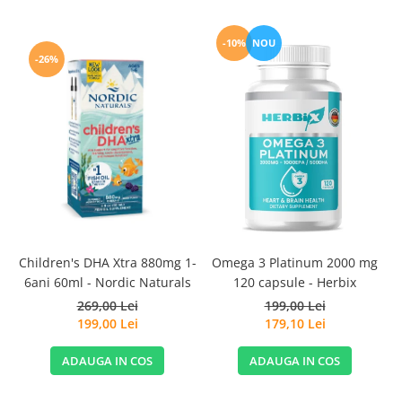
-10%
NOU
-26%
D
Children's DHA Xtra 880mg 1-
Omega 3 Platinum 2000 mg
6ani 60ml - Nordic Naturals
120 capsule - Herbix
269,00 Lei
199,00 Lei
199,00 Lei
179,10 Lei
ADAUGA IN COS
ADAUGA IN COS