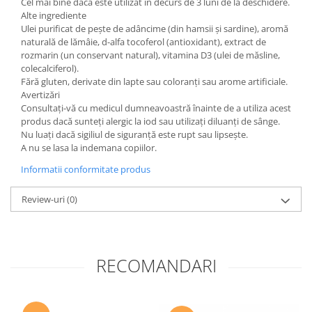
Cel mai bine dacă este utilizat în decurs de 3 luni de la deschidere.
Alte ingrediente
Ulei purificat de pește de adâncime (din hamsii și sardine), aromă
naturală de lămâie, d-alfa tocoferol (antioxidant), extract de
rozmarin (un conservant natural), vitamina D3 (ulei de măsline,
colecalciferol).
Fără gluten, derivate din lapte sau coloranți sau arome artificiale.
Avertizări
Consultați-vă cu medicul dumneavoastră înainte de a utiliza acest
produs dacă sunteți alergic la iod sau utilizați diluanți de sânge.
Nu luați dacă sigiliul de siguranță este rupt sau lipsește.
A nu se lasa la indemana copiilor.
Informatii conformitate produs
Review-uri
(0)
RECOMANDARI