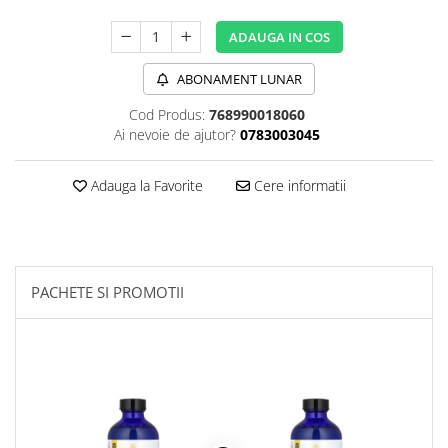
Sanct Bernhard
ADAUGA IN COS
Seeking Health
ABONAMENT LUNAR
Solgar
Thorne Research
Cod Produs:
768990018060
Ai nevoie de ajutor?
0783003045
Trace Minerals
Vitadote
Adauga la Favorite
Cere informatii
Vital Nutrients
Vital Proteins
EFX Sports
PACHETE SI PROMOTII
NOW Foods
Nutricost