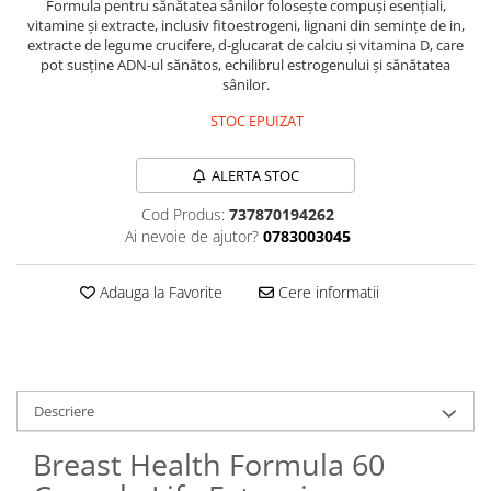
Formula pentru sănătatea sânilor folosește compuși esențiali,
Sanct Bernhard
vitamine și extracte, inclusiv fitoestrogeni, lignani din semințe de in,
extracte de legume crucifere, d-glucarat de calciu și vitamina D, care
Seeking Health
pot susține ADN-ul sănătos, echilibrul estrogenului și sănătatea
sânilor.
Solgar
STOC EPUIZAT
Thorne Research
Trace Minerals
ALERTA STOC
Vitadote
Cod Produs:
737870194262
Vital Nutrients
Ai nevoie de ajutor?
0783003045
Vital Proteins
EFX Sports
Adauga la Favorite
Cere informatii
NOW Foods
Nutricost
Descriere
Breast Health Formula 60