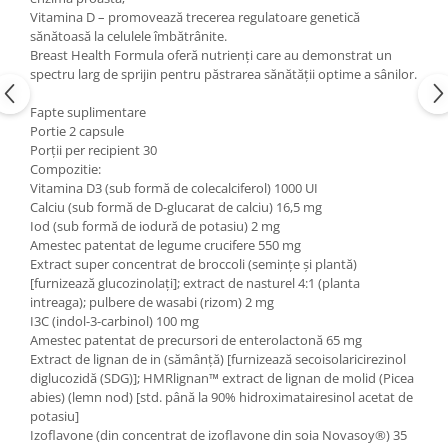
Vitamina D – promovează trecerea regulatoare genetică
sănătoasă la celulele îmbătrânite.
Breast Health Formula oferă nutrienți care au demonstrat un
spectru larg de sprijin pentru păstrarea sănătății optime a sânilor.
Fapte suplimentare
Portie 2 capsule
Porții per recipient 30
Compozitie:
Vitamina D3 (sub formă de colecalciferol) 1000 UI
Calciu (sub formă de D-glucarat de calciu) 16,5 mg
Iod (sub formă de iodură de potasiu) 2 mg
Amestec patentat de legume crucifere 550 mg
Extract super concentrat de broccoli (semințe și plantă)
[furnizează glucozinolați]; extract de nasturel 4:1 (planta
intreaga); pulbere de wasabi (rizom) 2 mg
I3C (indol-3-carbinol) 100 mg
Amestec patentat de precursori de enterolactonă 65 mg
Extract de lignan de in (sămânță) [furnizează secoisolaricirezinol
diglucozidă (SDG)]; HMRlignan™ extract de lignan de molid (Picea
abies) (lemn nod) [std. până la 90% hidroximatairesinol acetat de
potasiu]
Izoflavone (din concentrat de izoflavone din soia Novasoy®) 35