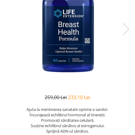
Goli
Healthy Origins
Herbix
Jarrow Formulas
Life Extension
Natrol
Neocell
Nordic Naturals
OLY
Perfect KETO
Pileje Laboratoire
259,00 Lei
233,10 Lei
Pro Tan
Ajuta la mentinerea sanatatii optime a sanilor.
Pure Nutrition USA
Încurajează echilibrul hormonal al tinereții.
Promovați sănătatea celulară.
Purovitalis
Susține echilibrul sănătos al estrogenului.
Quicksilver Scientific
Sprijină ADN-ul sănătos.