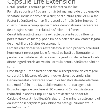
Capsule Life Extension
Detalii produs „Formula pentru sănătatea sânilor”
Femeile se confruntă cu un număr tot mai mare de probleme de
sănătate, inclusiv nevoia de a susține structura genei ADN la sân.
Factorii dăunători, cum ar fi procesul de îmbătrânire, împreună
cu expunerea la compușii din mediu, demonstrează necesitatea
de a susține structura celulară a sânilor unei femei.
Cercetările arată că anumite extracte de plante pot influența
pozitiv starea celulară și pot elimina o parte din anxietatea legată
de un echilibru sănătos de estrogeni.
Femeile care doresc să-și restabilească în mod proactiv echilibrul
hormonal tineresc pot lua o formulă pe bază de fitonutrienți
pentru o activitate sănătoasă a estrogenului și detoxifiere. Unele
dintre ingredientele active din Formula pentru sănătatea sânilor
sunt:
Fitoestrogeni - modificatori selectivi ai receptorilor de estrogeni
care ajută la blocarea efectelor nocive ale estrogenului rău;
Lignani vegetali - creșterea nivelurilor benefice de enterolactonă
care modifică în mod favorabil metabolismul estrogenului;
Extracte vegetale crucifere și I3C - crescând 2-hidroxiestrona,
reducând în același timp 16 alfa-hidroxiestrona nedorită;
Calciu d-Glucarat - facilitează în siguranță eliminarea estrogenului
dăunător din organism prin inhibarea beta-glucuronidazei, o
enzimă proastă;