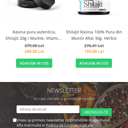
Rasina pura autentica,
Shilajit Rasina 100% Pura din
Shilajit 20g / Mumie, Vitamine
Muntii Altai 30g. Herbix
si Micronutrienti - Vitadote
379,00 Lei
276,41 Lei
249,00 Lei
159,00 Lei
ADAUGA IN COS
ADAUGA IN COS
NEWSLETTER
Nu rata ofertele si promotiile noastre
Vreau sa primesc newsletter cu promotiile magazinului.
Afla mai multe in
Politica de Confidentialitate