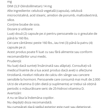
mg
DIM (3,3’-Diindolilmetan) 14 mg
Alte ingrediente: celuloză vegetală (capsula), celuloză
microcristalină, acid stearic, amidon de porumb, maltodextrină,
silice.
Conține boabe de soia.
Dozare și utilizare:
Luați două (2) capsule pe zi pentru persoanele cu o greutate de
până la 160 lbs.
Cei care cântăresc peste 160 lbs., iau trei (3) până la patru (4)
capsule pe zi.
Acest produs poate fi luat cu sau fără alimente sau conform
recomandărilor unui medic.
Prudență:
Nu luați dacă sunteți însărcinată sau alăptați. Consultați-vă
medicul înainte de a lua acest produs dacă aveți o afecțiune
tiroidiană, niveluri ridicate de calciu din sânge sau cancere
sensibile la hormoni. Persoanele care consumă mai mult de 2.000
UI/zi de vitamina D (din dietă și suplimente) ar trebui să obțină
periodic o măsurătoare seric de 25-hidroxi vitamina D.
Avertizări:
A nu se lăsa la îndemâna copiilor.
Nu depășiți doza recomandată.
Nu cumpărați dacă sigiliul exterior este rupt sau deteriorat.