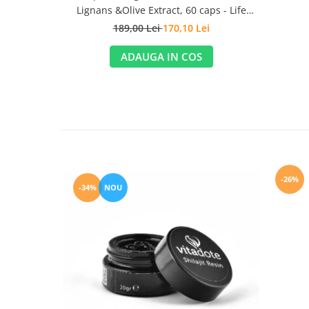
Lignans &Olive Extract, 60 caps - Life
Extension
189,00 Lei
170,10 Lei
ADAUGA IN COS
-26%
-34%
NOU