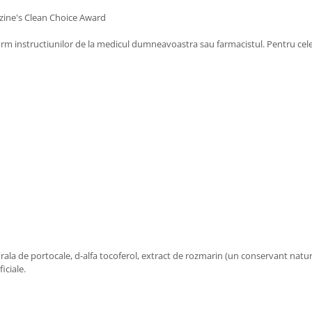
azine's Clean Choice Award
form instructiunilor de la medicul dumneavoastra sau farmacistul. Pentru cele 
urala de portocale, d-alfa tocoferol, extract de rozmarin (un conservant natur
iciale.