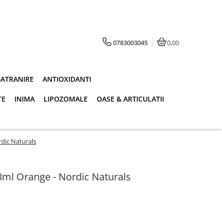
0783003045
0,00
BATRANIRE
ANTIOXIDANTI
TE
INIMA
LIPOZOMALE
OASE & ARTICULATII
rdic Naturals
73ml Orange - Nordic Naturals