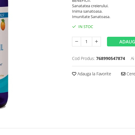
BENEFICII:
Sanatatea creierului.
Inima sanatoasa.
Imunitate Sanatoasa.
IN STOC
ADAUG
Cod Produs:
768990547874
Ai
Adauga la Favorite
Cere 