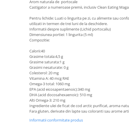
Arom naturala de portocale
Castigator a numeroase premii, inclusiv Clean Eating Mag
Pentru lichide: Luati o lingurita pe zi, cu alimente sau con
utilizati in termen de trei luni de la deschidere.
Informatii despre suplimente (Lichid portocaliu)
Dimensiunea portiei: 1 lingurita (5 ml)
Compozitie:
Calorii:40
Grasime totala:4,5 g
Grasime saturata:1 g
Grasimi nesaturate: 0 g
Colesterol: 20 mg
Vitamina A: 40 mcg RAE
Omega-3 total: 1060 mg
EPA (acid eicosapentaenoic):340 mg
DHA (acid docosahexaenoic): 510 mg
Alti Omega-3: 210 mg
Ingrediente ulei de ficat de cod arctic purificat, aroma nat
Fara gluten, derivate din lapte sau coloranti sau arome artif
Informatii conformitate produs