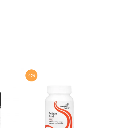
-10%
-19%
NO