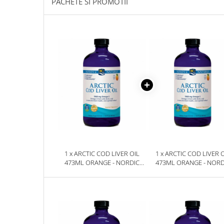
PACHETE SI PROMOTII
Sanct Bernhard
Seeking Health
Solgar
Thorne Research
Trace Minerals
Vitadote
Vital Nutrients
Vital Proteins
EFX Sports
NOW Foods
1 x ARCTIC COD LIVER OIL
1 x ARCTIC COD LIVER 
473ML ORANGE - NORDIC
473ML ORANGE - NORD
Nutricost
NATURALS
NATURALS