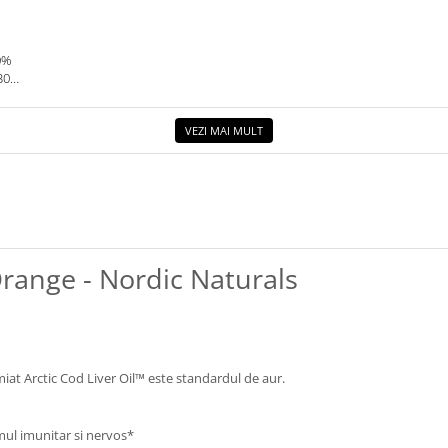
0%
30G.
VEZI MAI MULT
Orange - Nordic Naturals
iat Arctic Cod Liver Oil™ este standardul de aur.
emul imunitar si nervos*