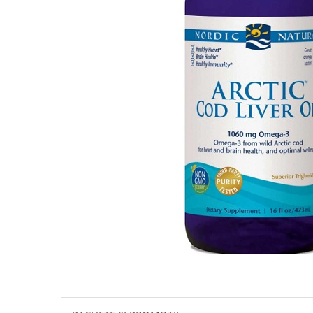
Goli
Healthy Origins
Herbix
Jarrow Formulas
Life Extension
Natrol
Neocell
Nordic Naturals
OLY
Perfect KETO
Pileje Laboratoire
Pro Tan
Pure Nutrition USA
Purovitalis
Quicksilver Scientific