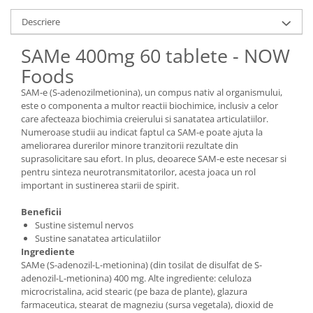
Descriere
SAMe 400mg 60 tablete - NOW
Foods
SAM-e (S-adenozilmetionina), un compus nativ al organismului,
este o componenta a multor reactii biochimice, inclusiv a celor
care afecteaza biochimia creierului si sanatatea articulatiilor.
Numeroase studii au indicat faptul ca SAM-e poate ajuta la
ameliorarea durerilor minore tranzitorii rezultate din
suprasolicitare sau efort. In plus, deoarece SAM-e este necesar si
pentru sinteza neurotransmitatorilor, acesta joaca un rol
important in sustinerea starii de spirit.
Beneficii
Sustine sistemul nervos
Sustine sanatatea articulatiilor
Ingrediente
SAMe (S-adenozil-L-metionina) (din tosilat de disulfat de S-
adenozil-L-metionina) 400 mg. Alte ingrediente: celuloza
microcristalina, acid stearic (pe baza de plante), glazura
farmaceutica, stearat de magneziu (sursa vegetala), dioxid de