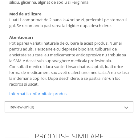
siliciu, glicerina, alginat de sodiu si l-arginina.
Mod de utilizare
Luati 1 comprimat de 2 pana la 4 ori pe zi, preferabil pe stomacul
gol. Se recomanda pastrarea la frigider dupa deschidere.
Atentionari
Pot aparea variatii naturale de culoare la acest produs. Numai
pentru adulti. Persoanele cu depresie bipolara, tulburari de
anxietate sau care iau medicamente antidepresive nu trebuie sa
ia SAM-e decat sub supraveghere medicala profesionala.
Consultati medicul daca sunteti insarcinata/alaptati, luati orice
forma de medicament sau aveti o afectiune medicala. A nu se lasa
la indemana copiilor. Dupa deschidere, a se pastra intr-un loc
racoros si uscat.
Informatii conformitate produs
Review-uri
(0)
PRODUSE SIMILARE