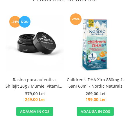
-26%
-34%
NOU
Rasina pura autentica,
Children's DHA Xtra 880mg 1-
S
Shilajit 20g / Mumie, Vitamine
6ani 60ml - Nordic Naturals
si Micronutrienti - Vitadote
379,00 Lei
269,00 Lei
249,00 Lei
199,00 Lei
ADAUGA IN COS
ADAUGA IN COS