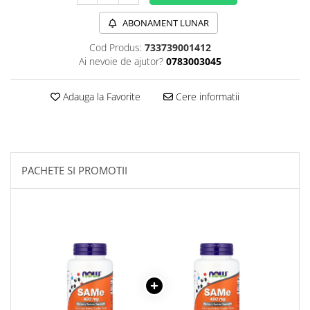
Sanct Bernhard
ABONAMENT LUNAR
Seeking Health
Cod Produs:
733739001412
Solgar
Ai nevoie de ajutor?
0783003045
Thorne Research
Adauga la Favorite
Cere informatii
Trace Minerals
Vitadote
Vital Nutrients
Vital Proteins
PACHETE SI PROMOTII
EFX Sports
NOW Foods
Nutricost