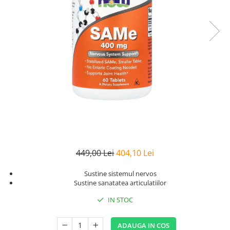
Goli
Healthy Origins
Herbix
Jarrow Formulas
Life Extension
Natrol
Neocell
Nordic Naturals
OLY
Perfect KETO
449,00 Lei
404,10 Lei
Pileje Laboratoire
Sustine sistemul nervos
Pro Tan
Sustine sanatatea articulatiilor
Pure Nutrition USA
IN STOC
Purovitalis
Quicksilver Scientific
ADAUGA IN COS