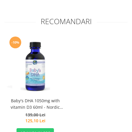
RECOMANDARI
-10%
Baby's DHA 1050mg with
vitamin D3 60ml - Nordic
Naturals
139,00 Lei
125,10 Lei