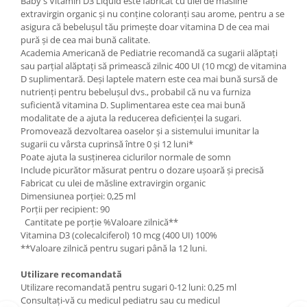
Baby's Vitamin D3 Liquid este fabricat cu ulei de măsline
extravirgin organic și nu conține coloranți sau arome, pentru a se
asigura că bebelușul tău primește doar vitamina D de cea mai
pură și de cea mai bună calitate.
Academia Americană de Pediatrie recomandă ca sugarii alăptați
sau parțial alăptați să primească zilnic 400 UI (10 mcg) de vitamina
D suplimentară. Deși laptele matern este cea mai bună sursă de
nutrienți pentru bebelușul dvs., probabil că nu va furniza
suficientă vitamina D. Suplimentarea este cea mai bună
modalitate de a ajuta la reducerea deficienței la sugari.
Promovează dezvoltarea oaselor și a sistemului imunitar la
sugarii cu vârsta cuprinsă între 0 și 12 luni*
Poate ajuta la susținerea ciclurilor normale de somn
Include picurător măsurat pentru o dozare ușoară și precisă
Fabricat cu ulei de măsline extravirgin organic
Dimensiunea porției: 0,25 ml
Porții per recipient: 90
Cantitate pe porție %Valoare zilnică**
Vitamina D3 (colecalciferol) 10 mcg (400 UI) 100%
**Valoare zilnică pentru sugari până la 12 luni.
Utilizare recomandată
Utilizare recomandată pentru sugari 0-12 luni: 0,25 ml
Consultați-vă cu medicul pediatru sau cu medicul