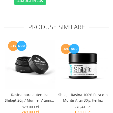
ADAUGA IN COS
PRODUSE SIMILARE
-34%
NOU
-42%
NOU
Rasina pura autentica,
Shilajit Rasina 100% Pura din
Shilajit 20g / Mumie, Vitamine
Muntii Altai 30g. Herbix
si Micronutrienti - Vitadote
379,00 Lei
276,41 Lei
249,00 Lei
159,00 Lei