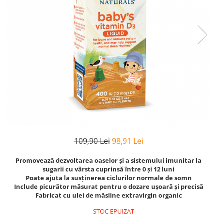
Goli
Healthy Origins
Herbix
Jarrow Formulas
Life Extension
Natrol
Neocell
Nordic Naturals
OLY
Perfect KETO
109,90 Lei
98,91 Lei
Pileje Laboratoire
Promovează dezvoltarea oaselor și a sistemului imunitar la
Pro Tan
sugarii cu vârsta cuprinsă între 0 și 12 luni
Poate ajuta la susținerea ciclurilor normale de somn
Pure Nutrition USA
Include picurător măsurat pentru o dozare ușoară și precisă
Purovitalis
Fabricat cu ulei de măsline extravirgin organic
Quicksilver Scientific
STOC EPUIZAT