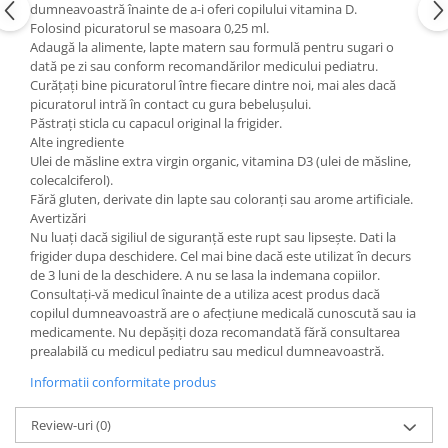
dumneavoastră înainte de a-i oferi copilului vitamina D.
Folosind picuratorul se masoara 0,25 ml.
Adaugă la alimente, lapte matern sau formulă pentru sugari o
dată pe zi sau conform recomandărilor medicului pediatru.
Curățați bine picuratorul între fiecare dintre noi, mai ales dacă
picuratorul intră în contact cu gura bebelușului.
Păstrați sticla cu capacul original la frigider.
Alte ingrediente
Ulei de măsline extra virgin organic, vitamina D3 (ulei de măsline,
colecalciferol).
Fără gluten, derivate din lapte sau coloranți sau arome artificiale.
Avertizări
Nu luați dacă sigiliul de siguranță este rupt sau lipsește. Dati la
frigider dupa deschidere. Cel mai bine dacă este utilizat în decurs
de 3 luni de la deschidere. A nu se lasa la indemana copiilor.
Consultați-vă medicul înainte de a utiliza acest produs dacă
copilul dumneavoastră are o afecțiune medicală cunoscută sau ia
medicamente. Nu depășiți doza recomandată fără consultarea
prealabilă cu medicul pediatru sau medicul dumneavoastră.
Informatii conformitate produs
Review-uri
(0)