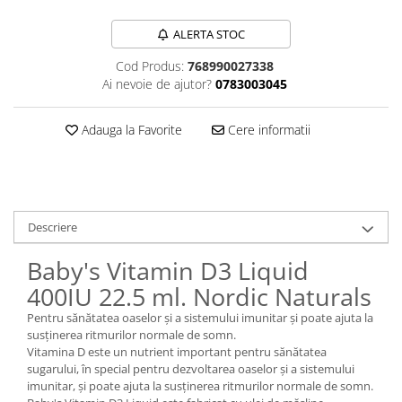
Sanct Bernhard
ALERTA STOC
Seeking Health
Cod Produs:
768990027338
Solgar
Ai nevoie de ajutor?
0783003045
Thorne Research
Trace Minerals
Adauga la Favorite
Cere informatii
Vitadote
Vital Nutrients
Vital Proteins
Descriere
EFX Sports
Baby's Vitamin D3 Liquid
NOW Foods
400IU 22.5 ml. Nordic Naturals
Nutricost
Pentru sănătatea oaselor și a sistemului imunitar și poate ajuta la
susținerea ritmurilor normale de somn.
Vitamina D este un nutrient important pentru sănătatea
sugarului, în special pentru dezvoltarea oaselor și a sistemului
imunitar, și poate ajuta la susținerea ritmurilor normale de somn.