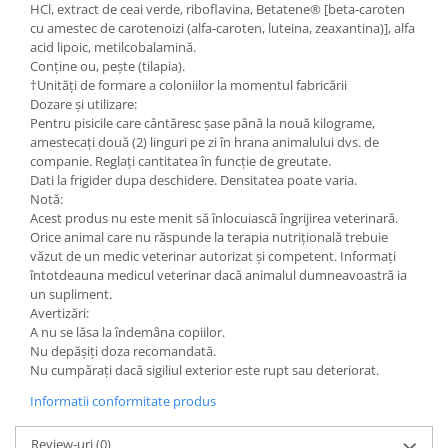
HCl, extract de ceai verde, riboflavina, Betatene® [beta-caroten
cu amestec de carotenoizi (alfa-caroten, luteina, zeaxantina)], alfa
acid lipoic, metilcobalamină.
Conține ou, pește (tilapia).
†Unități de formare a coloniilor la momentul fabricării
Dozare și utilizare:
Pentru pisicile care cântăresc șase până la nouă kilograme,
amestecați două (2) linguri pe zi în hrana animalului dvs. de
companie. Reglați cantitatea în funcție de greutate.
Dati la frigider dupa deschidere. Densitatea poate varia.
Notă:
Acest produs nu este menit să înlocuiască îngrijirea veterinară.
Orice animal care nu răspunde la terapia nutrițională trebuie
văzut de un medic veterinar autorizat și competent. Informați
întotdeauna medicul veterinar dacă animalul dumneavoastră ia
un supliment.
Avertizări:
A nu se lăsa la îndemâna copiilor.
Nu depășiți doza recomandată.
Nu cumpărați dacă sigiliul exterior este rupt sau deteriorat.
Informatii conformitate produs
Review-uri
(0)