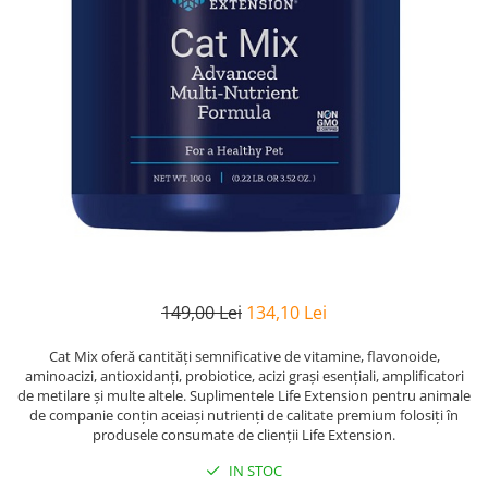
Goli
Healthy Origins
Herbix
Jarrow Formulas
Life Extension
Natrol
Neocell
Nordic Naturals
OLY
Perfect KETO
149,00 Lei
134,10 Lei
Pileje Laboratoire
Cat Mix oferă cantități semnificative de vitamine, flavonoide,
Pro Tan
aminoacizi, antioxidanți, probiotice, acizi grași esențiali, amplificatori
de metilare și multe altele. Suplimentele Life Extension pentru animale
Pure Nutrition USA
de companie conțin aceiași nutrienți de calitate premium folosiți în
produsele consumate de clienții Life Extension.
Purovitalis
IN STOC
Quicksilver Scientific