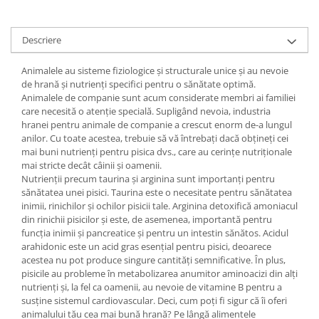
Descriere
Animalele au sisteme fiziologice și structurale unice și au nevoie
de hrană și nutrienți specifici pentru o sănătate optimă.
Animalele de companie sunt acum considerate membri ai familiei
care necesită o atenție specială. Supligând nevoia, industria
hranei pentru animale de companie a crescut enorm de-a lungul
anilor. Cu toate acestea, trebuie să vă întrebați dacă obțineți cei
mai buni nutrienți pentru pisica dvs., care au cerințe nutriționale
mai stricte decât câinii și oamenii.
Nutrienții precum taurina și arginina sunt importanți pentru
sănătatea unei pisici. Taurina este o necesitate pentru sănătatea
inimii, rinichilor și ochilor pisicii tale. Arginina detoxifică amoniacul
din rinichii pisicilor și este, de asemenea, importantă pentru
funcția inimii și pancreatice și pentru un intestin sănătos. Acidul
arahidonic este un acid gras esențial pentru pisici, deoarece
acestea nu pot produce singure cantități semnificative. În plus,
pisicile au probleme în metabolizarea anumitor aminoacizi din alți
nutrienți și, la fel ca oamenii, au nevoie de vitamine B pentru a
susține sistemul cardiovascular. Deci, cum poți fi sigur că îi oferi
animalului tău cea mai bună hrană? Pe lângă alimentele