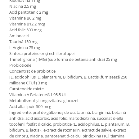
Riboflavină 1 mg
Niacină 2,5 mg
Acid pantotenic 2 mg
Vitamina B6 2 mg
Vitamina B12 2 mcg
Acid folic 500 mcg
Aminoacizi
Taurină 150 mg
L-Arginina 75 mg
Sinteza proteinelor și echilibrul apei
Trimetilglicină (TMG) (sub formă de betaină anhidră) 25 mg
Probioticele
Concentrat de probiotice
[L. acidophilus, L. plantarum, B. bifidum, B. Lactis (furnizează 250
milioane CFU†) 3 mg
Carotenoide mixte
Vitamina A Betatene®1 95,5 UI
Metabolismul și longevitatea glucozei
Acid alfa lipoic 500 mcg
Ingrediente: praf de gălbenuș de ou, taurină, L-arginină, betaină
anhidră, acid ascorbic, acid folic, maltodextrină, succinat d-alfa
tocoferil, fosfat dicalcic, probiotice (L. acidophilus, L. plantarum, B.
bifidum, B. lactis) , extract de rozmarin, extract de salvie, extract
de cimbru, niacina, pantotenat d-calciu, piridoxina HCl, tiamina