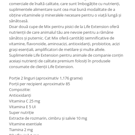
comerciale de înaltă calitate, care sunt îmbogățite cu nutrienți,
suplimentele alimentare sunt cea mai bună modalitate de a
obține vitaminele și mineralele necesare pentru o viață lungă și
sănătoasă.
Doar două cupe de Mix pentru pisici de la Life Extension oferă
nutrienții de care animalul tău are nevoie pentru a rămâne
sănătos și puternic. Cat Mix oferă cantități semnificative de
vitamine, flavonoide, aminoacizi, antioxidanți, probiotice, acizi
grași esențiali, amplificatori de metilare și multe altele.
Suplimentele Life Extension pentru animale de companie conțin
aceiași nutrienți de calitate premium folosiți în produsele
consumate de clienții Life Extension.
Porție 2 linguri (aproximativ 1,176 grame)
Porții per recipient aproximativ 85
Compozitie:
Antioxidanți
Vitamina C 25 mg
Vitamina E 5 UI
Super nutriție
Extracte de rozmarin, cimbru și salvie 10 mg
Vitamine esentiale
Tiamina 2 mg