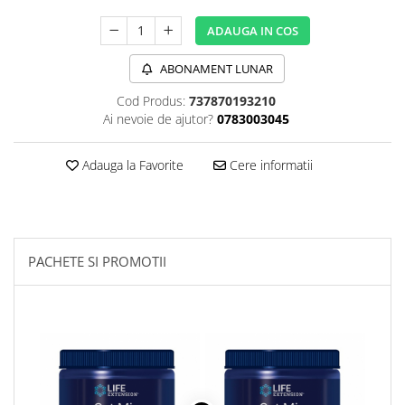
Sanct Bernhard
ADAUGA IN COS
Seeking Health
ABONAMENT LUNAR
Solgar
Thorne Research
Cod Produs:
737870193210
Ai nevoie de ajutor?
0783003045
Trace Minerals
Vitadote
Adauga la Favorite
Cere informatii
Vital Nutrients
Vital Proteins
EFX Sports
PACHETE SI PROMOTII
NOW Foods
Nutricost