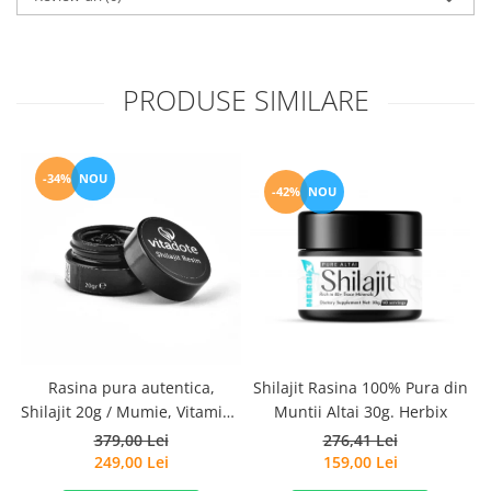
PRODUSE SIMILARE
-34%
NOU
-42%
NOU
Rasina pura autentica,
Shilajit Rasina 100% Pura din
Shilajit 20g / Mumie, Vitamine
Muntii Altai 30g. Herbix
si Micronutrienti - Vitadote
379,00 Lei
276,41 Lei
249,00 Lei
159,00 Lei