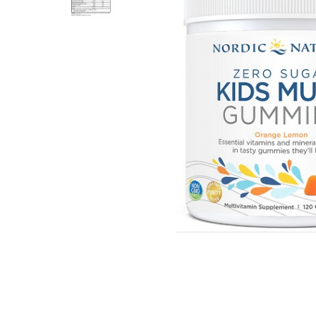
Goli
Healthy Origins
Herbix
Jarrow Formulas
Life Extension
Natrol
Neocell
Nordic Naturals
OLY
Perfect KETO
Pileje Laboratoire
Pro Tan
Pure Nutrition USA
Purovitalis
Quicksilver Scientific