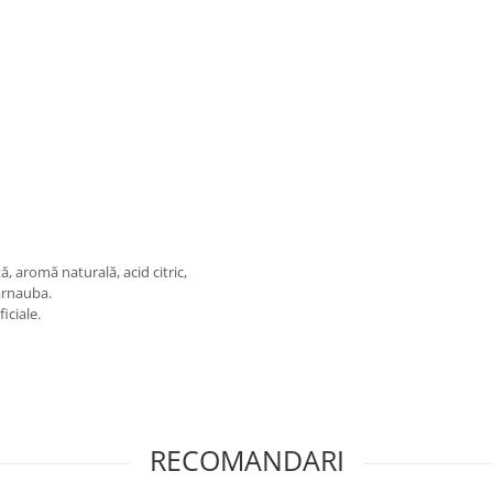
ă, aromă naturală, acid citric,
carnauba.
iciale.
RECOMANDARI