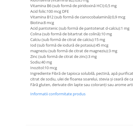
Vitamina B6 (sub formă de piridoxină HCI):0,5 mg
Acid folic:100 mcg DFE
Vitamina B12 (sub formă de cianocobalamină):0,9 mcg
Biotina:8 mcg
Acid pantotenic (sub formă de pantotenat d-calciu):1 mg
Colina (sub formă de bitartrat de colină):10 mg
Calciu (sub formă de citrat de calciu):15 mg
Iod (sub formă de iodură de potasiu):45 mcg
magneziu (sub formă de citrat de magneziu):3 mg
Zinc (sub formă de citrat de zinc):3 mg
Sodiu:40 mg
Inozitol:10 mcg
Ingrediente Fibră de tapioca solubilă, pectină, apă purificat
citrat de sodiu, ulei de floarea soarelui, stevia și ceară de 
Fără gluten, derivate din lapte sau coloranți sau arome artif
Informatii conformitate produs