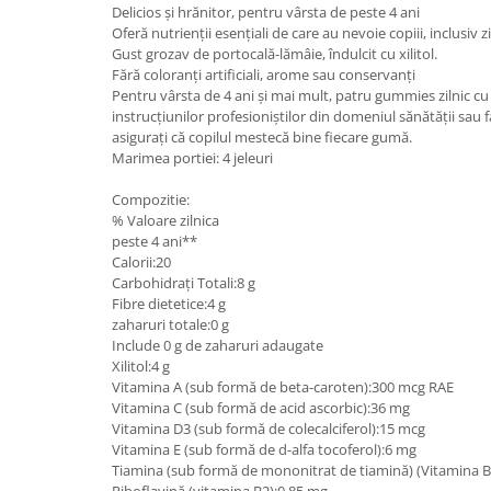
Delicios și hrănitor, pentru vârsta de peste 4 ani
Oferă nutrienții esențiali de care au nevoie copiii, inclusiv zi
Gust grozav de portocală-lămâie, îndulcit cu xilitol.
Fără coloranți artificiali, arome sau conservanți
Pentru vârsta de 4 ani și mai mult, patru gummies zilnic c
instrucțiunilor profesioniștilor din domeniul sănătății sau 
asigurați că copilul mestecă bine fiecare gumă.
Marimea portiei: 4 jeleuri
Compozitie:
% Valoare zilnica
peste 4 ani**
Calorii:20
Carbohidrați Totali:8 g
Fibre dietetice:4 g
zaharuri totale:0 g
Include 0 g de zaharuri adaugate
Xilitol:4 g
Vitamina A (sub formă de beta-caroten):300 mcg RAE
Vitamina C (sub formă de acid ascorbic):36 mg
Vitamina D3 (sub formă de colecalciferol):15 mcg
Vitamina E (sub formă de d-alfa tocoferol):6 mg
Tiamina (sub formă de mononitrat de tiamină) (Vitamina B
Riboflavină (vitamina B2):0,85 mg