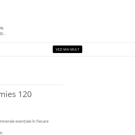
0%
30G.
VEZI MAI MULT
mies 120
nerale esențiale în fiecare
r.