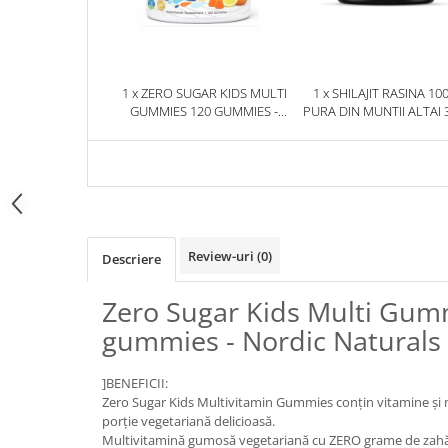
1 x ZERO SUGAR KIDS MULTI
1 x SHILAJIT RASINA 10
GUMMIES 120 GUMMIES -
PURA DIN MUNTII ALTAI 
NORDIC NATURALS
HERBIX
Review-uri
(0)
Descriere
Zero Sugar Kids Multi Gum
gummies - Nordic Naturals
]BENEFICII:
Zero Sugar Kids Multivitamin Gummies conțin vitamine și mi
porție vegetariană delicioasă.
Multivitamină gumosă vegetariană cu ZERO grame de zahă