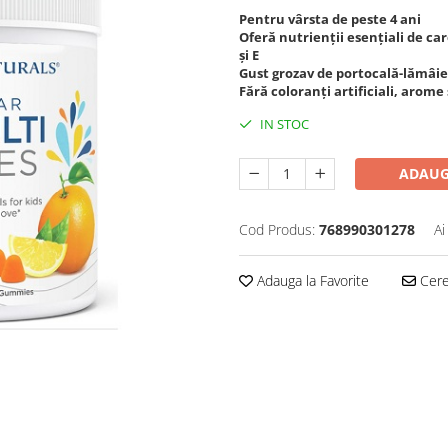
Pentru vârsta de peste 4 ani
Oferă nutrienții esențiali de care
și E
Gust grozav de portocală-lămâie, 
Fără coloranți artificiali, arom
IN STOC
ADAUG
Cod Produs:
768990301278
Ai
Adauga la Favorite
Cere 