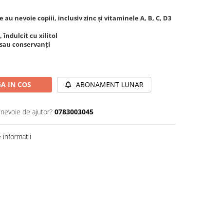
 au nevoie copiii, inclusiv zinc și vitaminele A, B, C, D3
îndulcit cu xilitol
e sau conservanți
A IN COS
ABONAMENT LUNAR
 nevoie de ajutor?
0783003045
informatii