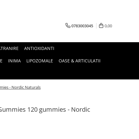
0783003045
0,00
ATRANIRE
ANTIOXIDANTI
E
INIMA
LIPOZOMALE
OASE & ARTICULATII
ies - Nordic Naturals
i Gummies 120 gummies - Nordic