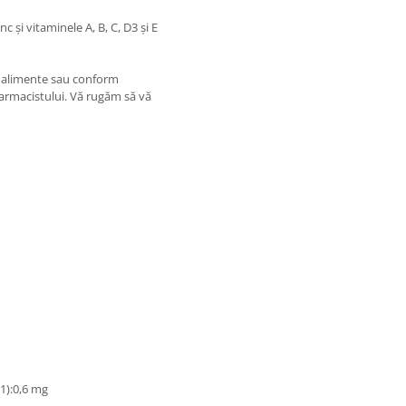
nc și vitaminele A, B, C, D3 și E
u alimente sau conform
farmacistului. Vă rugăm să vă
1):0,6 mg