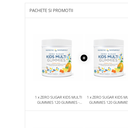
Sanct Bernhard
PACHETE SI PROMOTII
Seeking Health
Solgar
Thorne Research
Trace Minerals
Vitadote
Vital Nutrients
Vital Proteins
EFX Sports
NOW Foods
Nutricost
1 x ZERO SUGAR KIDS MULTI
1 x ZERO SUGAR KIDS M
GUMMIES 120 GUMMIES -
GUMMIES 120 GUMMIES
NORDIC NATURALS
NORDIC NATURALS