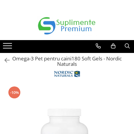
Producatori
Vitamine & Minerale
Suplimente Pentru:
Controlul Greutatii & Sport
Digestie
Bellavia
Minerale
Pentru Femei
Amino Acizi
Pentru Digestie
Better You
Vitamine
Pentru Copii
Controlul Greutatii
Probiotice & Prebiotice
Carlson
Multivitamine
Pentru Barbati
Keto
Omega-3 Pet pentru caini180 Soft Gels - Nordic
Vitamina B
ChildLife
Pentru Animale
Performanta
Naturals
Vitamina C
Doctor's Best
Vitamina D
Dorian Yates Nutrition
Vitamina E
Dr. Mercola
Vitamina K
-10%
Enzymedica
Fungies
Garden Of Life
GO-Keto