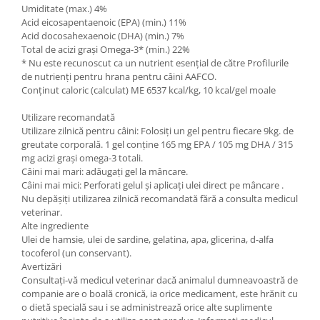
Umiditate (max.) 4%
Acid eicosapentaenoic (EPA) (min.) 11%
Acid docosahexaenoic (DHA) (min.) 7%
Total de acizi grași Omega-3* (min.) 22%
* Nu este recunoscut ca un nutrient esențial de către Profilurile
de nutrienți pentru hrana pentru câini AAFCO.
Conținut caloric (calculat) ME 6537 kcal/kg, 10 kcal/gel moale
Utilizare recomandată
Utilizare zilnică pentru câini: Folosiți un gel pentru fiecare 9kg. de
greutate corporală. 1 gel conține 165 mg EPA / 105 mg DHA / 315
mg acizi grași omega-3 totali.
Câini mai mari: adăugați gel la mâncare.
Câini mai mici: Perforati gelul și aplicați ulei direct pe mâncare .
Nu depășiți utilizarea zilnică recomandată fără a consulta medicul
veterinar.
Alte ingrediente
Ulei de hamsie, ulei de sardine, gelatina, apa, glicerina, d-alfa
tocoferol (un conservant).
Avertizări
Consultați-vă medicul veterinar dacă animalul dumneavoastră de
companie are o boală cronică, ia orice medicament, este hrănit cu
o dietă specială sau i se administrează orice alte suplimente